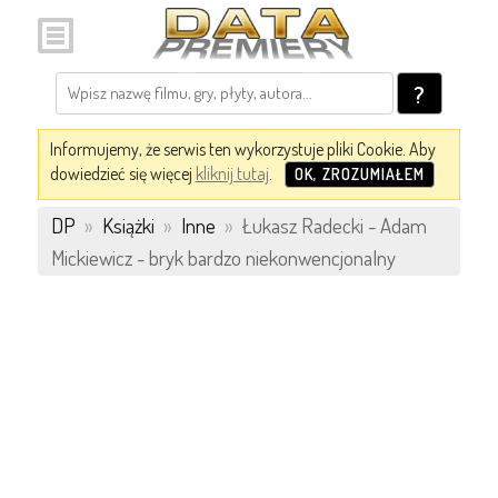
?
Informujemy, że serwis ten wykorzystuje pliki Cookie. Aby
dowiedzieć się więcej
kliknij tutaj
.
OK, ZROZUMIAŁEM
DP
»
Książki
»
Inne
»
Łukasz Radecki - Adam
Mickiewicz - bryk bardzo niekonwencjonalny