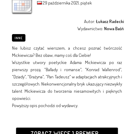
29 października 2021, piątek
Autor:
Łukasz Radecki
Wydawnictwo:
Nowa Baśń
INNE
Nie lubisz czytać wierszem, a chcesz poznać twórczość
Mickiewicza? Bez obaw, mamy coś dla Ciebie!
Wszystkie utwory poetyckie Adama Mickiewicza po raz
pierwszy prozą. "Ballady i romanse", "Konrad Wallenrod",
"Dziady", "Grażyna", "Pan Tadeusz" w adaptacjach atrakcyjnych i
szczegółowych. Niekonwencjonalny bryk ukazujący niezwykły
talent Mickiewicza do tworzenia niesamowitych i pięknych
opowieści.
Powyższy opis pochodzi od wydawcy.
ZOBACZ WIĘCEJ PREMIER...