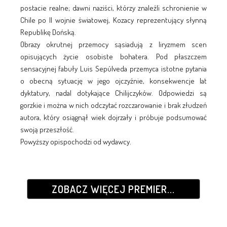
postacie realne; dawni naziści, którzy znaleźli schronienie w
Chile po II wojnie światowej, Kozacy reprezentujący słynną
Republikę Dońską.
Obrazy okrutnej przemocy sąsiadują z liryzmem scen
opisujących życie osobiste bohatera. Pod płaszczem
sensacyjnej fabuły Luis Sepúlveda przemyca istotne pytania
o obecną sytuację w jego ojczyźnie, konsekwencje lat
dyktatury, nadal dotykające Chilijczyków. Odpowiedzi są
gorzkie i można w nich odczytać rozczarowanie i brak złudzeń
autora, który osiągnął wiek dojrzały i próbuje podsumować
swoją przeszłość.
Powyższy opispochodzi od wydawcy.
ZOBACZ WIĘCEJ PREMIER...