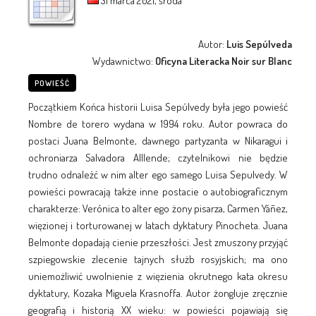
31 marca 2021, środa
Autor:
Luis Sepúlveda
Wydawnictwo:
Oficyna Literacka Noir sur Blanc
POWIEŚĆ
Początkiem Końca historii Luisa Sepúlvedy była jego powieść
Nombre de torero wydana w 1994 roku. Autor powraca do
postaci Juana Belmonte, dawnego partyzanta w Nikaragui i
ochroniarza Salvadora Alllende; czytelnikowi nie będzie
trudno odnaleźć w nim alter ego samego Luisa Sepulvedy. W
powieści powracają także inne postacie o autobiograficznym
charakterze: Verónica to alter ego żony pisarza, Carmen Yáñez,
więzionej i torturowanej w latach dyktatury Pinocheta. Juana
Belmonte dopadają cienie przeszłości. Jest zmuszony przyjąć
szpiegowskie zlecenie tajnych służb rosyjskich; ma ono
uniemożliwić uwolnienie z więzienia okrutnego kata okresu
dyktatury, Kozaka Miguela Krasnoffa. Autor żongluje zręcznie
geografią i historią XX wieku: w powieści pojawiają się