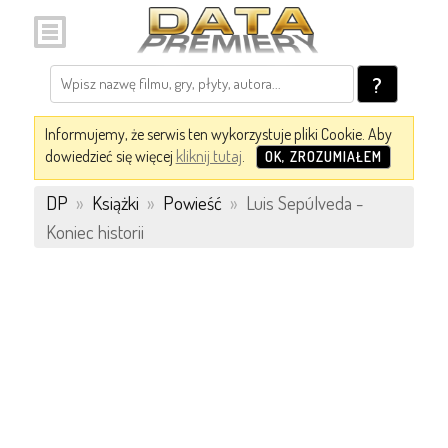
?
Informujemy, że serwis ten wykorzystuje pliki Cookie. Aby
dowiedzieć się więcej
kliknij tutaj
.
OK, ZROZUMIAŁEM
DP
»
Książki
»
Powieść
»
Luis Sepúlveda -
Koniec historii