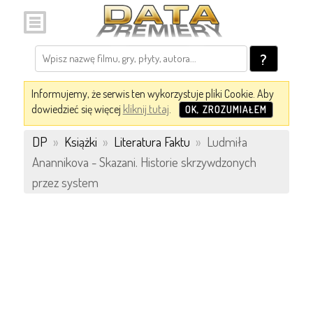
?
Informujemy, że serwis ten wykorzystuje pliki Cookie. Aby
dowiedzieć się więcej
kliknij tutaj
.
OK, ZROZUMIAŁEM
DP
»
Książki
»
Literatura Faktu
»
Ludmiła
Anannikova - Skazani. Historie skrzywdzonych
przez system