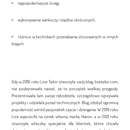
najpopularniejsze ściegi,
wykonywanie warkoczy i rzędów skróconych,
różnice w technikach przerabiania stosowanych w innych
krajach.
Gdy w 2016 roku Lise Tailor stworzyła swój blog, lisetailor.com,
nie podejrzewała nawet, że to początek wielkiej przygody.
Prezentowała tam swoje rękodzieła, szczegółowo opisywała
projekty i udzielała porad technicznych. Blog zdobył ogromną
popularność wśród pasjonatek szycia i dziergania. W 2019 roku
Lise wypuściła na rynek własną markę tkanin, a w 2021 roku
stworzyła włóczkę specjalnie dla klientek, które chciały