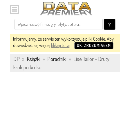
?
Informujemy, że serwis ten wykorzystuje pliki Cookie. Aby
dowiedzieć się więcej
kliknij tutaj
.
OK, ZROZUMIAŁEM
DP
»
Książki
»
Poradniki
»
Lise Tailor - Druty
krok po kroku