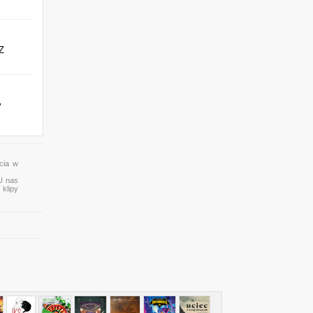
Z
y
cia w
 U nas
 klipy