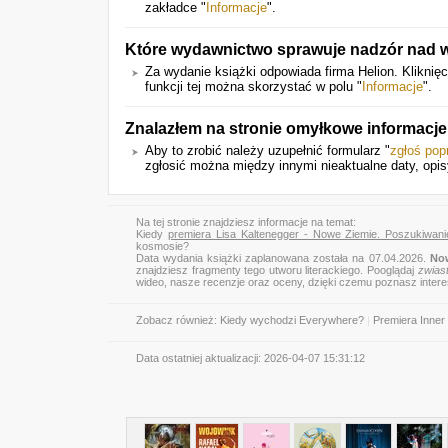
zakładce "
Informacje
".
Które wydawnictwo sprawuje nadzór nad w
Za wydanie książki odpowiada firma Helion. Kliknię
funkcji tej można skorzystać w polu "
Informacje
".
Znalazłem na stronie omyłkowe informacj
Aby to zrobić należy uzupełnić formularz "
zgłoś pop
zgłosić można między innymi nieaktualne daty, opis
Na tej stronie znajdziesz informacje na temat:
Kiedy
premiera Lisa Kaltenegger - Nowe Ziemie. Poszukiwan
kosmosie?
Data wydania książki zaplanowana została na 07.04.2026.
Now
znajdziesz fragmenty tego utworu literackiego. Pooglądaj
zwias
wideo, nasze recenzje oraz oceny, dzięki czemu poznasz inter
Zobacz również:
Kiedy wychodzi Everywhere?
|
Premiera Inner
Data ostatniej aktualizacji:
2026-04-07 15:31:12