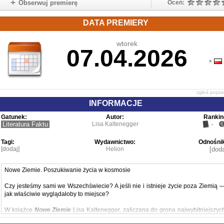
Obserwuj premierę
Oceń:
DATA PREMIERY
wtorek
07.04.2026
zgłoś popr
INFORMACJE
Gatunek:
Autor:
Rankin
Literatura Faktu
Lisa Kaltenegger
-
Tagi:
Wydawnictwo:
Odnośnik
[dodaj]
Helion
[doda
Nowe Ziemie. Poszukiwanie życia w kosmosie
Czy jesteśmy sami we Wszechświecie? A jeśli nie i istnieje życie poza Ziemią 
jak właściwie wyglądałoby to miejsce?
W książce
Nowe Ziemie
Lisa Kaltenegger, zaliczana do grona najwybitniejszyc
astrobiologów świata, zabiera czytelników w fascynującą podróż po planetac