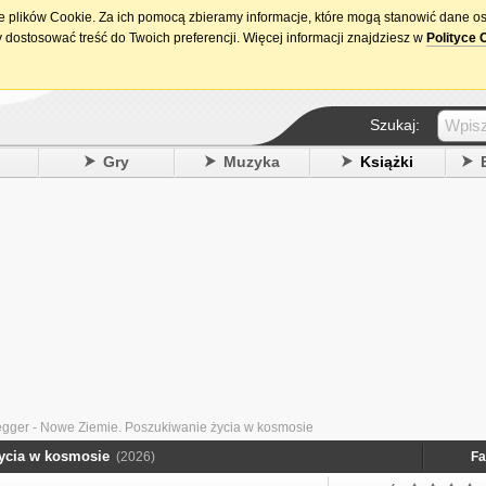
ie plików Cookie. Za ich pomocą zbieramy informacje, które mogą stanowić dane o
15. urodziny DataPremiery.pl
 dostosować treść do Twoich preferencji. Więcej informacji znajdziesz w
Polityce 
Szukaj:
y
Gry
Muzyka
Książki
egger - Nowe Ziemie. Poszukiwanie życia w kosmosie
życia w kosmosie
(2026)
Fa