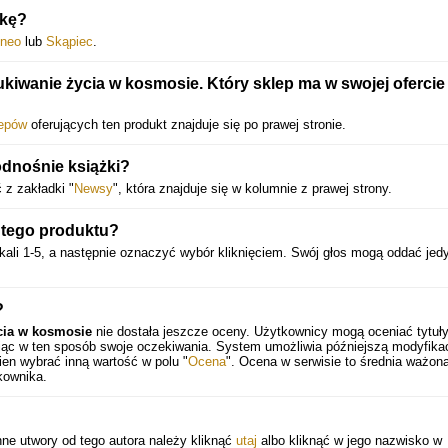
żkę?
neo
lub
Skąpiec
.
iwanie życia w kosmosie. Który sklep ma w swojej ofercie
lepów
oferujących ten produkt znajduje się po prawej stronie.
odnośnie książki?
 z zakładki "
Newsy
", która znajduje się w kolumnie z prawej strony.
 tego produktu?
ali 1-5, a następnie oznaczyć wybór kliknięciem. Swój głos mogą oddać jed
?
cia w kosmosie
nie dostała jeszcze oceny. Użytkownicy mogą oceniać tytuł
ając w ten sposób swoje oczekiwania. System umożliwia późniejszą modyfika
en wybrać inną wartość w polu "
Ocena
". Ocena w serwisie to średnia ważona
kownika.
inne utwory od tego autora należy kliknąć
utaj
albo kliknąć w jego nazwisko w