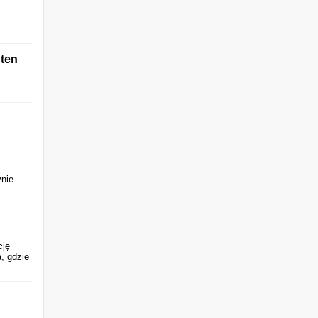
 ten
ynie
y
cję
, gdzie