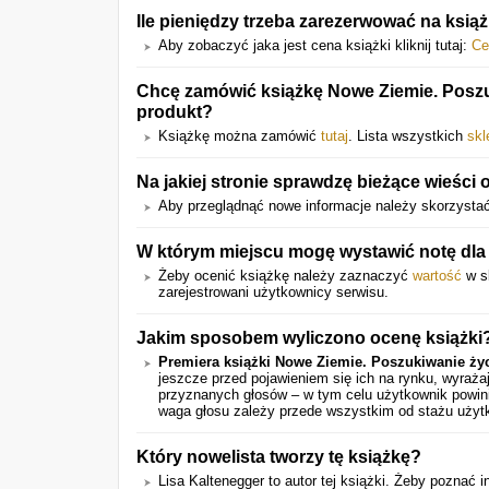
Ile pieniędzy trzeba zarezerwować na ksią
Aby zobaczyć jaka jest cena książki kliknij tutaj:
Ce
Chcę zamówić książkę Nowe Ziemie. Poszuk
produkt?
Książkę można zamówić
tutaj
. Lista wszystkich
sk
Na jakiej stronie sprawdzę bieżące wieści 
Aby przeglądnąć nowe informacje należy skorzystać
W którym miejscu mogę wystawić notę dla
Żeby ocenić książkę należy zaznaczyć
wartość
w sk
zarejestrowani użytkownicy serwisu.
Jakim sposobem wyliczono ocenę książki
Premiera książki Nowe Ziemie. Poszukiwanie ży
jeszcze przed pojawieniem się ich na rynku, wyraż
przyznanych głosów – w tym celu użytkownik powini
waga głosu zależy przede wszystkim od stażu użyt
Który nowelista tworzy tę książkę?
Lisa Kaltenegger to autor tej książki. Żeby poznać 