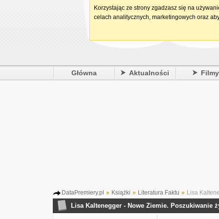
Korzystając ze strony zgadzasz się na używan
celach analitycznych, marketingowych oraz aby
Główna
Aktualności
Film
DataPremiery.pl
»
Książki
»
Literatura Faktu
»
Lisa Kalten
Lisa Kaltenegger - Nowe Ziemie. Poszukiwanie 