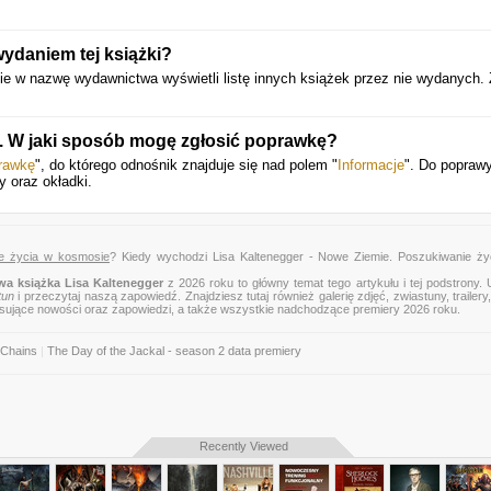
ydaniem tej książki?
cie w nazwę wydawnictwa wyświetli listę innych książek przez nie wydanych. 
e. W jaki sposób mogę zgłosić poprawkę?
rawkę
", do którego odnośnik znajduje się nad polem "
Informacje
". Do popraw
y oraz okładki.
ie życia w kosmosie
? Kiedy wychodzi Lisa Kaltenegger - Nowe Ziemie. Poszukiwanie ży
a książka Lisa Kaltenegger
z 2026 roku to główny temat tego artykułu i tej podstrony.
tun
i przeczytaj naszą zapowiedź. Znajdziesz tutaj również galerię zdjęć, zwiastuny, trailery,
esujące nowości oraz zapowiedzi, a także wszystkie nadchodzące premiery 2026 roku.
 Chains
|
The Day of the Jackal - season 2 data premiery
Recently Viewed