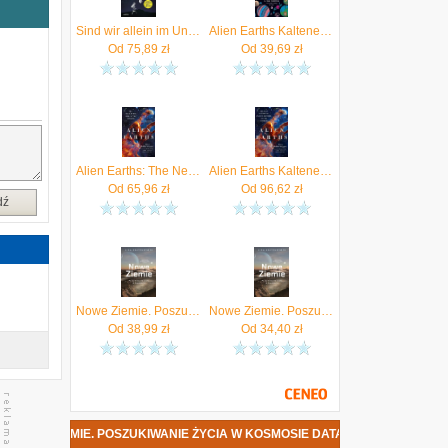
ą
a
Sind wir allein im Universum? Kaltenegger, Lisa
Alien Earths Kaltenegger
y
Od
75,89
zł
Od
39,69
zł
h
j
―
w
k
Alien Earths: The New Science of Planet Hunting in the Cosmos - Lisa Kaltenegger [KSIĄŻKA]
Alien Earths Kaltenegger, Lisa
Od
65,96
zł
Od
96,62
zł
dź
o
j
a
a
Nowe Ziemie. Poszukiwanie życia w kosmosie
Nowe Ziemie. Poszukiwanie życia w kosmosie (ebook)
Od
38,99
zł
Od
34,40
zł
e
m
KALTENEGGER - NOWE ZIEMIE. POSZUKIWANIE ŻYCIA W KOSMOSIE DATA P