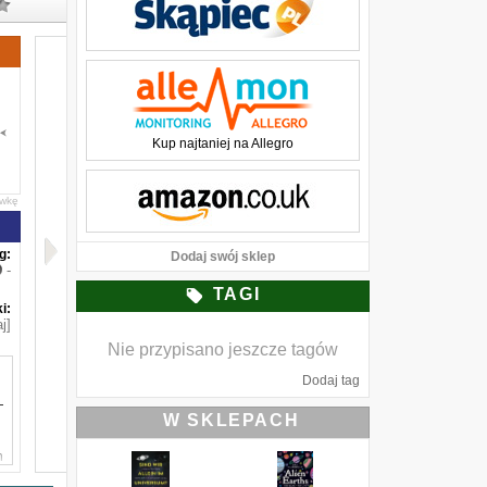
Kup najtaniej na Allegro
awkę
g:
Dodaj swój sklep
-
TAGI
i:
j]
Nie przypisano jeszcze tagów
Dodaj tag
―
W SKLEPACH
h
h