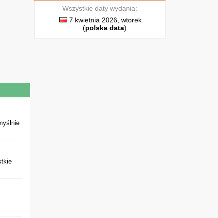
Wszystkie daty wydania:
7 kwietnia 2026, wtorek
(
polska data
)
i
,
k
l
y
ę
myślnie
tkie