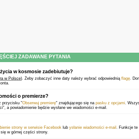
Choć to książka o obcych światach, uczy nas również patrzeć inaczej na Ziemię.
Kosmiczna nauka w najlepszym wydaniu: bez sensacji, za to oparta na myśleniu.
Polecenia:
Magazyn
Kirkus
nazwał
Nowe Ziemie
książką „wciągającą, pouczającą 
fascynującą”.
Alan Alda
określił ją jako „porywającą i pobudzającą wyobraźnię”
a autor science fiction
Alastair Reynolds
napisał, że po lekturze „czujemy, ja
nasza kosmiczna perspektywa przesuwa się nieco wokół własnej osi”.
Michae
ĘŚCIEJ ZADAWANE PYTANIA
Mayor
, laureat Nagrody Nobla w dziedzinie fizyki za odkrycie pierwszej planet
pozasłonecznej, podsumowuje: „Chcesz przygotować się na kolejną rewolucj
 życia w kosmosie zadebiutuje?
kopernikańską? Przeczytaj książkę Lisy Kaltenegger! Jest rewelacyjna”.
ra w Polsce
).
Żeby zobaczyć inne daty należy wybrać odpowiednią
flagę
. Do
Powyższy opis pochodzi od wydawcy.
onta.
domości o premierze?
 przycisku "
Obserwuj premierę
" znajdującego się na
pasku z opcjami
. Wszys
ci", a powiadomienie będzie wysłane we wiadomości e-mail.
bienie strony w serwisie Facebook
lub
ysłanie wiadomości e-mail
. Funkcje te
 się w górnej części strony.