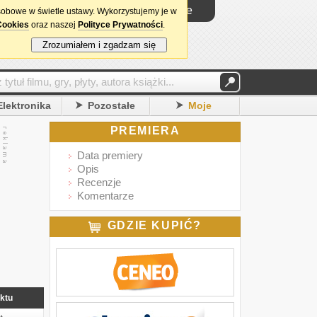
Logowanie
sobowe w świetle ustawy. Wykorzystujemy je w
Cookies
oraz naszej
Polityce Prywatności
.
Zrozumiałem i zgadzam się
Elektronika
Pozostałe
Moje
PREMIERA
Data premiery
Opis
Recenzje
Komentarze
GDZIE KUPIĆ?
ktu