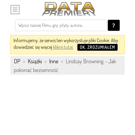
?
Informujemy, że serwis ten wykorzystuje pliki Cookie. Aby
dowiedzieć się więcej
kliknij tutaj
.
OK, ZROZUMIAŁEM
DP
»
Książki
»
Inne
»
Lindsay Browning - Jak
pokonać bezsenność