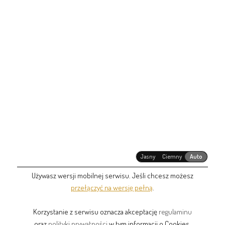
Jasny
Ciemny
Auto
Używasz wersji mobilnej serwisu. Jeśli chcesz możesz
przełączyć na wersję pełną
.
Korzystanie z serwisu oznacza akceptację
regulaminu
oraz
polityki prywatności
w tym informacji o Cookies.