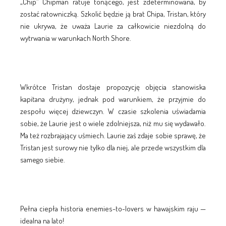
„Chip” Chipman ratuje tonącego, jest zdeterminowana, by
zostać ratowniczką. Szkolić będzie ją brat Chipa, Tristan, który
nie ukrywa, że uważa Laurie za całkowicie niezdolną do
wytrwania w warunkach North Shore.
Wkrótce Tristan dostaje propozycję objęcia stanowiska
kapitana drużyny, jednak pod warunkiem, że przyjmie do
zespołu więcej dziewczyn. W czasie szkolenia uświadamia
sobie, że Laurie jest o wiele zdolniejsza, niż mu się wydawało.
Ma też rozbrajający uśmiech. Laurie zaś zdaje sobie sprawę, że
Tristan jest surowy nie tylko dla niej, ale przede wszystkim dla
samego siebie.
Pełna ciepła historia enemies-to-lovers w hawajskim raju —
idealna na lato!