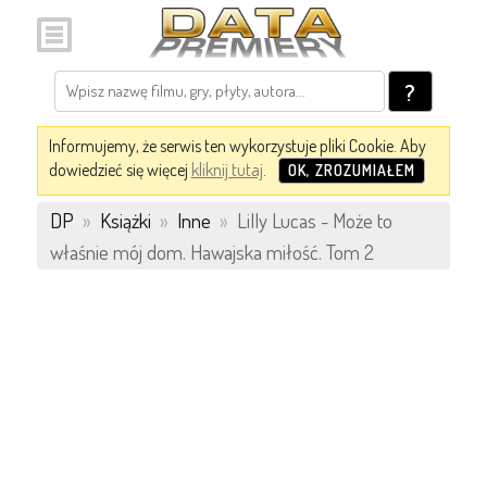
?
Informujemy, że serwis ten wykorzystuje pliki Cookie. Aby
dowiedzieć się więcej
kliknij tutaj
.
OK, ZROZUMIAŁEM
DP
»
Książki
»
Inne
»
Lilly Lucas - Może to
właśnie mój dom. Hawajska miłość. Tom 2