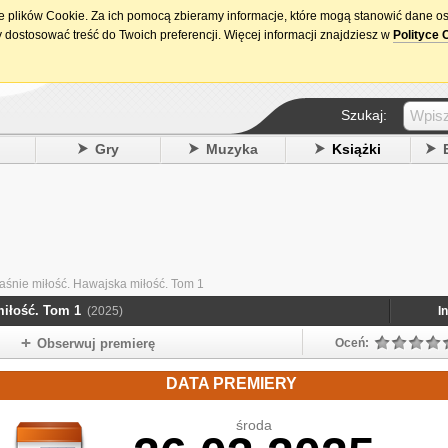
ie plików Cookie. Za ich pomocą zbieramy informacje, które mogą stanowić dane o
15. urodziny DataPremiery.pl
 dostosować treść do Twoich preferencji. Więcej informacji znajdziesz w
Polityce 
Szukaj:
y
Gry
Muzyka
Książki
łaśnie miłość. Hawajska miłość. Tom 1
miłość. Tom 1
(2025)
I
Obserwuj premierę
Oceń:
DATA PREMIERY
środa