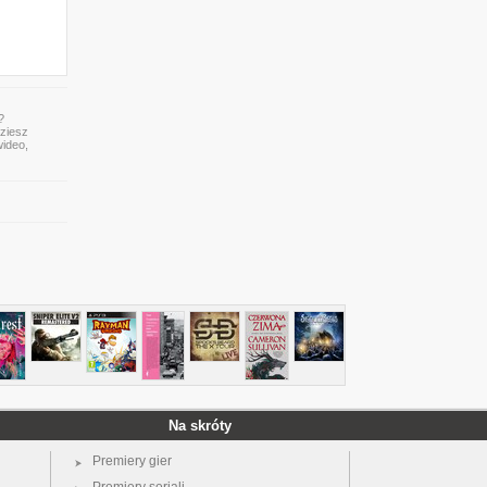
?
dziesz
wideo,
Na skróty
Premiery gier