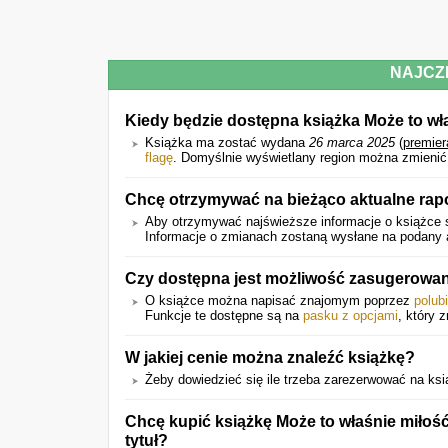
NAJCZ
Kiedy będzie dostępna książka Może to wł
Książka ma zostać wydana
26 marca 2025
(
premier
flagę
. Domyślnie wyświetlany region można zmienić
Chcę otrzymywać na bieżąco aktualne rapo
Aby otrzymywać najświeższe informacje o książce s
Informacje o zmianach zostaną wysłane na podany a
Czy dostępna jest możliwość zasugerowan
O książce można napisać znajomym poprzez
polub
Funkcje te dostępne są na
pasku z opcjami
, który 
W jakiej cenie można znaleźć książkę?
Żeby dowiedzieć się ile trzeba zarezerwować na książ
Chcę kupić książkę Może to właśnie miłoś
tytuł?