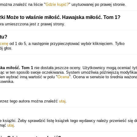
można znaleźć na liście "
Gdzie kupić?
" usytuowanej po prawej stronie.
żki Może to właśnie miłość. Hawajska miłość. Tom 1?
óra umieszczona jest z prawej strony.
tu?
cenę
od 1 do 5, a następnie przypieczętować wybór kliknięciem. Tylko
j głos.
ska miłość. Tom 1
nie dostała jeszcze oceny. Użytkownicy mogą oceniać tyt
ając w ten sposób swoje oczekiwania. System umożliwia późniejszą modyfika
en wybrać inną wartość w polu "
Ocena
". Ocena w serwisie to średnia ważona
kownika.
 przez tego autora można znaleźć
utaj
.
 książki. Żeby sprawdzić listę książek tego wydawcy należy przenieść się d
iknąć
utaj
.