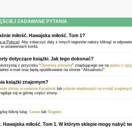
ĘŚCIEJ ZADAWANE PYTANIA
aśnie miłość. Hawajska miłość. Tom 1?
a w Polsce
).
Aby zobaczyć daty z innych regionów należy kliknąć w odpowie
 w ustawieniach konta.
rty dotyczące książki. Jak tego dokonać?
korzystaj z przycisku "
Obserwuj premierę
" znajdującego się na
pasku z opc
dres e-mail oraz będą opublikowane na stronie "Aktualności".
ia książki znajomym?
ienie strony w serwisie Facebook
lub
ysłanie wiadomości na e-mail znajomyc
znajduje się w górnej części strony.
kę kliknij tutaj:
Ceneo
lub
Skąpiec
.
ć. Hawajska miłość. Tom 1. W którym sklepie mogę nabyć te