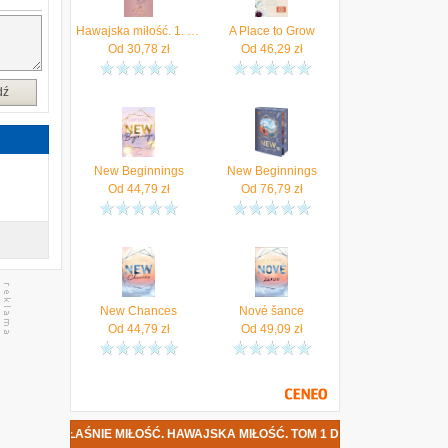
Hawajska miłość. 1. Może to właśnie miłość. Hawajska miłość. Tom 1 (e-book) - Atrakcyjne ceny HITÓW. Czytaj z przyjemnością..
A Place to Grow
Od
30,78
zł
Od
46,29
zł
dź
New Beginnings
New Beginnings
Od
44,79
zł
Od
76,79
zł
New Chances
Nové šance
Od
44,79
zł
Od
49,09
zł
WŁAŚNIE MIŁOŚĆ. HAWAJSKA MIŁOŚĆ. TOM 1 DATA PREMIERY