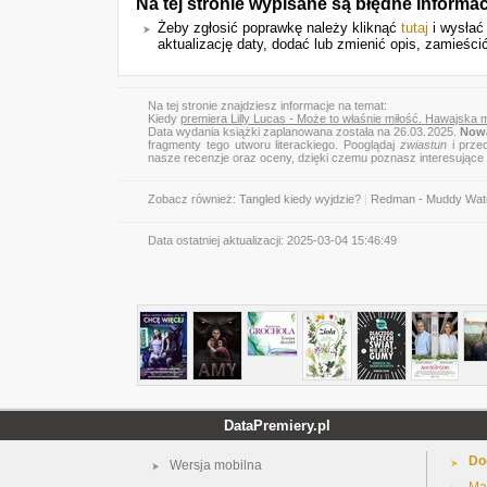
Na tej stronie wypisane są błędne informa
Żeby zgłosić poprawkę należy kliknąć
tutaj
i wysłać
aktualizację daty, dodać lub zmienić opis, zamieścić
Na tej stronie znajdziesz informacje na temat:
Kiedy
premiera Lilly Lucas - Może to właśnie miłość. Hawajska 
Data wydania książki zaplanowana została na 26.03.2025.
Nowa
fragmenty tego utworu literackiego. Pooglądaj
zwiastun
i przec
nasze recenzje oraz oceny, dzięki czemu poznasz interesujące
Zobacz również:
Tangled kiedy wyjdzie?
|
Redman - Muddy Wat
Data ostatniej aktualizacji:
2025-03-04 15:46:49
DataPremiery.pl
Do
Wersja mobilna