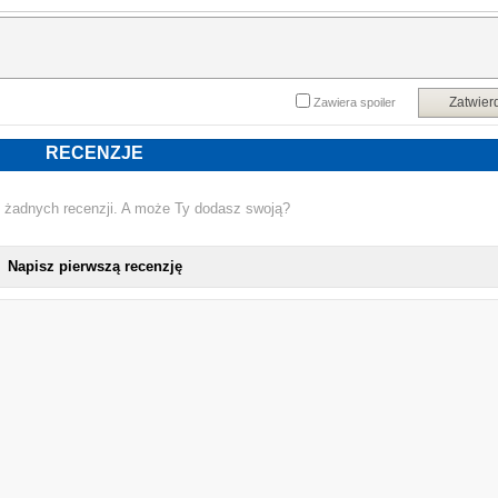
już w ponad milionie egzemplarzy.
Powyższy opis pochodzi od wydawcy.
Zatwier
Zawiera spoiler
RECENZJE
 żadnych recenzji. A może Ty dodasz swoją?
Napisz pierwszą recenzję
NOWA KSIĄŻKA LILLY LUCAS - MOŻE TO 