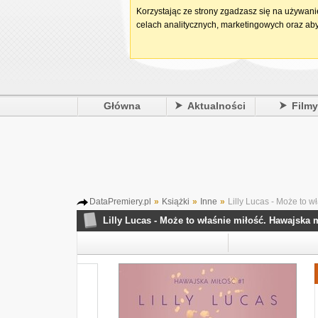
Korzystając ze strony zgadzasz się na używan
celach analitycznych, marketingowych oraz aby
Główna
Aktualności
Film
DataPremiery.pl
»
Książki
»
Inne
»
Lilly Lucas - Może to w
Lilly Lucas - Może to właśnie miłość. Hawajska 