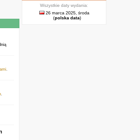
Wszystkie daty wydania:
26 marca 2025, środa
(
polska data
)
dnią
jami
.
h
.
n