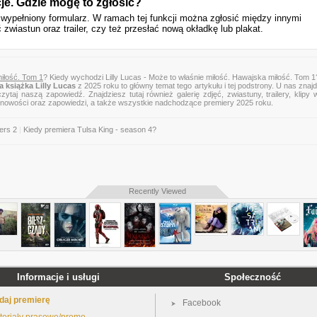
cje. Gdzie mogę to zgłosić?
 wypełniony formularz. W ramach tej funkcji można zgłosić między innymi
 zwiastun oraz trailer, czy też przesłać nową okładkę lub plakat.
miłość. Tom 1
? Kiedy wychodzi Lilly Lucas - Może to właśnie miłość. Hawajska miłość. Tom 1
 książka Lilly Lucas
z 2025 roku to główny temat tego artykułu i tej podstrony. U nas znaj
zytaj naszą zapowiedź. Znajdziesz tutaj również galerię zdjęć, zwiastuny, trailery, klipy 
 nowości oraz zapowiedzi, a także wszystkie nadchodzące premiery 2025 roku.
ers 2
|
Kiedy premiera Tulsa King - season 4?
Recently Viewed
Informacje i usługi
Społeczność
daj premierę
Facebook