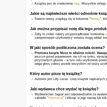
Książka jest do znalezienia
tutaj
. Wszystkie sklepy 
Jakie są najświeższe wieści odnośnie ksią
Świeże newsy znajdują się w kolumnie "
Newsy
", kt
Jak można przypisać notę dla tego produk
Żeby to zrobić należy przyporządkować konkretną
o
zarejestrowani użytkownicy serwisu mogą oddać swó
W jaki sposób podliczona została ocena?
Premiera książki Może to właśnie miłość. Hawaj
jeszcze przed pojawieniem się ich na rynku, wyraż
przyznanych głosów – w tym celu użytkownik powini
waga głosu zależy przede wszystkim od stażu użyt
Który autor pisze tę książkę?
Autorem jest Lilly Lucas. Listę książek napisanych
Jaki wydawca chce wydać tę książkę?
Wydawnictwo Jaguar jest odpowiedzialne za wydanie
zakładki "
Informacje
" i kliknąć w jego nazwę lub kl