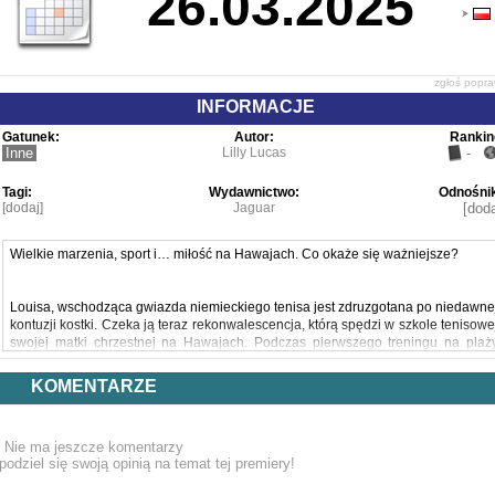
26.03.2025
zgłoś popr
INFORMACJE
Gatunek:
Autor:
Rankin
Inne
Lilly Lucas
-
Tagi:
Wydawnictwo:
Odnośnik
[dodaj]
Jaguar
[doda
Wielkie marzenia, sport i… miłość na Hawajach. Co okaże się ważniejsze?
Louisa, wschodząca gwiazda niemieckiego tenisa jest zdruzgotana po niedawne
kontuzji kostki. Czeka ją teraz rekonwalescencja, którą spędzi w szkole tenisowe
swojej matki chrzestnej na Hawajach. Podczas pierwszego treningu na plaż
traci przytomność i budzi się na kanapie przystojnego surfera, Vince’
Greenfielda. Okazuje się, że intrygujący chłopak nie jest w najlepszyc
KOMENTARZE
stosunkach z jej chrzestną i choć Louise pragnie pozostać lojalna wobec Kay, t
Vince pociąga ją coraz bardziej. Do czasu, gdy okaże się, że zataił przed ni
kilka ważnych rozdziałów swojego życia...
Nie ma jeszcze komentarzy
podziel się swoją opinią na temat tej premiery!
Romantyczny początek bestsellerowej trylogii autorki, której książki sprzedały si