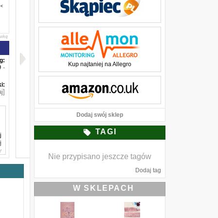
awkę
g:
Kup najtaniej na Allegro
-
i:
j]
Dodaj swój sklep
TAGI
j
j
y
Nie przypisano jeszcze tagów
a
h
Dodaj tag
o
ą
W SKLEPACH
ę