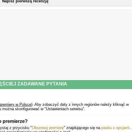
Napisz pierwszą recenzję
ANSWER YOUR PHONE
YES IT IS
FAR FETCHED (ft. Ty Dolla $ign)
SOONER OR LATER (ft. Axlfolie)
MUTT
I DO
I USED TO (ft. Baby Rose)
MUTT (REMIX) (ft. Freddie Gibbs)
ĘŚCIEJ ZADAWANE PYTANIA
 premiery w Polsce
).
Aby zobaczyć daty z innych regionów należy kliknąć w
u można skonfigurować w "Ustawieniach serwisu".
o premierze?
staj z przycisku "
Obserwuj premierę
" znajdującego się na
pasku z opcjami
.