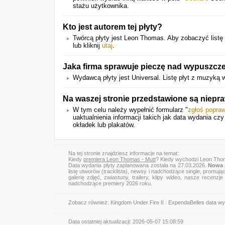
stażu użytkownika.
Kto jest autorem tej płyty?
Twórcą płyty jest Leon Thomas. Aby zobaczyć listę p
lub kliknij
utaj
.
Jaka firma sprawuje pieczę nad wypuszcze
Wydawcą płyty jest Universal. Listę płyt z muzyką
Na waszej stronie przedstawione są niepr
W tym celu należy wypełnić formularz "
zgłoś popra
uaktualnienia informacji takich jak data wydania cz
okładek lub plakatów.
Na tej stronie znajdziesz informacje na temat:
Kiedy
premiera Leon Thomas - Mutt
? Kiedy wychodzi Leon Tho
Data wydania płyty zaplanowana została na 27.03.2026.
Nowa 
listę utworów (tracklista), newsy i nadchodzące single, promują
galerię zdjęć, zwiastuny, trailery, klipy wideo, nasze recen
nadchodzące premiery 2026 roku.
Zobacz również:
Kingdom Under Fire II
|
ExpendaBelles data wy
Data ostatniej aktualizacji:
2026-05-07 15:08:59