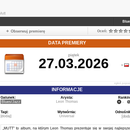
Mutt
Blue
Obserwuj premierę
Oceń:
DATA PREMIERY
piątek
27.03.2026
zgłoś popr
INFORMACJE
Gatunek:
Arysta:
Rankin
Blues/Jazz
Leon Thomas
-
Tagi:
Wytwórnia:
Odnośnik
[dodaj]
Universal
[doda
„MUTT” to album, na którym Leon Thomas prezentuje się w swojej najlepsze