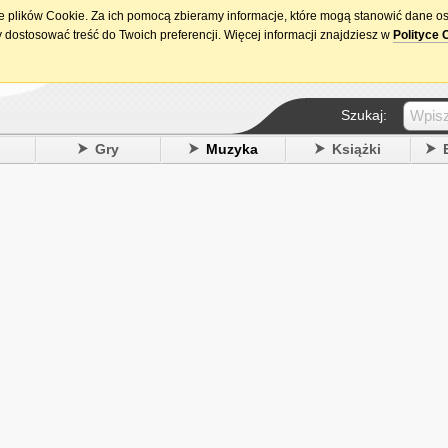
ie plików Cookie. Za ich pomocą zbieramy informacje, które mogą stanowić dane o
15. urodziny DataPremiery.pl
 dostosować treść do Twoich preferencji. Więcej informacji znajdziesz w
Polityce 
Szukaj:
y
Gry
Muzyka
Książki