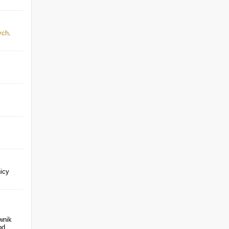
ych
.
icy
wnik
od