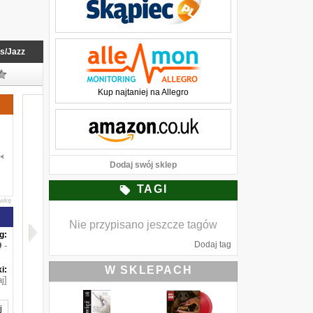
s/Jazz
Kup najtaniej na Allegro
Dodaj swój sklep
TAGI
awkę
Nie przypisano jeszcze tagów
g:
Dodaj tag
-
W SKLEPACH
i:
j]
j