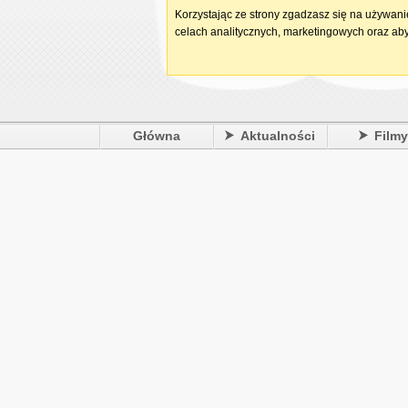
Korzystając ze strony zgadzasz się na używan
celach analitycznych, marketingowych oraz aby
Główna
Aktualności
Film