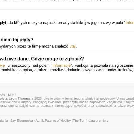
łyt, do których muzykę napisał ten artysta kliknij w jego nazwę w polu "
Info
niem tej płyty?
 wydanych przez tę firmę można znaleźć
utaj
.
awdziwe dane. Gdzie mogę to zgłosić?
wkę
" umieszczony nad polem "
Informacje
". Funkcja ta pozwala na zgłoszenie
y modyfikacja opisu, a także umożliwia dodanie nowych zwiastunów, trailerów,
mas - Mutt?
płyta Leon Thomas
z 2026 roku to główny temat tego artykułu i tej podstrony. U nas znaj
ce nowe dzieło artysty. Pooglądaj
zwiastun
i przeczytaj naszą zapowiedź. Znajdziesz tutaj r
zje oraz oceny, dzięki czemu poznasz interesujące nowości oraz zapowiedzi, a także wsz
dania
|
Jay Electronica - Act II: Patents of Nobility (The Turn) data premiery