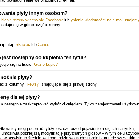
ymać powiadomienie we wiadomości e-mail.
owania płyty innym osobom?
ubienie strony w serwisie Facebook
lub
ysłanie wiadomości na e-mail znajom
znajduje się w górnej części strony.
ij tutaj:
Skąpiec
lub
Ceneo
.
 jest dostępny do kupienia ten tytuł?
uje się na liście "
Gdzie kupić?
".
dnośnie płyty?
tać z kolumny "
Newsy
" znajdującej się z prawej strony.
ę dla tej płyty?
, a następnie zaakceptować wybór kliknięciem. Tylko zarejestrowani użytkown
?
tkownicy mogą oceniać tytuły jeszcze przed pojawieniem się ich na rynku,
 umożliwia późniejszą modyfikację przyznanych głosów – w tym celu użytko
a w serwisie to średnia ważona, gdzie waga głosu zależy przede wszystkim 