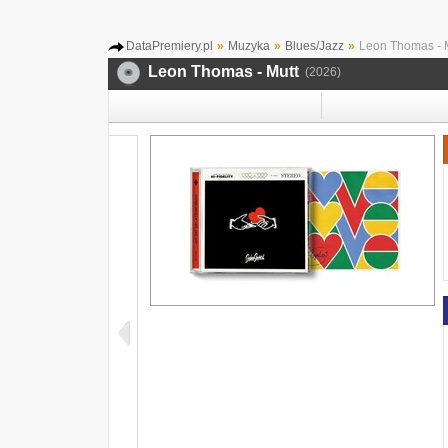
DataPremiery.pl
»
Muzyka
»
Blues/Jazz
»
Leon Thomas - 
Leon Thomas - Mutt
(2026)