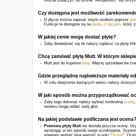
można zobaczyć na stronie "Aktualności" lub otrz
Czy dostępna jest możliwość zarekomend
O płycie można napisać innym osobom poprzez
pol
Funkcje te dostępne są na
pasku z opcjami
, który 
W jakiej cenie mogę dostać płytę?
Żeby dowiedzieć się ile należy zapłacić za płytę klikn
Chcę zamówić płytę Mutt. W którym sklepie
Mutt jest do kupienia
tutaj
. Więcej sprzedawców znajd
Gdzie przeglądnę najświeższe materiały o
W celu obejrzenia bieżących wieści należy skorzys
W jaki sposób można przyporządkować ocen
Żeby tego dokonać należy wybrać konkretną
ocenę
serwisu mogą oddać swój głos.
Na jakiej podstawie podliczana jest ocena
Premiera płyty Mutt
nie dostała jeszcze oceny. Uży
wyrażając w ten sposób swoje oczekiwania. System
powinien wybrać inną wartość w polu "
Ocena
". Ocen