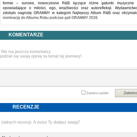
formie – surowe, nowoczesne R&B łączące różne gatunki muzyczne 
opowiadające o miłości, ego, wrażliwości oraz autorefleksji. Wydawnictw
zdobyło nagrodę GRAMMY w kategorii Najlepszy Album R&B oraz otrzymał
nominację do Albumu Roku podczas gali GRAMMY 2026.
Na płycie znalazły się m.in. single „MUTT”, „YES IT IS” i inne utwory, któr
KOMENTARZE
potwierdzają pozycję artysty jako jednego z najciekawszych twórcó
współczesnego R&B.
Nie ma jeszcze komentarzy
podziel się swoją opinią na temat tej premiery!
Tracklista:
HOW FAST
Zatwier
Zawiera spoiler
SAFE PLACE
DANCING WITH DEMONS
RECENZJE
VIBES DON'T LIE
 żadnych recenzji. A może Ty dodasz swoją?
LUCID DREAMS (ft. Masego)
FEELINGS ON SILENT (ft. Wale)