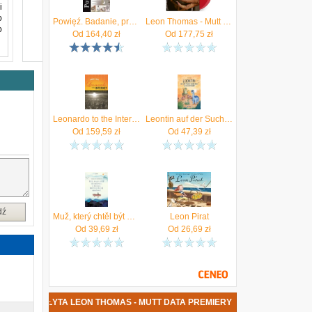
i
o
Powięź. Badanie, profilaktyka i terapia dysfunkcji sieci powięziowej
Leon Thomas - Mutt (2xWinyl)
o
Od
164,40
zł
Od
177,75
zł
e
w
Leonardo to the Internet Misa, Thomas J.
Leontin auf der Suche nach dem weisen Krokodil Sterr, Thomas
Od
159,59
zł
Od
47,39
zł
dź
Muž, který chtěl být milován, a kocour, který se do něj zamiloval Zygmunt Bauman, Thomas Leoncini
Leon Pirat
Od
39,69
zł
Od
26,69
zł
NOWA PŁYTA LEON THOMAS - MUTT DATA PREMIERY