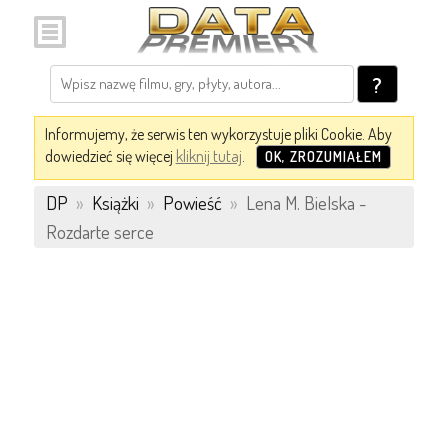
?
Informujemy, że serwis ten wykorzystuje pliki Cookie. Aby
dowiedzieć się więcej
kliknij tutaj
.
OK, ZROZUMIAŁEM
DP
»
Książki
»
Powieść
»
Lena M. Bielska -
Rozdarte serce