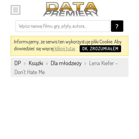
?
Informujemy, że serwis ten wykorzystuje pliki Cookie. Aby
dowiedzieć się więcej
kliknij tutaj
.
OK, ZROZUMIAŁEM
DP
»
Książki
»
Dla młodzieży
»
Lena Kiefer -
Don't Hate Me