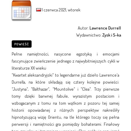
1 czerwca 2021, wtorek
Autor:
Lawrence Durrell
Wydawnictwo:
Zysk i S-ka
POWIEŚĆ
Pełne namiętności, nasycone egzotyką i emocjami
fascynujące zwieńczenie jednego z najwybitniejszych cykli w
literaturze XX wieku
"Kwartet aleksandryjski" to legendarne już dzieło Lawrence'a
Durrella, na które składają się cztery kolejne powieści:
"Justyna", "Balthazar", "Mountolive" i "Clea". Trzy pierwsze
tomy dzięki barwnej fabule, wyrazistym postaciom i
wzbogacanym z tomu na tom wątkom z pozoru tej samej
historii opowiadanej z różnych perspektyw nakreśliły
hipnotyzującą wizję Orientu, na tle którego toczy się pełna
perwersji i namiętności gra pomiędzy bohaterami. Finałowy