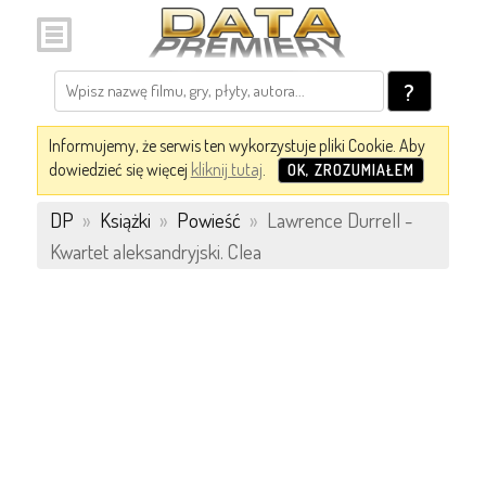
?
Informujemy, że serwis ten wykorzystuje pliki Cookie. Aby
dowiedzieć się więcej
kliknij tutaj
.
OK, ZROZUMIAŁEM
DP
»
Książki
»
Powieść
»
Lawrence Durrell -
Kwartet aleksandryjski. Clea