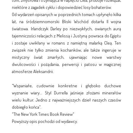
tom, zmysłowa i trzymająca w napięciu Clea, próbuje rozwiązać
niektóre z zagadek cyklu i dopowiedzieć losy bohaterów.
Od wydarzeń opisanych w poprzednich tomach upłynęło kilka
lat, na śródziemnomorski Bliski Wschód dotarła II wojna
światowa. Irlandczyk Darley po niezwykłych, owianych aurą
tajemniczości relacjach z Melissą i Justyną powraca do Egiptu
i zostaje uwikłany w romans z namiętną malarką Cleą. Ten
związek nie tylko zmienia kochanków, ale także ingeruje w
mistyczny świat zmarłych, ujawniając nowe warstwy
dwulicowości i pożądania, perwersji i patosu w magicznej
atmosferze Aleksandrii.
"Wspaniałe, cudownie konkretne i głęboko duchowe
wyznanie wiary... Styl Durrella jaśnieje złożami minerałów
wielu kultur. Jedno z najważniejszych dzieł naszych czasów
dobiegło końca".
"The New York Times Book Review"
Powyższy opis pochodzi od wydawcy.