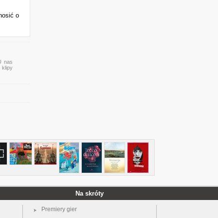
nosić o
 U nas
 klipy
Na skróty
Premiery gier