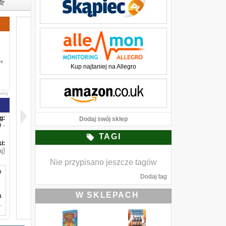
Kup najtaniej na Allegro
awkę
g:
Dodaj swój sklep
-
TAGI
i:
j]
Nie przypisano jeszcze tagów
o
Dodaj tag
W SKLEPACH
a
.