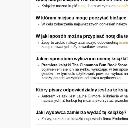
Książkę można kupić
tutaj
. Lista wszystkich
sklep
W którym miejscu mogę poczytać bieżące 
W celu zobaczenia najświeższych doniesień należy
W jaki sposób można przypisać notę dla te
Żeby to zrobić należy zaznaczyć odpowiednią
ocen
zarejestrowanych użytkowników serwisu.
Jakim sposobem wyliczono ocenę książki
Premiera książki The Cinnamon Bun Book Store
pojawieniem się ich na rynku, wyrażając w ten spo
głosów – w tym celu użytkownik powinien wybrać in
zależy przede wszystkim od stażu użytkownika.
Który pisarz odpowiedzialny jest za tę ksi
Autorem książki jest Laurie Gilmore. Kliknięcie w
napisanych. Z funkcji tej można skorzystać przecho
Jaki wydawca zamierza wydać tę książkę?
Za wypuszczenie książki odpowiada firma Endorfina.