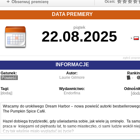
Obserwuj premierę
Oceń:
DATA PREMIERY
piątek
22.08.2025
zgłoś popr
INFORMACJE
Gatunek:
Autor:
Rankin
Powieść
Laurie Gilmore
-
Tagi:
Wydawnictwo:
Odnośnik
[dodaj]
Endorfina
[doda
Wracamy do urokliwego Dream Harbor – nowa powieść autorki bestselleroweg
The Pumpkin Spice Café.
Hazel dobiega trzydziestki, gdy uświadamia sobie, jak wiele ją ominęło. Ta sam
praca w księgarni od piętnastu lat, to samo miasteczko, ci sami ludzie wokół niej
Czy tak właśnie miało wyglądać jej życie?