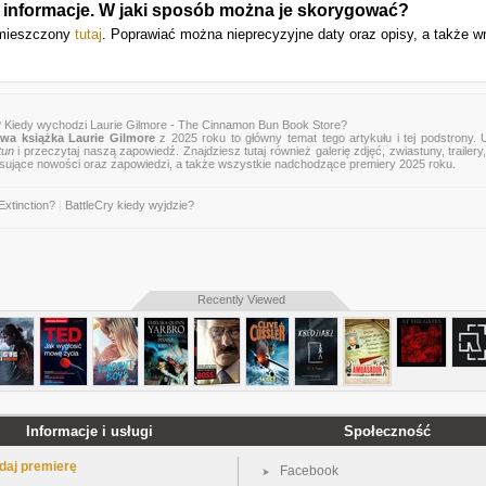
 informacje. W jaki sposób można je skorygować?
umieszczony
tutaj
. Poprawiać można nieprecyzyjne daty oraz opisy, a także w
? Kiedy wychodzi Laurie Gilmore - The Cinnamon Bun Book Store?
wa książka Laurie Gilmore
z 2025 roku to główny temat tego artykułu i tej podstrony.
tun
i przeczytaj naszą zapowiedź. Znajdziesz tutaj również galerię zdjęć, zwiastuny, trailery,
esujące nowości oraz zapowiedzi, a także wszystkie nadchodzące premiery 2025 roku.
Extinction?
|
BattleCry kiedy wyjdzie?
Recently Viewed
Informacje i usługi
Społeczność
daj premierę
Facebook