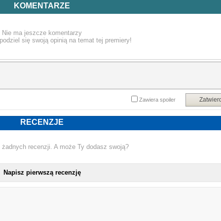
Pewnego dnia dziewczyna znajduje w książce tajemniczą wiadomość, któr
KOMENTARZE
bardzo ją intryguje. Z czasem na stronach kolejnych książek odkrywa now
wskazówki. To żart czy zaproszenie? Może warto z niego skorzystać i dać si
ponieść przygodzie?
Nie ma jeszcze komentarzy
podziel się swoją opinią na temat tej premiery!
Dziewczyna potrzebuje jednak wsparcia.
Na szczęście towarzyski (i bardzo przystojny) rybak Noah zawsze służy pomocą
Przecież podążanie za tajemniczymi wskazówkami wydaje się świetną zabawą
Szczególnie że urocza księgarka już dawno wpadła mu w oko.
I choć Hazel wcale nie szuka miłości, wskazówki z książki poprowadzą ją i Noah
do nieznanych dotąd uczuć oraz zakątków Dream Harbor. A niezaprzeczaln
Zatwier
Zawiera spoiler
chemia może być równie gorąca jak świeżo upieczone bułeczki cynamonowe, 
których słynie księgarnia…
RECENZJE
Powyższy opis pochodzi od wydawcy.
 żadnych recenzji. A może Ty dodasz swoją?
Napisz pierwszą recenzję
NOWA KSIĄŻKA LAURIE GILMO