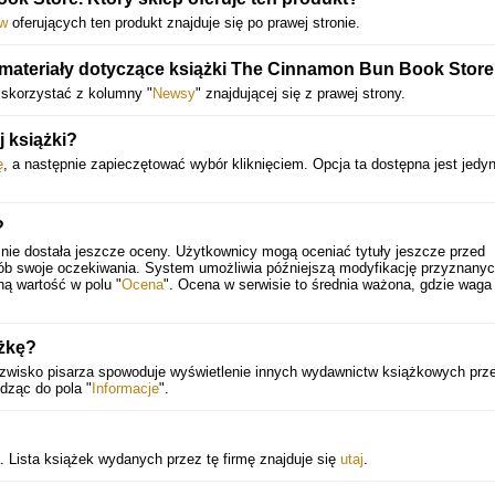
ów
oferujących ten produkt znajduje się po prawej stronie.
materiały dotyczące książki The Cinnamon Bun Book Stor
 skorzystać z kolumny "
Newsy
" znajdującej się z prawej strony.
j książki?
ę
, a następnie zapieczętować wybór kliknięciem. Opcja ta dostępna jest jedyn
?
nie dostała jeszcze oceny. Użytkownicy mogą oceniać tytuły jeszcze przed
sób swoje oczekiwania. System umożliwia późniejszą modyfikację przyznany
ną wartość w polu "
Ocena
". Ocena w serwisie to średnia ważona, gdzie waga
ążkę?
 nazwisko pisarza spowoduje wyświetlenie innych wydawnictw książkowych prz
dząc do pola "
Informacje
".
 Lista książek wydanych przez tę firmę znajduje się
utaj
.