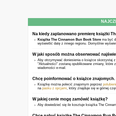
NAJCZ
Na kiedy zaplanowano premierę książki 
Książka The Cinnamon Bun Book Store
ma być d
wyświetlić datę z innego regionu. Domyślnie wyświ
W jaki sposób można obserwować najśwież
Aby otrzymywać doniesienia o książce skorzystaj z
"Aktualności" zostaną opublikowane zmiany, które
wiadomości e-mail.
Chcę poinformować o książce znajomych. 
Książkę można polecić znajomym poprzez
polubien
na
pasku z opcjami
, który znajduje się w górnej czę
W jakiej cenie mogę zamówić książkę?
Aby dowiedzieć się ile kosztuje książka The Cinnam
Chcę nabyć książkę The Cinnamon Bun Boo