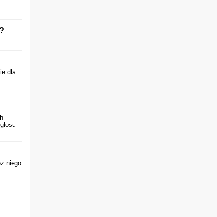
e?
ie dla
ch
 głosu
ez niego