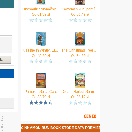
a
e
Obchodík s vianočnými stromčekmi
Kavárna s vůní perníčků Gilmore, Laurie
ę
Od
61,39
zł
Od
51,49
zł
.
.
Kiss me in Winter. Eine sugar coated Romance
The Christmas Tree Farm
a
Od
45,29
zł
Od
34,29
zł
a
dź
z
Pumpkin Spice Cafe
Dream Harbor Spring Book 4
Od
33,79
zł
Od
38,17
zł
RE - THE CINNAMON BUN BOOK STORE DATA PREMIERY