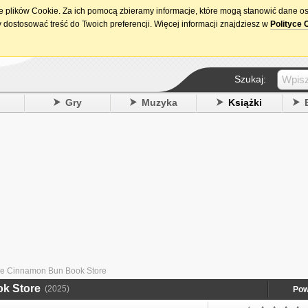
ie plików Cookie. Za ich pomocą zbieramy informacje, które mogą stanowić dane o
15. urodziny DataPremiery.pl
 dostosować treść do Twoich preferencji. Więcej informacji znajdziesz w
Polityce 
Szukaj:
y
Gry
Muzyka
Książki
he Cinnamon Bun Book Store
ok Store
(2025)
Pow