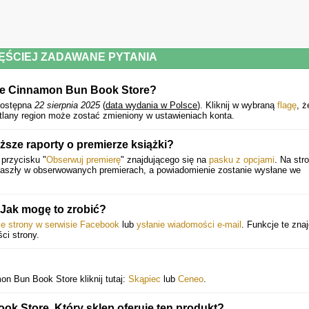
ĘŚCIEJ ZADAWANE PYTANIA
The Cinnamon Bun Book Store?
ostępna
22 sierpnia 2025
(
data wydania w Polsce
).
Kliknij w wybraną
flagę
, ż
etlany region może zostać zmieniony w ustawieniach konta.
sze raporty o premierze książki?
 przycisku "
Obserwuj premierę
" znajdującego się na
pasku z opcjami
. Na str
 zaszły w obserwowanych premierach, a powiadomienie zostanie wysłane we
Jak mogę to zrobić?
ie strony w serwisie Facebook
lub
ysłanie wiadomości e-mail
. Funkcje te znaj
ści strony.
on Bun Book Store kliknij tutaj:
Skąpiec
lub
Ceneo
.
k Store. Który sklep oferuje ten produkt?