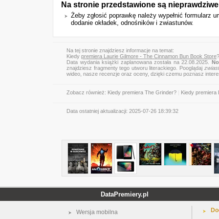
Na stronie przedstawione są nieprawdziwe
Żeby zgłosić poprawkę należy wypełnić formularz 
dodanie okładek, odnośników i zwiastunów.
Na tej stronie znajdziesz informacje na temat:
Kiedy
premiera Laurie Gilmore - The Cinnamon Bun Book Store
Data wydania książki zaplanowana została na 22.08.2025.
No
znajdziesz fragmenty tego utworu literackiego. Pooglądaj
zwias
wideo, nasze recenzje oraz oceny, dzięki czemu poznasz inter
Zobacz również:
Kiedy premiera The Grinder?
|
Kiedy premiera 
Data ostatniej aktualizacji:
2025-07-26 18:39:32
DataPremiery.pl
Do
Wersja mobilna