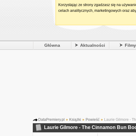
Korzystając ze strony zgadzasz się na używan
celach analitycznych, marketingowych oraz aby
Główna
Aktualności
Film
DataPremiery.pl
»
Książki
»
Powieść
»
Laurie Gilmore - T
Laurie Gilmore - The Cinnamon Bun Bo