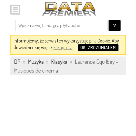
?
Informujemy, że serwis ten wykorzystuje pliki Cookie. Aby
dowiedzieć się więcej
kliknij tutaj
.
OK, ZROZUMIAŁEM
DP
»
Muzyka
»
Klasyka
»
Laurence Equilbey -
Musiques de cinema