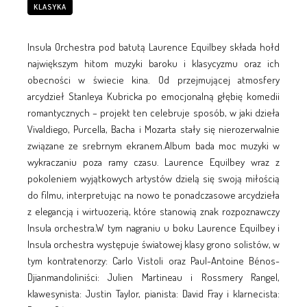
KLASYKA
Insula Orchestra pod batutą Laurence Equilbey składa hołd
największym hitom muzyki baroku i klasycyzmu oraz ich
obecności w świecie kina. Od przejmującej atmosfery
arcydzieł Stanleya Kubricka po emocjonalną głębię komedii
romantycznych – projekt ten celebruje sposób, w jaki dzieła
Vivaldiego, Purcella, Bacha i Mozarta stały się nierozerwalnie
związane ze srebrnym ekranem.Album bada moc muzyki w
wykraczaniu poza ramy czasu. Laurence Equilbey wraz z
pokoleniem wyjątkowych artystów dzielą się swoją miłością
do filmu, interpretując na nowo te ponadczasowe arcydzieła
z elegancją i wirtuozerią, które stanowią znak rozpoznawczy
Insula orchestra.W tym nagraniu u boku Laurence Equilbey i
Insula orchestra występuje światowej klasy grono solistów, w
tym kontratenorzy: Carlo Vistoli oraz Paul-Antoine Bénos-
Djianmandoliniści: Julien Martineau i Rossmery Rangel,
klawesynista: Justin Taylor, pianista: David Fray i klarnecista: