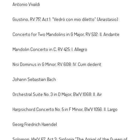
Antonio Vivaldi
Giustino, RV 717, Act 1: "Vedrò con mio diletto" (Anastasio)
Concerto for Two Mandolins in G Major, RV 532: II. Andante
Mandolin Concerto in C, RV 425: I. Allegro
Nisi Dominus in G Minor, RV 608: IV. Cum dederit
Johann Sebastian Bach
Orchestral Suite No. 3 in D Major, BWV 1068: II. Air
Harpsichord Concerto No. 5 in F Minor, BWV 1056: II. Largo
Georg Friedrich Haendel
Solomon, HWV 67, Act 3: Sinfonia "The Arrival of the Queen of