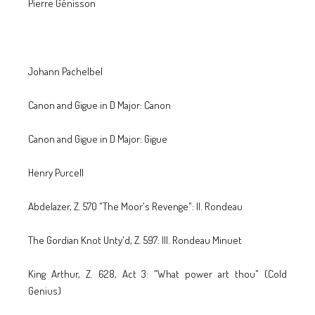
Pierre Génisson
Johann Pachelbel
Canon and Gigue in D Major: Canon
Canon and Gigue in D Major: Gigue
Henry Purcell
Abdelazer, Z. 570 "The Moor's Revenge": II. Rondeau
The Gordian Knot Unty'd, Z. 597: III. Rondeau Minuet
King Arthur, Z. 628, Act 3: "What power art thou" (Cold
Genius)