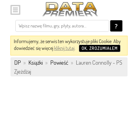
?
Informujemy, że serwis ten wykorzystuje pliki Cookie. Aby
dowiedzieć się więcej
kliknij tutaj
.
OK, ZROZUMIAŁEM
DP
»
Książki
»
Powieść
»
Lauren Connolly - PS
Zjeżdżaj