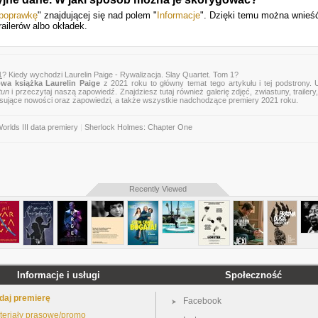
 poprawkę
" znajdującej się nad polem "
Informacje
". Dzięki temu można wnieś
railerów albo okładek.
1
? Kiedy wychodzi Laurelin Paige - Rywalizacja. Slay Quartet. Tom 1?
wa książka Laurelin Paige
z 2021 roku to główny temat tego artykułu i tej podstrony. 
tun
i przeczytaj naszą zapowiedź. Znajdziesz tutaj również galerię zdjęć, zwiastuny, trailery,
esujące nowości oraz zapowiedzi, a także wszystkie nadchodzące premiery 2021 roku.
orlds III data premiery
|
Sherlock Holmes: Chapter One
Recently Viewed
Informacje i usługi
Społeczność
daj premierę
Facebook
teriały prasowe/promo