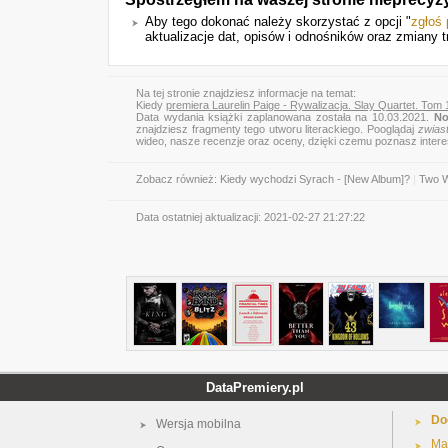
Aby tego dokonać należy skorzystać z opcji "
zgłoś
aktualizacje dat, opisów i odnośników oraz zmiany t
Na tej stronie znajdziesz informacje na temat:
Kiedy
premiera Laurelin Paige - Rywalizacja. Slay Quartet. Tom 
Data wydania książki zaplanowana została na 10.03.2021.
No
znajdziesz fragmenty tego utworu literackiego. Pooglądaj
zwias
wideo, nasze recenzje oraz oceny, dzięki czemu poznasz inter
Zobacz również:
Kiedy wychodzi Syrach - [New Album]?
|
Two W
Data ostatniej aktualizacji:
2021-02-27 21:27:22
DataPremiery.pl
Do
Wersja mobilna
Ma