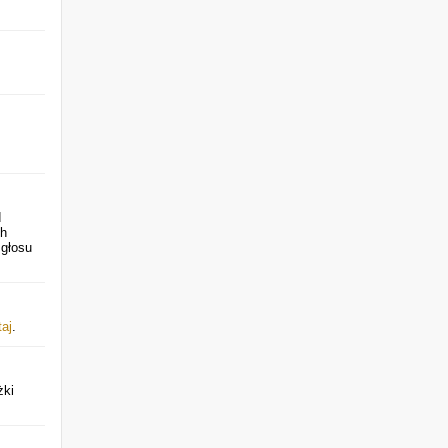
d
ch
 głosu
taj
.
żki