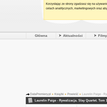
Korzystając ze strony zgadzasz się na używan
celach analitycznych, marketingowych oraz aby
Główna
Aktualności
Film
DataPremiery.pl
»
Książki
»
Powieść
»
Laurelin Paige - Ry
Laurelin Paige - Rywalizacja. Slay Quartet. Tom 