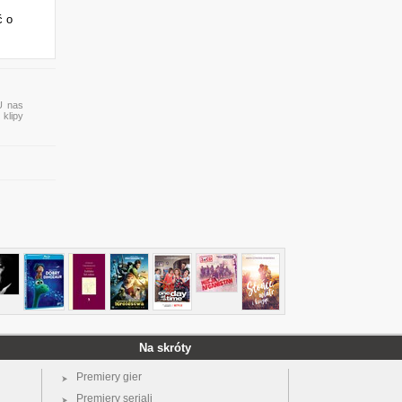
ć o
U nas
 klipy
Na skróty
Premiery gier
Premiery seriali