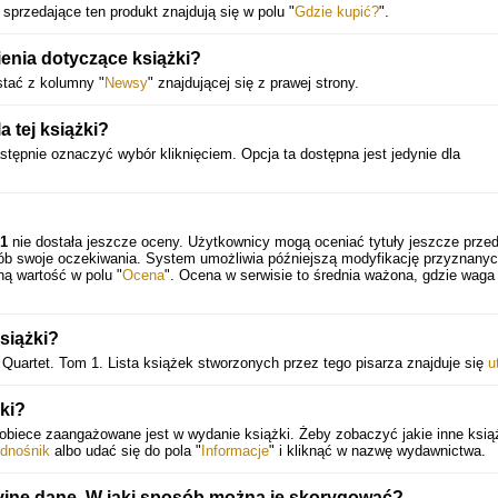
sprzedające ten produkt znajdują się w polu "
Gdzie kupić?
".
enia dotyczące książki?
stać z kolumny "
Newsy
" znajdującej się z prawej strony.
 tej książki?
astępnie oznaczyć wybór kliknięciem. Opcja ta dostępna jest jedynie dla
 1
nie dostała jeszcze oceny. Użytkownicy mogą oceniać tytuły jeszcze prze
sób swoje oczekiwania. System umożliwia późniejszą modyfikację przyznany
ną wartość w polu "
Ocena
". Ocena w serwisie to średnia ważona, gdzie waga
książki?
y Quartet. Tom 1. Lista książek stworzonych przez tego pisarza znajduje się
u
ki?
iece zaangażowane jest w wydanie książki. Żeby zobaczyć jakie inne ksią
odnośnik
albo udać się do pola "
Informacje
" i kliknąć w nazwę wydawnictwa.
yjne dane. W jaki sposób można je skorygować?