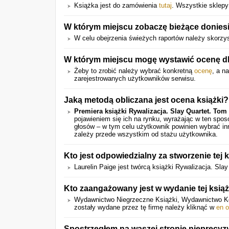
Książka jest do zamówienia
tutaj
. Wszystkie sklepy 
W którym miejscu zobaczę bieżące doniesi
W celu obejrzenia świeżych raportów należy skorzy
W którym miejscu mogę wystawić ocenę dla
Żeby to zrobić należy wybrać konkretną
ocenę
, a n
zarejestrowanych użytkowników serwisu.
Jaką metodą obliczana jest ocena książki?
Premiera książki Rywalizacja. Slay Quartet. Tom
pojawieniem się ich na rynku, wyrażając w ten spo
głosów – w tym celu użytkownik powinien wybrać in
zależy przede wszystkim od stażu użytkownika.
Kto jest odpowiedzialny za stworzenie tej 
Laurelin Paige jest twórcą książki Rywalizacja. Sla
Kto zaangażowany jest w wydanie tej książ
Wydawnictwo Niegrzeczne Książki, Wydawnictwo Kob
zostały wydane przez tę firmę należy kliknąć w
en 
Spostrzegłem na waszej stronie nieprecyz