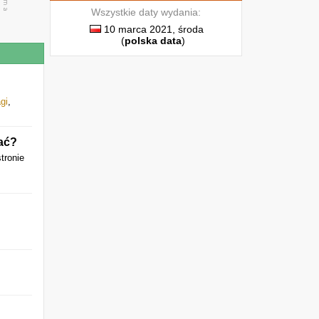
Wszystkie daty wydania:
10 marca 2021, środa
(
polska data
)
agi
,
ać?
stronie