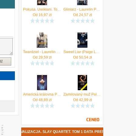
e
t
Pokusa. Uwikłani. Tom 1 - Paige Laurelin
Gliniarz - Laurelin Paige, Sierra Simone (MOBI)
ę
Od
16,97
zł
Od
24,57
zł
Twardziel - Laurelin Paige (EPUB)
Sweet Liar (Paige Laurelin)
Od
29,59
zł
Od
50,54
zł
dź
Americká královna Paige Laurelin, Simone Sierra
Zamilovaný muž Paigeová Laurelin
Od
48,89
zł
Od
42,99
zł
- RYWALIZACJA. SLAY QUARTET. TOM 1 DATA PREMIERY