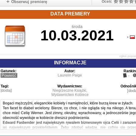
Obserwuj premierę
Oceń:
DATA PREMIERY
środa
10.03.2021
zgłoś popr
INFORMACJE
Gatunek:
Autor:
Rankin
Powieść
Laurelin Paige
-
Tagi:
Wydawnictwo:
Odnośnik
[dodaj]
Niegrzeczne Książki,
[doda
Wydawnictwo Kobiece
Bogaci mężczyźni, eleganckie kobiety i namiętności, które burzą krew w żyłach.
Ten facet to diabeł wcielony. Bierze, co chce, i nie ogląda się na nikogo. A tera
chce mieć Celię Werner. Jest zimny, okrutny, wyrachowany, a jednocześnie jeg
obecność wywołuje w kobiecie dreszcz podniecenia.
Edward Fasbender jest największym rywalem biznesowym ojca Celii i zaraze
jej największym przekleństwem. Żeby zdobyć władzę, nie cofnie się prze
niczym. Małżeństwo z Celią jest mu potrzebne jako element transakcj