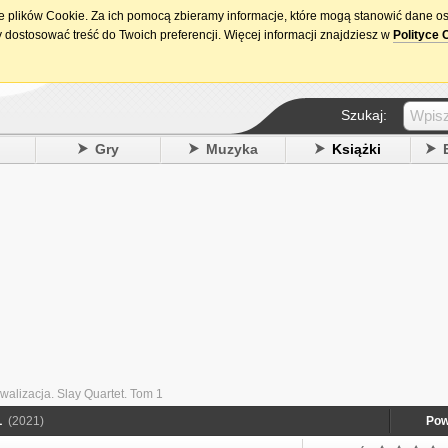
ie plików Cookie. Za ich pomocą zbieramy informacje, które mogą stanowić dane o
15. urodziny DataPremiery.pl
 dostosować treść do Twoich preferencji. Więcej informacji znajdziesz w
Polityce 
Szukaj:
y
Gry
Muzyka
Książki
walizacja. Slay Quartet. Tom 1
1
(2021)
Pow