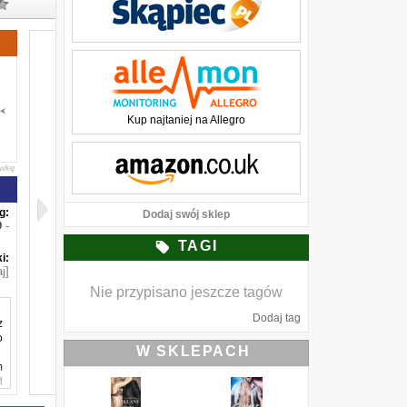
Kup najtaniej na Allegro
awkę
g:
Dodaj swój sklep
-
TAGI
i:
j]
Nie przypisano jeszcze tagów
Dodaj tag
z
o
W SKLEPACH
m
d
i