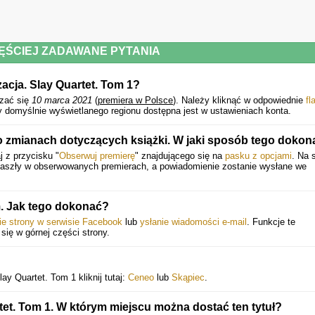
ĘŚCIEJ ZADAWANE PYTANIA
acja. Slay Quartet. Tom 1?
zać się
10 marca 2021
(
premiera w Polsce
).
Należy kliknąć w odpowiednie
fl
y domyślnie wyświetlanego regionu dostępna jest w ustawieniach konta.
zmianach dotyczących książki. W jaki sposób tego dokon
j z przycisku "
Obserwuj premierę
" znajdującego się na
pasku z opcjami
. Na 
 zaszły w obserwowanych premierach, a powiadomienie zostanie wysłane we
. Jak tego dokonać?
ie strony w serwisie Facebook
lub
ysłanie wiadomości e-mail
. Funkcje te
 się w górnej części strony.
ay Quartet. Tom 1 kliknij tutaj:
Ceneo
lub
Skąpiec
.
tet. Tom 1. W którym miejscu można dostać ten tytuł?