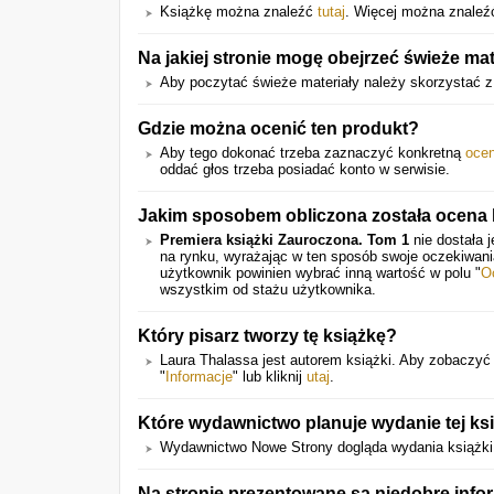
Książkę można znaleźć
tutaj
. Więcej można znaleź
Na jakiej stronie mogę obejrzeć świeże mat
Aby poczytać świeże materiały należy skorzystać z 
Gdzie można ocenić ten produkt?
Aby tego dokonać trzeba zaznaczyć konkretną
oce
oddać głos trzeba posiadać konto w serwisie.
Jakim sposobem obliczona została ocena 
Premiera książki Zauroczona. Tom 1
nie dostała 
na rynku, wyrażając w ten sposób swoje oczekiwan
użytkownik powinien wybrać inną wartość w polu "
O
wszystkim od stażu użytkownika.
Który pisarz tworzy tę książkę?
Laura Thalassa jest autorem książki. Aby zobaczyć l
"
Informacje
" lub kliknij
utaj
.
Które wydawnictwo planuje wydanie tej ks
Wydawnictwo Nowe Strony dogląda wydania książki. W
Na stronie prezentowane są niedobre info