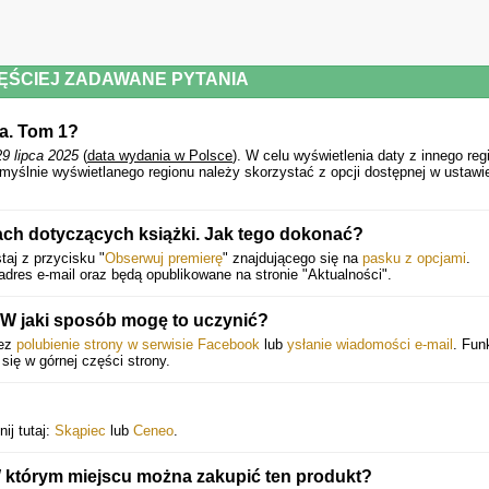
ĘŚCIEJ ZADAWANE PYTANIA
a. Tom 1?
29 lipca 2025
(
data wydania w Polsce
).
W celu wyświetlenia daty z innego reg
myślnie wyświetlanego regionu należy skorzystać z opcji dostępnej w ustawi
ch dotyczących książki. Jak tego dokonać?
aj z przycisku "
Obserwuj premierę
" znajdującego się na
pasku z opcjami
.
dres e-mail oraz będą opublikowane na stronie "Aktualności".
W jaki sposób mogę to uczynić?
zez
polubienie strony w serwisie Facebook
lub
ysłanie wiadomości e-mail
. Fun
 się w górnej części strony.
ij tutaj:
Skąpiec
lub
Ceneo
.
 którym miejscu można zakupić ten produkt?