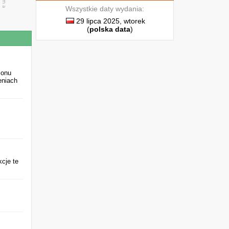
Wszystkie daty wydania:
29 lipca 2025, wtorek
(
polska data
)
ionu
eniach
kcje te