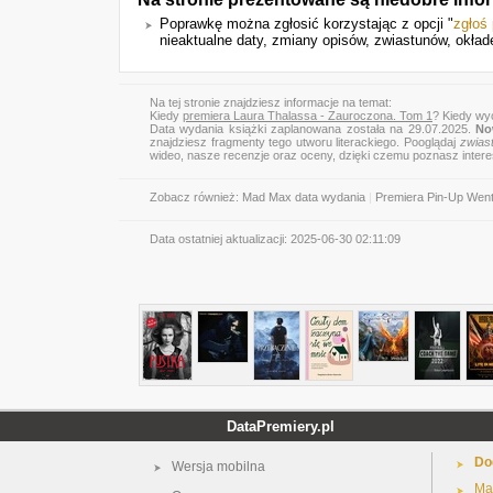
Poprawkę można zgłosić korzystając z opcji "
zgłoś
nieaktualne daty, zmiany opisów, zwiastunów, okłade
Na tej stronie znajdziesz informacje na temat:
Kiedy
premiera Laura Thalassa - Zauroczona. Tom 1
? Kiedy wy
Data wydania książki zaplanowana została na 29.07.2025.
No
znajdziesz fragmenty tego utworu literackiego. Pooglądaj
zwias
wideo, nasze recenzje oraz oceny, dzięki czemu poznasz inter
Zobacz również:
Mad Max data wydania
|
Premiera Pin-Up Went
Data ostatniej aktualizacji:
2025-06-30 02:11:09
DataPremiery.pl
Do
Wersja mobilna
Ma