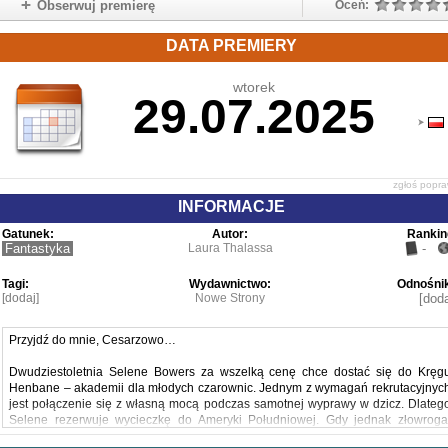
Obserwuj premierę
Oceń:
DATA PREMIERY
wtorek
29.07.2025
zgłoś popr
INFORMACJE
Gatunek:
Autor:
Rankin
Fantastyka
Laura Thalassa
-
Tagi:
Wydawnictwo:
Odnośnik
[dodaj]
Nowe Strony
[doda
Przyjdź do mnie, Cesarzowo…
Dwudziestoletnia Selene Bowers za wszelką cenę chce dostać się do Kręg
Henbane – akademii dla młodych czarownic. Jednym z wymagań rekrutacyjnyc
jest połączenie się z własną mocą podczas samotnej wyprawy w dzicz. Dlateg
Selene rezerwuje wycieczkę do Ameryki Południowej. Gdy jednak złowroga
nadprzyrodzona siła próbuje strącić jej samolot z nieba, magia dziewczyny ratuj