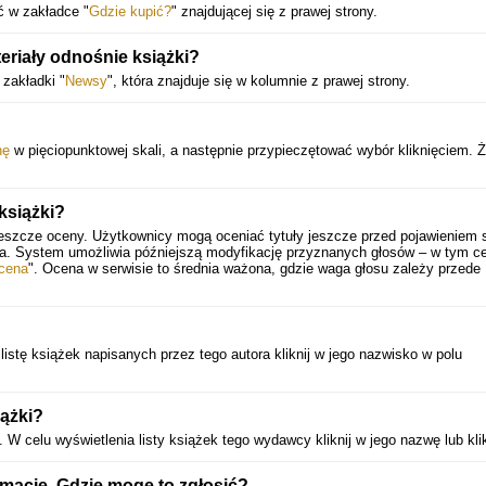
ć w zakładce "
Gdzie kupić?
" znajdującej się z prawej strony.
eriały odnośnie książki?
zakładki "
Newsy
", która znajduje się w kolumnie z prawej strony.
nę
w pięciopunktowej skali, a następnie przypieczętować wybór kliknięciem. 
książki?
jeszcze oceny. Użytkownicy mogą oceniać tytuły jeszcze przed pojawieniem s
ia. System umożliwia późniejszą modyfikację przyznanych głosów – w tym ce
cena
". Ocena w serwisie to średnia ważona, gdzie waga głosu zależy przede
istę książek napisanych przez tego autora kliknij w jego nazwisko w polu
iążki?
 celu wyświetlenia listy książek tego wydawcy kliknij w jego nazwę lub kli
rmacje. Gdzie mogę to zgłosić?