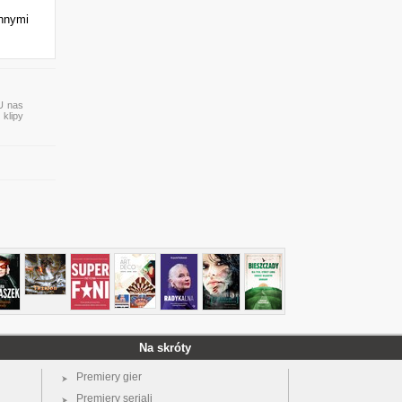
innymi
 U nas
 klipy
Na skróty
Premiery gier
Premiery seriali