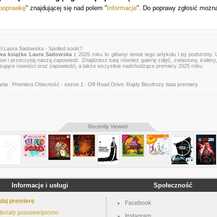
 poprawkę
" znajdującej się nad polem "
Informacje
". Do poprawy zgłosić możn
i Laura Sadowska - Spoiled souls?
wa książka Laura Sadowska
z 2025 roku to główny temat tego artykułu i tej podstrony.
tun
i przeczytaj naszą zapowiedź. Znajdziesz tutaj również galerię zdjęć, zwiastuny, trailery,
esujące nowości oraz zapowiedzi, a także wszystkie nadchodzące premiery 2025 roku.
ania
|
Premiera Obecność - sezon 1
|
Off-Road Drive: Rajdy Bezdroży data premiery
Recently Viewed
Informacje i usługi
Społeczność
daj premierę
Facebook
teriały prasowe/promo
Instagram