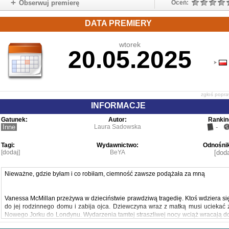
Obserwuj premierę
Oceń:
DATA PREMIERY
wtorek
20.05.2025
zgłoś popr
INFORMACJE
Gatunek:
Autor:
Rankin
Inne
Laura Sadowska
-
Tagi:
Wydawnictwo:
Odnośnik
[dodaj]
BeYA
[doda
Nieważne, gdzie byłam i co robiłam, ciemność zawsze podążała za mną
Vanessa McMillan przeżywa w dzieciństwie prawdziwą tragedię. Ktoś wdziera si
do jej rodzinnego domu i zabija ojca. Dziewczyna wraz z matką musi uciekać 
Nowego Jorku do Londynu. Wydarzenia tamtej straszliwej nocy wciąż wracają d
Vanessy w koszmarach, odbierają jej spokojny sen i skazują na życie w cieniu.