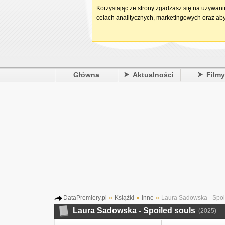
Korzystając ze strony zgadzasz się na używan
celach analitycznych, marketingowych oraz aby
Główna
Aktualności
Film
DataPremiery.pl
»
Książki
»
Inne
»
Laura Sadowska - Spoi
Laura Sadowska - Spoiled souls
(2025)