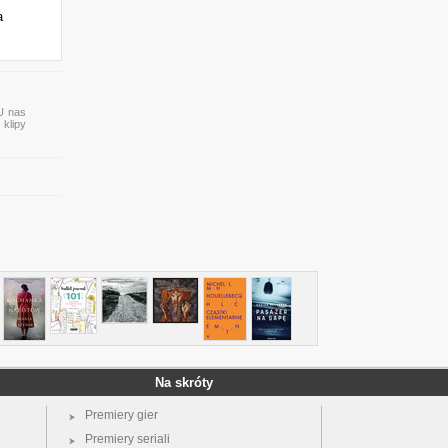
a
 U nas
 klipy
Na skróty
Premiery gier
Premiery seriali