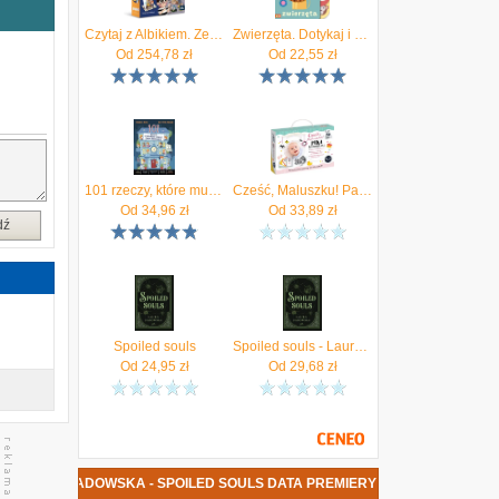
Czytaj z Albikiem. Zestaw Elementarz przedszkolaka 3+
Zwierzęta. Dotykaj i poznawaj
w
Od
254,78
zł
Od
22,55
zł
y
u
a
w
101 rzeczy, które musisz zrobić, zanim dorośniesz
Cześć, Maluszku! Paka dla niemowlaka
Od
34,96
zł
Od
33,89
zł
dź
Spoiled souls
Spoiled souls - Laura Sadowska
Od
24,95
zł
Od
29,68
zł
 LAURA SADOWSKA - SPOILED SOULS DATA PREMIERY