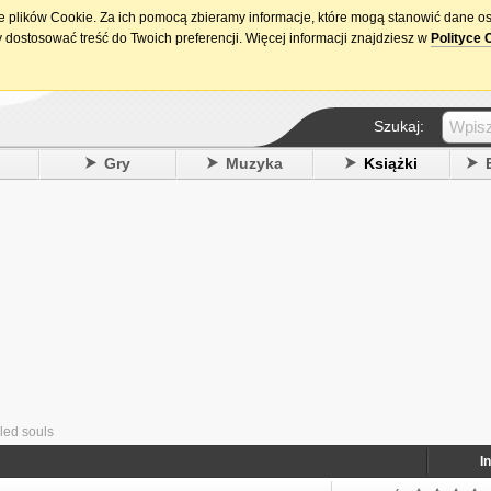
ie plików Cookie. Za ich pomocą zbieramy informacje, które mogą stanowić dane o
15. urodziny DataPremiery.pl
 dostosować treść do Twoich preferencji. Więcej informacji znajdziesz w
Polityce 
Szukaj:
y
Gry
Muzyka
Książki
led souls
I