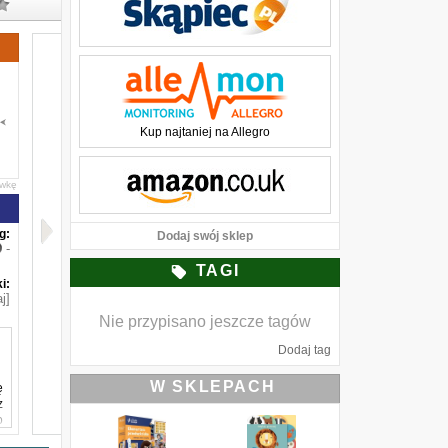
Kup najtaniej na Allegro
awkę
g:
Dodaj swój sklep
-
TAGI
i:
j]
Nie przypisano jeszcze tagów
Dodaj tag
W SKLEPACH
ę
z
o