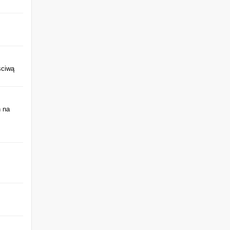
ściwą
h na