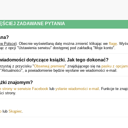
ĘŚCIEJ ZADAWANE PYTANIA
ana?
 w Polsce
).
Obecnie wyświetlaną datę można zmienić klikając we
flagę
. Wyśw
c z opcji "Ustawienia serwisu" dostępnej pod zakładką "Moje konto".
wiadomości dotyczące książki. Jak tego dokonać?
zystaj z przycisku "
Obserwuj premierę
" znajdującego się na
pasku z opcjam
"Aktualności", a powiadomienie będzie wysłane we wiadomości e-mail.
iążki znajomym?
ie strony w serwisie Facebook
lub
ysłanie wiadomości e-mail
. Funkcje te znaj
ści strony.
o
lub
Skąpiec
.