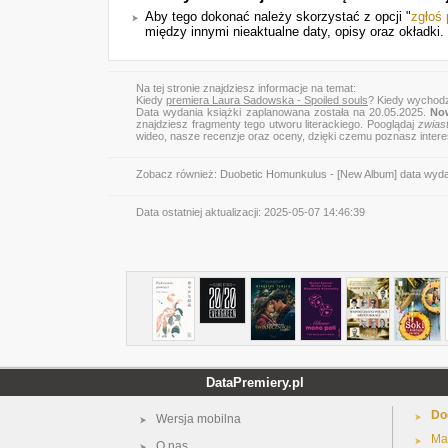
Aby tego dokonać należy skorzystać z opcji "
zgłoś
między innymi nieaktualne daty, opisy oraz okładki.
Na tej stronie znajdziesz informacje na temat:
Kiedy
premiera Laura Sadowska - Spoiled souls
? Kiedy wychodz
Data wydania książki zaplanowana została na 20.05.2025.
No
znajdziesz fragmenty tego utworu literackiego. Pooglądaj
zwias
wideo, nasze recenzje oraz oceny, dzięki czemu poznasz inter
Zobacz również:
Duobetic Homunkulus - [New Album] data wyd
Data ostatniej aktualizacji:
2025-05-07 14:46:39
DataPremiery.pl
Do
Wersja mobilna
Ma
O nas