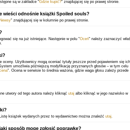
stępne są w zakładce "
Gdzie kupić?
" znajdującej się po prawej stronie.
 wieści odnośnie książki Spoiled souls?
Newsy
" znajdującej się w kolumnie po prawej stronie.
?
gować się na już istniejące. Następnie w polu "
Oceń
" należy zaznaczyć wła
m.
ki?
e oceny. Użytkownicy mogą oceniać tytuły jeszcze przed pojawieniem się ic
 System umożliwia późniejszą modyfikację przyznanych głosów – w tym celu
cena
". Ocena w serwisie to średnia ważona, gdzie waga głosu zależy przede
nne utwory od tego autora należy kliknąć
utaj
albo kliknąć w jego nazwisko w
ki?
Listę książek wydanych przez to wydawnictwo można znaleźć
utaj
.
 jaki sposób mogę zgłosić poprawkę?