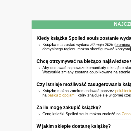
NAJCZ
Kiedy książka Spoiled souls zostanie wyd
Książka ma zostać wydana
20 maja 2025
(
premiera
domyślnego regionu można skonfigurować korzystają
Chcę otrzymywać na bieżąco najświeższe 
Aby dostawać najnowsze komunikaty o książce skor
Wszystkie zmiany zostaną opublikowane na stronie 
Czy istnieje możliwość zasugerowania ks
Książkę można zarekomendować poprzez
polubien
na
pasku z opcjami
, który znajduje się w górnej czę
Za ile mogę zakupić książkę?
Cenę książki Spoiled souls można znaleźć na
Cene
W jakim sklepie dostanę książkę?