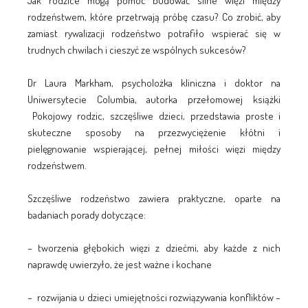
Jak rodzice mogą pomóc budować silne więzi między
rodzeństwem, które przetrwają próbę czasu? Co zrobić, aby
zamiast rywalizacji rodzeństwo potrafiło wspierać się w
trudnych chwilach i cieszyć ze wspólnych sukcesów?
Dr Laura Markham, psycholożka kliniczna i doktor na
Uniwersytecie Columbia, autorka przełomowej książki
Pokojowy rodzic, szczęśliwe dzieci, przedstawia proste i
skuteczne sposoby na przezwyciężenie kłótni i
pielęgnowanie wspierającej, pełnej miłości więzi między
rodzeństwem.
Szczęśliwe rodzeństwo zawiera praktyczne, oparte na
badaniach porady dotyczące:
– tworzenia głębokich więzi z dziećmi, aby każde z nich
naprawdę uwierzyło, że jest ważne i kochane
– rozwijania u dzieci umiejętności rozwiązywania konfliktów –