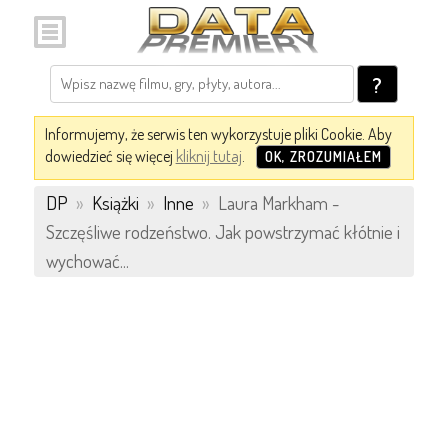
?
Informujemy, że serwis ten wykorzystuje pliki Cookie. Aby
dowiedzieć się więcej
kliknij tutaj
.
OK, ZROZUMIAŁEM
DP
»
Książki
»
Inne
»
Laura Markham -
Szczęśliwe rodzeństwo. Jak powstrzymać kłótnie i
wychować...