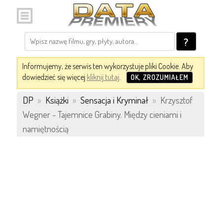
?
Informujemy, że serwis ten wykorzystuje pliki Cookie. Aby
dowiedzieć się więcej
kliknij tutaj
.
OK, ZROZUMIAŁEM
DP
»
Książki
»
Sensacja i Kryminał
»
Krzysztof
Wegner - Tajemnice Grabiny. Między cieniami i
namiętnością