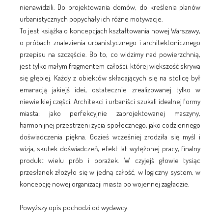
nienawidzili. Do projektowania domów, do kreślenia planów
urbanistycznych popychały ich różne motywacje.
To jest książka o koncepcjach kształtowania nowej Warszawy,
o próbach znalezienia urbanistycznego i architektonicznego
przepisu na szczęście. Bo to, co widzimy nad powierzchnią,
jest tylko małym fragmentem całości, której większość skrywa
się głębiej. Każdy z obiektów składających się na stolicę był
emanacją jakiejś idei, ostatecznie zrealizowanej tylko w
niewielkiej części. Architekci i urbaniści szukali idealnej formy
miasta: jako perfekcyjnie zaprojektowanej maszyny,
harmonijnej przestrzeni życia społecznego, jako codziennego
doświadczenia piękna. Gdzieś wcześniej zrodziła się myśl i
wizja, skutek doświadczeń, efekt lat wytężonej pracy, finalny
produkt wielu prób i porażek. W czyjejś głowie tysiąc
przesłanek złożyło się w jedną całość, w logiczny system, w
koncepcję nowej organizacji miasta po wojennej zagładzie.
Powyższy opis pochodzi od wydawcy.