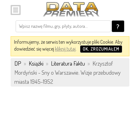
?
Informujemy, że serwis ten wykorzystuje pliki Cookie. Aby
dowiedzieć się więcej
kliknij tutaj
.
OK, ZROZUMIAŁEM
DP
»
Książki
»
Literatura Faktu
»
Krzysztof
Mordyński - Sny o Warszawie. Wizje przebudowy
miasta 1945-1952