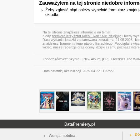
Zauważyłem na tej stronie niedobre inform
Żeby zgłosić błąd należy wypełnić formularz znajdu
okładki.
Na tej stronie znajdziesz informacje na temat:
Kiedy
premiera Krzysztof Koch - Rak? Nie, dziękuję
? Kiedy wyc
Data wydania książki zaplanowana została na 21.05.2025.
No
znajdziesz fragmenty tego utworu literackiego. Pooglądaj
zwias
wideo, nasze recenzje oraz oceny, dzięki czemu poznasz inter
Zobacz również:
Skyfire - [New Album] [EP]
|
Overkill's The Wal
Data ostatniej aktualizacji:
2025-04-22 11:32:27
DataPremiery.pl
Do
Wersja mobilna