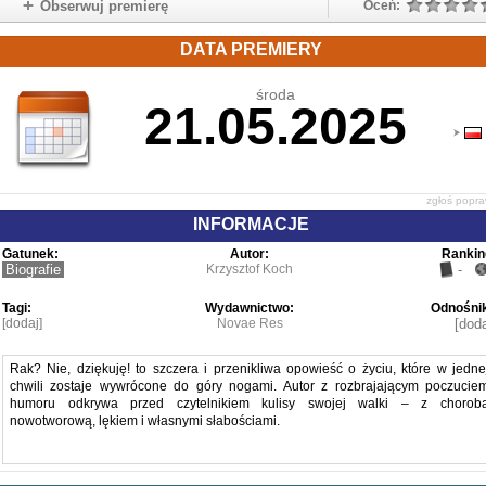
Obserwuj premierę
Oceń:
DATA PREMIERY
środa
21.05.2025
zgłoś popr
INFORMACJE
Gatunek:
Autor:
Rankin
Biografie
Krzysztof Koch
-
Tagi:
Wydawnictwo:
Odnośnik
[dodaj]
Novae Res
[doda
Rak? Nie, dziękuję! to szczera i przenikliwa opowieść o życiu, które w jedne
chwili zostaje wywrócone do góry nogami. Autor z rozbrajającym poczucie
humoru odkrywa przed czytelnikiem kulisy swojej walki – z chorob
nowotworową, lękiem i własnymi słabościami.
Ta książka to nie tylko ważny głos w dyskusji o polskiej służbie zdrowia, ale takż