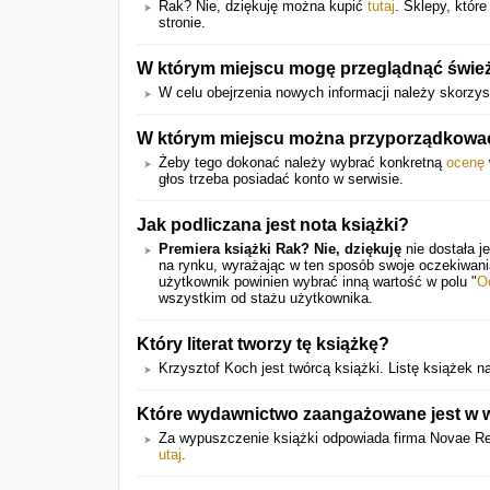
Rak? Nie, dziękuję można kupić
tutaj
. Sklepy, które
stronie.
W którym miejscu mogę przeglądnąć świe
W celu obejrzenia nowych informacji należy skorzy
W którym miejscu można przyporządkować 
Żeby tego dokonać należy wybrać konkretną
ocenę
głos trzeba posiadać konto w serwisie.
Jak podliczana jest nota książki?
Premiera książki Rak? Nie, dziękuję
nie dostała j
na rynku, wyrażając w ten sposób swoje oczekiwan
użytkownik powinien wybrać inną wartość w polu "
O
wszystkim od stażu użytkownika.
Który literat tworzy tę książkę?
Krzysztof Koch jest twórcą książki. Listę książek
Które wydawnictwo zaangażowane jest w wy
Za wypuszczenie książki odpowiada firma Novae Res. 
utaj
.