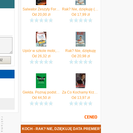
e
,
Salwator Zeszyty Formacji Duchowej Nr 41/2008 Ks Krzysztof Grzywocz Uczucia Niekochane
Rak? Nie, dziękuję (Audiobook)
Od
20,00
zł
Od
17,99
zł
ą
z
Upiór w szkole mobi,epub Krzysztof Kochański - ebook
Rak? Nie, dziękuję
Od
26,32
zł
Od
20,98
zł
dź
Giełda. Poznaj podstawy i zacznij inwestować w papiery wartościowe mobi,epub,pdf Krzysztof Kochan - ebook
Za Co Kochamy Krzysztofa Krawczyka Magdalena Pinkw
Od
44,50
zł
Od
13,97
zł
ZYSZTOF KOCH - RAK? NIE, DZIĘKUJĘ DATA PREMIERY