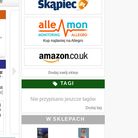
Kup najtaniej na Allegro
awkę
g:
Dodaj swój sklep
-
TAGI
i:
j]
Nie przypisano jeszcze tagów
j
Dodaj tag
m
ą
W SKLEPACH
e