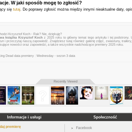
acje. W jaki sposób mogę to zgłosić?
jący się
tutaj
. Do poprawy zgłosić można między innymi nieaktualne daty, opi
hodzi Krzysztof Koch - Rak? Nie, dziękuję?
wa książka Krzysztof Koch
z 2025 roku to główny temat tego artykułu i tej podstrony.
tun
i przeczytaj naszą zapowiedź. Znajdziesz tutaj również galerię zdjęć, zwiastuny, trailery,
esujące nowości oraz zapowiedzi, a także wszystkie nadchodzące premiery 2025 roku.
king Dead data premiery
|
Wednesday - sezon 3 data
Recently Viewed
Informacje i usługi
Społeczność
daj premierę
Facebook