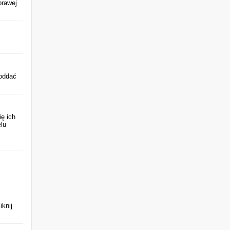
prawej
 oddać
ę ich
lu
iknij