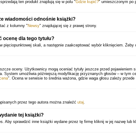
 sprzedają ten produkt znajdują się w polu "
Gdzie kupić?
" umieszczonym po 
że wiadomości odnośnie książki?
stać z kolumny "
Newsy
" znajdującej się z prawej strony.
ocenę dla tego tytułu?
w pięciopunktowej skali, a następnie zaakceptować wybór kliknięciem. Żeby
eszcze oceny. Użytkownicy mogą oceniać tytuły jeszcze przed pojawieniem si
ia. System umożliwia późniejszą modyfikację przyznanych głosów – w tym ce
cena
". Ocena w serwisie to średnia ważona, gdzie waga głosu zależy przede
 napisanych przez tego autora można znaleźć
utaj
.
danie tej książki?
Aby sprawdzić inne książki wydane przez tę firmę kliknij w jej nazwę lub kl