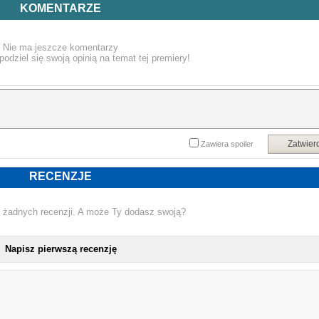
historia o ludzkiej sile, determinacji oraz przewrotności losu. Błyskotliwe refleksj
KOMENTARZE
i ironia, zabarwiona czułością, sprawiają, że relacja autora bawi, wzrusza i uczy
jak doceniać każdą chwilę życia.
Nie ma jeszcze komentarzy
podziel się swoją opinią na temat tej premiery!
Dla wszystkich, którzy zetknęli lub zetkną się z rakiem – osobiście lub za spraw
bliskich – ta książka może stać się wsparciem, pocieszeniem ora
przypomnieniem, że nadzieja jest silniejsza niż strach.
Powyższy opis pochodzi od wydawcy.
Zatwier
Zawiera spoiler
RECENZJE
 żadnych recenzji. A może Ty dodasz swoją?
Napisz pierwszą recenzję
NOWA KSIĄŻKA KR