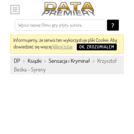
?
Informujemy, że serwis ten wykorzystuje pliki Cookie. Aby
dowiedzieć się więcej
kliknij tutaj
.
OK, ZROZUMIAŁEM
DP
»
Książki
»
Sensacja i Kryminał
»
Krzysztof
Beśka - Syreny