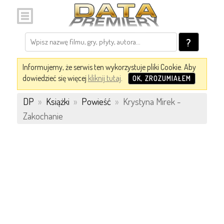
?
Informujemy, że serwis ten wykorzystuje pliki Cookie. Aby
dowiedzieć się więcej
kliknij tutaj
.
OK, ZROZUMIAŁEM
DP
»
Książki
»
Powieść
»
Krystyna Mirek -
Zakochanie