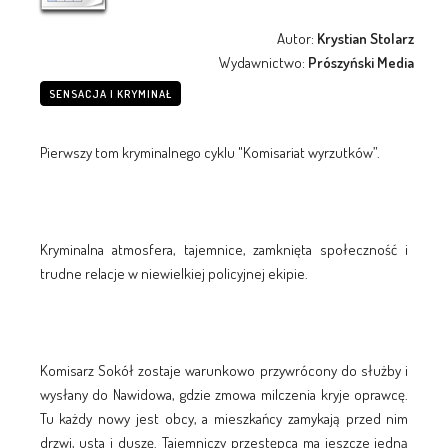
Autor:
Krystian Stolarz
Wydawnictwo:
Prószyński Media
SENSACJA I KRYMINAŁ
Pierwszy tom kryminalnego cyklu "Komisariat wyrzutków”.
Kryminalna atmosfera, tajemnice, zamknięta społeczność i
trudne relacje w niewielkiej policyjnej ekipie.
Komisarz Sokół zostaje warunkowo przywrócony do służby i
wysłany do Nawidowa, gdzie zmowa milczenia kryje oprawcę.
Tu każdy nowy jest obcy, a mieszkańcy zamykają przed nim
drzwi, usta i duszę. Tajemniczy przestępca ma jeszcze jedną