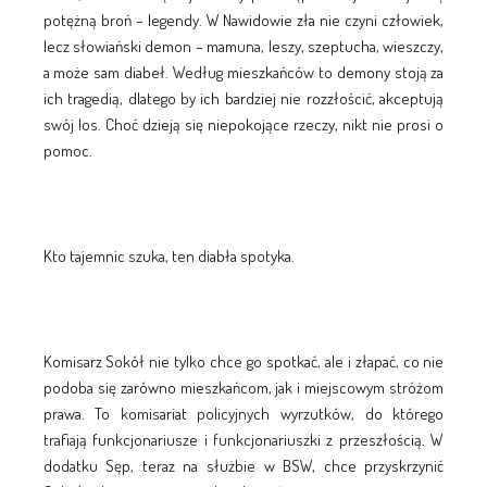
potężną broń – legendy. W Nawidowie zła nie czyni człowiek,
lecz słowiański demon – mamuna, leszy, szeptucha, wieszczy,
a może sam diabeł. Według mieszkańców to demony stoją za
ich tragedią, dlatego by ich bardziej nie rozzłościć, akceptują
swój los. Choć dzieją się niepokojące rzeczy, nikt nie prosi o
pomoc.
Kto tajemnic szuka, ten diabła spotyka.
Komisarz Sokół nie tylko chce go spotkać, ale i złapać, co nie
podoba się zarówno mieszkańcom, jak i miejscowym stróżom
prawa. To komisariat policyjnych wyrzutków, do którego
trafiają funkcjonariusze i funkcjonariuszki z przeszłością. W
dodatku Sęp, teraz na służbie w BSW, chce przyskrzynić