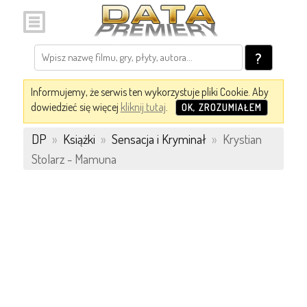
?
Informujemy, że serwis ten wykorzystuje pliki Cookie. Aby
dowiedzieć się więcej
kliknij tutaj
.
OK, ZROZUMIAŁEM
DP
»
Książki
»
Sensacja i Kryminał
»
Krystian
Stolarz - Mamuna