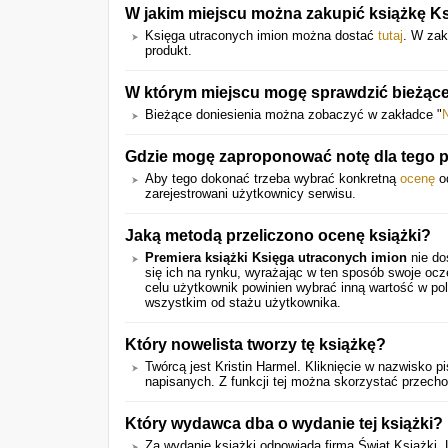
W jakim miejscu można zakupić książkę K
Księga utraconych imion można dostać
tutaj
. W zak
produkt.
W którym miejscu mogę sprawdzić bieżące
Bieżące doniesienia można zobaczyć w zakładce "
Gdzie mogę zaproponować notę dla tego 
Aby tego dokonać trzeba wybrać konkretną
ocenę
od
zarejestrowani użytkownicy serwisu.
Jaką metodą przeliczono ocenę książki?
Premiera książki Księga utraconych imion
nie do
się ich na rynku, wyrażając w ten sposób swoje oc
celu użytkownik powinien wybrać inną wartość w pol
wszystkim od stażu użytkownika.
Który nowelista tworzy tę książkę?
Twórcą jest Kristin Harmel. Kliknięcie w nazwisko
napisanych. Z funkcji tej można skorzystać przecho
Który wydawca dba o wydanie tej książki?
Za wydanie książki odpowiada firma Świat Książki.