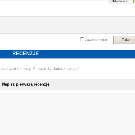
Odpowiedz
potrafią go złamać, ani nie wiedzą, skąd się wziął.
Odpowiedzi na ich pytania zna Eva – lecz czy wystarczy jej sił, aby wrócić d
starych wspomnień i pomóc w odnalezieniu osób zaginionych podczas wojny?
Powyższy opis pochodzi od wydawcy.
Zatwier
Zawiera spoiler
RECENZJE
 żadnych recenzji. A może Ty dodasz swoją?
Napisz pierwszą recenzję
NOWA KSIĄŻKA KRISTIN