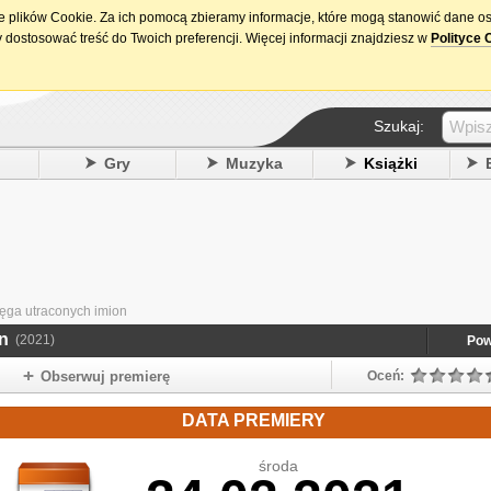
ie plików Cookie. Za ich pomocą zbieramy informacje, które mogą stanowić dane o
15. urodziny DataPremiery.pl
 dostosować treść do Twoich preferencji. Więcej informacji znajdziesz w
Polityce 
Szukaj:
y
Gry
Muzyka
Książki
ięga utraconych imion
on
(2021)
Pow
Obserwuj premierę
Oceń:
DATA PREMIERY
środa