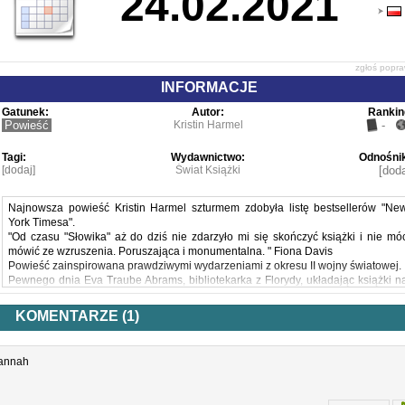
24.02.2021
zgłoś popr
INFORMACJE
Gatunek:
Autor:
Rankin
Powieść
Kristin Harmel
-
Tagi:
Wydawnictwo:
Odnośnik
[dodaj]
Świat Książki
[doda
Najnowsza powieść Kristin Harmel szturmem zdobyła listę bestsellerów "Ne
York Timesa".
"Od czasu "Słowika" aż do dziś nie zdarzyło mi się skończyć książki i nie mó
mówić ze wzruszenia. Poruszająca i monumentalna. " Fiona Davis
Powieść zainspirowana prawdziwymi wydarzeniami z okresu II wojny światowej.
Pewnego dnia Eva Traube Abrams, bibliotekarka z Florydy, układając książki n
półkach zauważa w gazecie niezwykłe zdjęcie. Zamiera... zdjęcie przedstawi
książkę, której nie widziała od 65 lat. To dzieło to "Księga utraconych imion".
KOMENTARZE (1)
Artykuł opowiada o szabrowaniu bibliotek przez nazistów w Europie podczas I
wojny światowej – co Eva doskonale pamięta – oraz poszukiwaniach, mającyc
na celu odnalezienie ludzi związanych z książką ze zdjęcia. Ów XVIII-wieczn
Hannah
tekst religijny, który ponoć zniknął z Francji w czasie wojny, to niezwykle ciekaw
przypadek. Niespodziewanie odnaleziony – został umieszczony w główne
berlińskiej bibliotece. Zawiera pewien szyfr, lecz choć naukowcy łamią głowy, ni