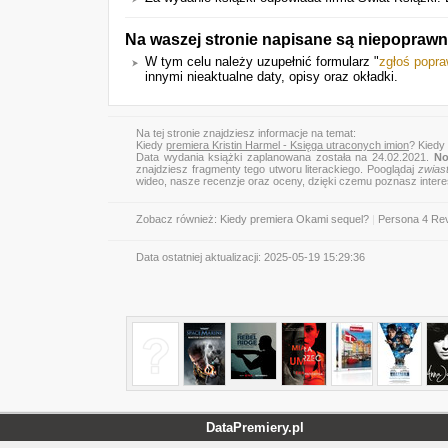
Na waszej stronie napisane są niepoprawn
W tym celu należy uzupełnić formularz "
zgłoś popr
innymi nieaktualne daty, opisy oraz okładki.
Na tej stronie znajdziesz informacje na temat:
Kiedy
premiera Kristin Harmel - Księga utraconych imion
? Kiedy
Data wydania książki zaplanowana została na 24.02.2021.
No
znajdziesz fragmenty tego utworu literackiego. Pooglądaj
zwias
wideo, nasze recenzje oraz oceny, dzięki czemu poznasz inter
Zobacz również:
Kiedy premiera Okami sequel?
|
Persona 4 Rev
Data ostatniej aktualizacji:
2025-05-19 15:29:36
DataPremiery.pl