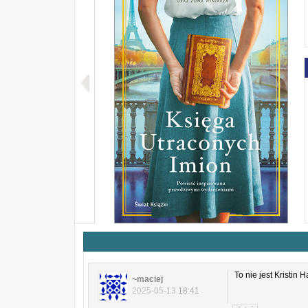
To nie jest Kristin 
~maciej
2025-05-13
18:41