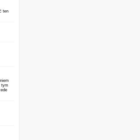
ć ten
eniem
w tym
zede