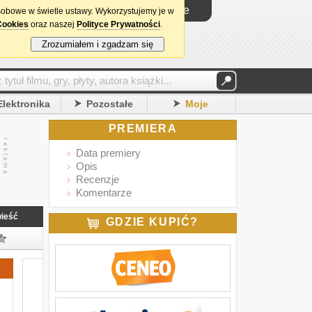
Logowanie
sobowe w świetle ustawy. Wykorzystujemy je w
Cookies
oraz naszej
Polityce Prywatności
.
Zrozumiałem i zgadzam się
Elektronika
Pozostałe
Moje
PREMIERA
Data premiery
Opis
Recenzje
Komentarze
ieść
GDZIE KUPIĆ?