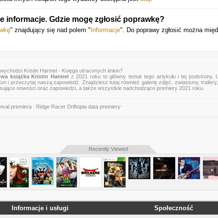
e informacje. Gdzie mogę zgłosić poprawkę?
awkę
" znajdujący się nad polem "
Informacje
". Do poprawy zgłosić można mię
 wychodzi Kristin Harmel - Księga utraconych imion?
wa książka Kristin Harmel
z 2021 roku to główny temat tego artykułu i tej podstrony. 
tun
i przeczytaj naszą zapowiedź. Znajdziesz tutaj również galerię zdjęć, zwiastuny, trailery,
esujące nowości oraz zapowiedzi, a także wszystkie nadchodzące premiery 2021 roku.
ival premiera
|
Ridge Racer Driftopia data premiery
Recently Viewed
Informacje i usługi
Społeczność