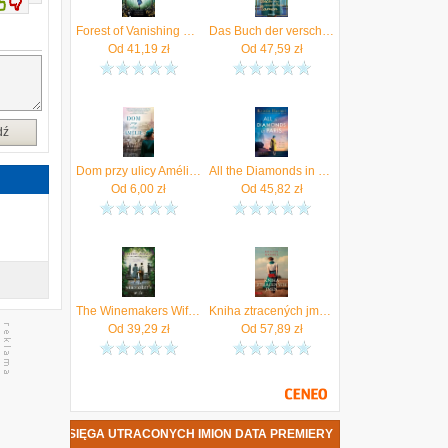
o
Forest of Vanishing Stars
Das Buch der verschollenen Namen
Od
41,19
zł
Od
47,59
zł
dź
Dom przy ulicy Amélie (wydanie pocketowe) Świat Książki
All the Diamonds in Paris
Od
6,00
zł
Od
45,82
zł
The Winemakers Wife: An internationally bestsellin
Kniha ztracených jmen Kristin Harmel
Od
39,29
zł
Od
57,89
zł
 HARMEL - KSIĘGA UTRACONYCH IMION DATA PREMIERY