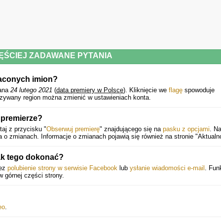
ĘŚCIEJ ZADAWANE PYTANIA
raconych imion?
ana
24 lutego 2021
(
data premiery w Polsce
).
Kliknięcie we
flagę
spowoduje
azywany region można zmienić w ustawieniach konta.
 premierze?
aj z przycisku "
Obserwuj premierę
" znajdującego się na
pasku z opcjami
. N
o zmianach. Informacje o zmianach pojawią się również na stronie "Aktualno
ak tego dokonać?
zez
polubienie strony w serwisie Facebook
lub
ysłanie wiadomości e-mail
. Fun
 w górnej części strony.
eo
.