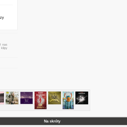
dzy
U nas
 klipy
Na skróty