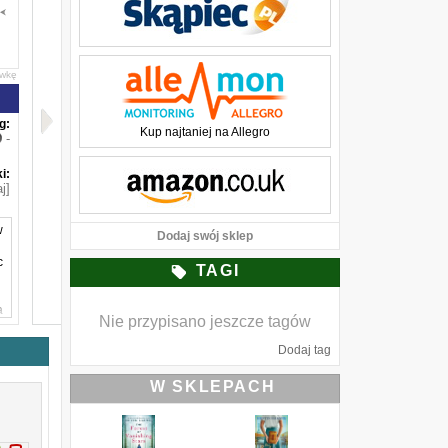
awkę
g:
Kup najtaniej na Allegro
-
i:
j]
w
Dodaj swój sklep
c
TAGI
a
Nie przypisano jeszcze tagów
a
Dodaj tag
I
h
W SKLEPACH
y
y
j
e