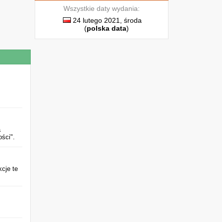
Wszystkie daty wydania:
24 lutego 2021, środa
(
polska data
)
a
ści".
kcje te