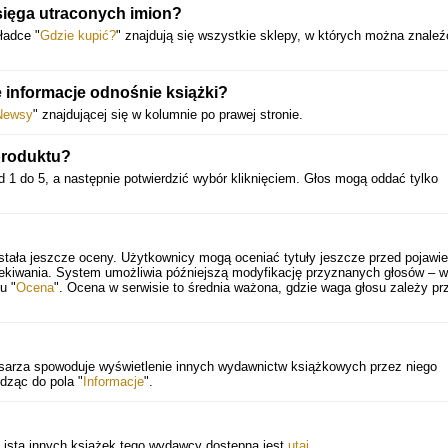
sięga utraconych imion?
ładce "
Gdzie kupić?
" znajdują się wszystkie sklepy, w których można znaleź
 informacje odnośnie książki?
Newsy
" znajdującej się w kolumnie po prawej stronie.
produktu?
 1 do 5, a następnie potwierdzić wybór kliknięciem. Głos mogą oddać tylko
stała jeszcze oceny. Użytkownicy mogą oceniać tytuły jeszcze przed pojawi
zekiwania. System umożliwia późniejszą modyfikację przyznanych głosów – 
u "
Ocena
". Ocena w serwisie to średnia ważona, gdzie waga głosu zależy pr
 pisarza spowoduje wyświetlenie innych wydawnictw książkowych przez niego
dząc do pola "
Informacje
".
 Lista innych książek tego wydawcy dostępna jest
utaj
.