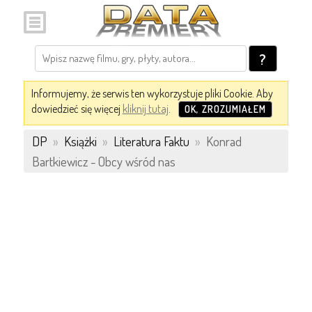
?
Informujemy, że serwis ten wykorzystuje pliki Cookie. Aby
dowiedzieć się więcej
kliknij tutaj
.
OK, ZROZUMIAŁEM
DP
»
Książki
»
Literatura Faktu
»
Konrad
Bartkiewicz - Obcy wśród nas