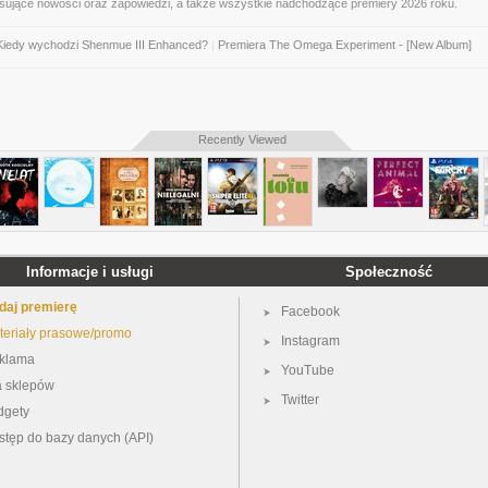
esujące nowości oraz zapowiedzi, a także wszystkie nadchodzące premiery 2026 roku.
Kiedy wychodzi Shenmue III Enhanced?
|
Premiera The Omega Experiment - [New Album]
Recently Viewed
Informacje i usługi
Społeczność
daj premierę
Facebook
teriały prasowe/promo
Instagram
klama
YouTube
a sklepów
Twitter
dgety
stęp do bazy danych (API)