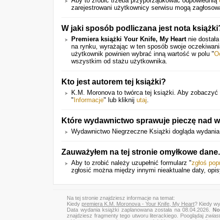
Aby to zrobić trzeba przyporządkować odpowiednią
zarejestrowani użytkownicy serwisu mogą zagłosow
W jaki sposób podliczana jest nota książki
Premiera książki Your Knife, My Heart
nie dostała
na rynku, wyrażając w ten sposób swoje oczekiwan
użytkownik powinien wybrać inną wartość w polu "
O
wszystkim od stażu użytkownika.
Kto jest autorem tej książki?
K.M. Moronova to twórca tej książki. Aby zobaczyć l
"
Informacje
" lub kliknij
utaj
.
Które wydawnictwo sprawuje pieczę nad wy
Wydawnictwo Niegrzeczne Książki dogląda wydania
Zauważyłem na tej stronie omyłkowe dane
Aby to zrobić należy uzupełnić formularz "
zgłoś pop
zgłosić można między innymi nieaktualne daty, opis
Na tej stronie znajdziesz informacje na temat:
Kiedy
premiera K.M. Moronova - Your Knife, My Heart
? Kiedy wy
Data wydania książki zaplanowana została na 08.04.2026.
No
znajdziesz fragmenty tego utworu literackiego. Pooglądaj
zwias