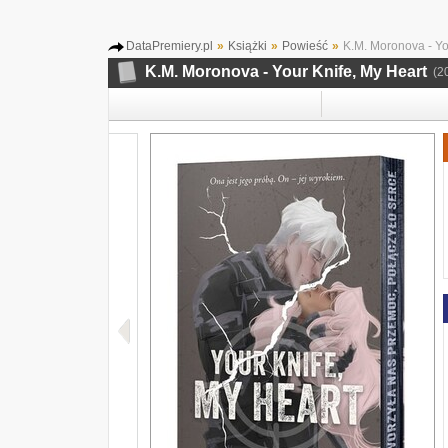
DataPremiery.pl
»
Książki
»
Powieść
»
K.M. Moronova - Yo
K.M. Moronova - Your Knife, My Heart
(2