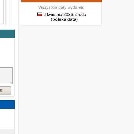
Wszystkie daty wydania:
8 kwietnia 2026, środa
(
polska data
)
t
.
ą
ą
n
o
c
,
dź