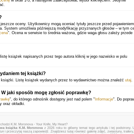
ocenę
w skali 1-5, a następnie zaakceptować wybór kliknięciem. Jedynie
ać.
?
 jeszcze oceny. Użytkownicy mogą oceniać tytuły jeszcze przed pojawieniem 
ia. System umożliwia późniejszą modyfikację przyznanych głosów – w tym ce
cena
". Ocena w serwisie to średnia ważona, gdzie waga głosu zależy przede
istę książek napisanych przez tego autora kliknij w jego nazwisko w polu
daniem tej książki?
 książki. Listę książek wydanych przez to wydawnictwo można znaleźć
utaj
.
. W jaki sposób mogę zgłosić poprawkę?
rawkę
", do którego odnośnik dostępny jest nad polem "
Informacje
". Do popra
y oraz okładki.
chodzi K.M. Moronova - Your Knife, My Heart?
wa książka K.M. Moronova
z 2026 roku to główny temat tego artykułu i tej podstrony.
tun
i przeczytaj naszą zapowiedź. Znajdziesz tutaj również galerię zdjęć, zwiastuny, trailery,