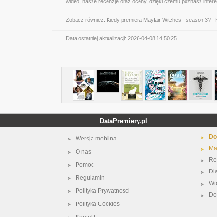
wideo, nasze recenzje oraz oceny, dzięki czemu poznasz inter
Zobacz również:
Kiedy premiera Mayfair Witches - season 3?
|
Data ostatniej aktualizacji:
2026-04-08 14:50:25
DataPremiery.pl
Do
Wersja mobilna
Ma
O nas
Re
Pomoc
Dl
Regulamin
Wi
Polityka Prywatności
Do
Polityka Cookies