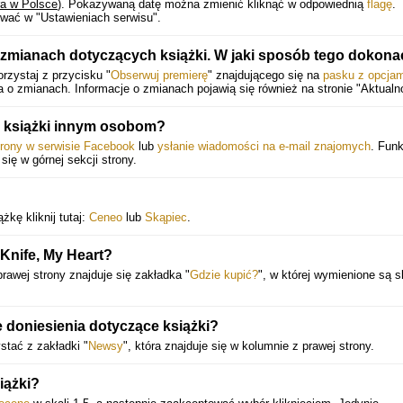
ra w Polsce
).
Pokazywaną datę można zmienić kliknąć w odpowiednią
flagę
.
wać w "Ustawieniach serwisu".
 zmianach dotyczących książki. W jaki sposób tego dokona
zystaj z przycisku "
Obserwuj premierę
" znajdującego się na
pasku z opcjam
o zmianach. Informacje o zmianach pojawią się również na stronie "Aktualno
a książki innym osobom?
trony w serwisie Facebook
lub
ysłanie wiadomości na e-mail znajomych
. Funk
 się w górnej sekcji strony.
kę kliknij tutaj:
Ceneo
lub
Skąpiec
.
Knife, My Heart?
prawej strony znajduje się zakładka "
Gdzie kupić?
", w której wymienione są s
 doniesienia dotyczące książki?
stać z zakładki "
Newsy
", która znajduje się w kolumnie z prawej strony.
iążki?