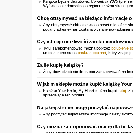
Książka będzie debiutować
8 kwietnia 2026
(
premie
Wyświetlanie domyślnego regionu można skonfiguro
Chcę otrzymywać na bieżąco informacje o
Aby otrzymywać aktualne wiadomości o książce skor
podany adres e-mail zostaną wysłane powiadomienia 
Czy istnieje możliwość zarekomendowani
Tytuł zarekomendować można poprzez
polubienie s
umieszczone są na
pasku z opcjami
, który znajduje
Za ile kupię książkę?
Żeby dowiedzieć się ile trzeba zarezerwować na książ
W jakim sklepie można kupić książkę Your 
Książkę Your Knife, My Heart można kupić
tutaj
. Z 
sprzedające ten produkt.
Na jakiej stronie mogę poczytać najnowsze
Aby poczytać najświeższe informacje należy skorzy
Czy można zaproponować ocenę dla tej ks