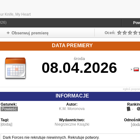
ur Knife, My Heart
026)
Pow
Obserwuj premierę
Oceń:
DATA PREMIERY
środa
08.04.2026
zgłoś popr
INFORMACJE
Gatunek:
Autor:
Rankin
Powieść
K.M. Moronova
-
Tagi:
Wydawnictwo:
Odnośnik
[dodaj]
Niegrzeczne Książki
[doda
Dark Forces nie rekrutuje niewinnych. Rekrutuje potwory.