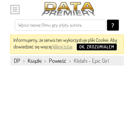
?
Informujemy, że serwis ten wykorzystuje pliki Cookie. Aby
dowiedzieć się więcej
kliknij tutaj
.
OK, ZROZUMIAŁEM
DP
»
Książki
»
Powieść
»
Klidahi - Epic Girl