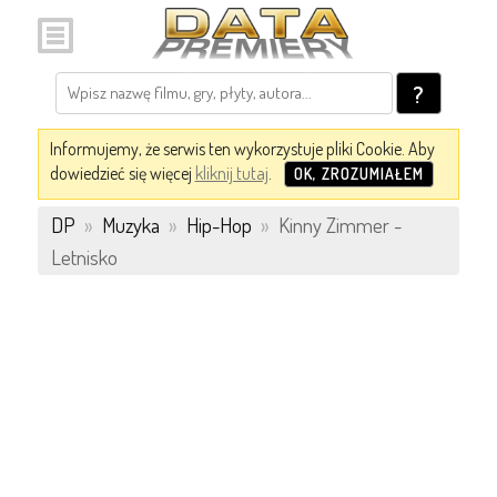
?
Informujemy, że serwis ten wykorzystuje pliki Cookie. Aby
dowiedzieć się więcej
kliknij tutaj
.
OK, ZROZUMIAŁEM
DP
»
Muzyka
»
Hip-Hop
»
Kinny Zimmer -
Letnisko