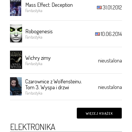
Mass Effect: Deception
31.01.2012
Fantastyka
Robogenesis
10.06.2014
Fantastyka
Wichry zimy
nieustalona
Fantastyka
Czarownice z Wolfensteinu.
nieustalona
Tom 3. Wyspa i drzwi
Fantastyka
WIĘCEJ KSIĄŻEK
ELEKTRONIKA