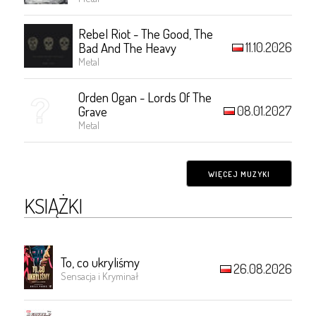
Rebel Riot - The Good, The
11.10.2026
Bad And The Heavy
Metal
Orden Ogan - Lords Of The
08.01.2027
Grave
Metal
WIĘCEJ MUZYKI
KSIĄŻKI
To, co ukryliśmy
26.08.2026
Sensacja i Kryminał