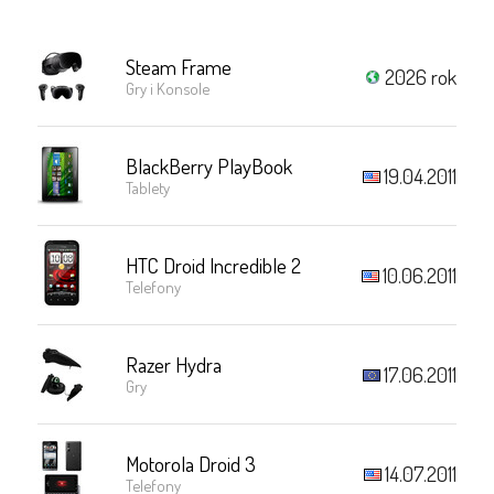
Steam Frame
2026 rok
Gry i Konsole
BlackBerry PlayBook
19.04.2011
Tablety
HTC Droid Incredible 2
10.06.2011
Telefony
Razer Hydra
17.06.2011
Gry
Motorola Droid 3
14.07.2011
Telefony