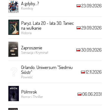
A gdyby...?
23.09.2026
Komiksy
Paryż. Lata 20 - lata 30. Taniec
29.09.2026
na wulkanie
Historia
Zaproszenie
30.09.2026
Sensacja i Kryminał
Orlando. Uniwersum "Siedmiu
12.11.2026
Sióstr"
Powieść
Półmrok
06.06.2031
Horror i Thriller