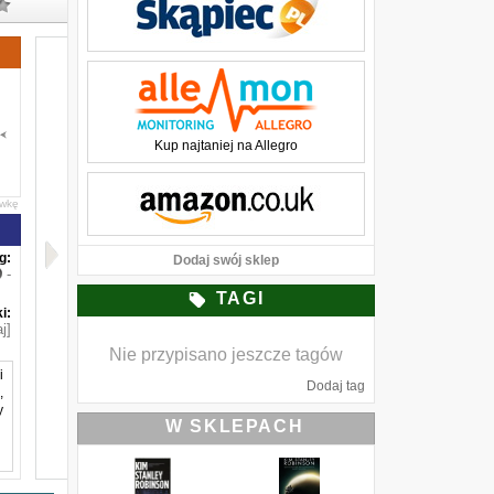
Kup najtaniej na Allegro
awkę
g:
Dodaj swój sklep
-
TAGI
i:
j]
Nie przypisano jeszcze tagów
i
Dodaj tag
,
y
W SKLEPACH
a