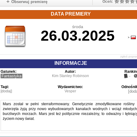
Obserwuj premierę
Oceń:
DATA PREMIERY
środa
26.03.2025
zgłoś popr
INFORMACJE
Gatunek:
Autor:
Rankin
Fantastyka
Kim Stanley Robinson
-
Tagi:
Wydawnictwo:
Odnośnik
[dodaj]
Vesper
[doda
Mars został w pełni sterraformowany. Genetycznie zmodyfikowane rośliny 
zwierzęta żyją przy nowo wybudowanych kanałach wodnych i wciąż młodych
burzliwych morzach. Mars jest też politycznie niezależny, to odważny i tętniąc
życiem nowy świat.
Większość spośród Pierwszej Setki już nie żyje. Ci, którzy pozostali, są dl