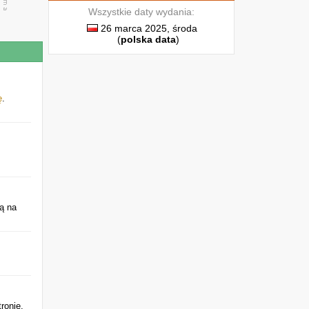
Wszystkie daty wydania:
26 marca 2025, środa
(
polska data
)
ę
.
ą na
ronie.