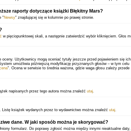
eższe raporty dotyczące książki Błękitny Mars?
e "
Newsy
" znajdującej się w kolumnie po prawej stronie.
?
ć
w pięciopunktowej skali, a następnie zatwierdzić wybór kliknięciem. Głos 
e oceny. Użytkownicy mogą oceniać tytuły jeszcze przed pojawieniem się ich
 System umożliwia późniejszą modyfikację przyznanych głosów – w tym celu
cena
". Ocena w serwisie to średnia ważona, gdzie waga głosu zależy przede
siążek napisanych przez tego autora można znaleźć
utaj
.
. Listę książek wydanych przez to wydawnictwo można znaleźć
utaj
.
dziwe dane. W jaki sposób można je skorygować?
łniony formularz. Do poprawy zgłosić można między innymi nieaktualne daty,