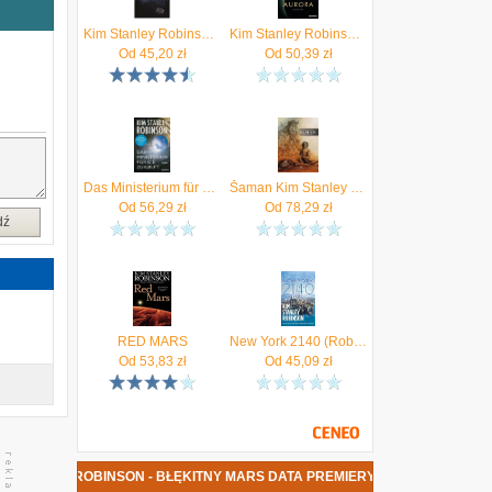
Kim Stanley Robinson - Aurora
Kim Stanley Robinson,Jakob Schmidt - Aurora
Od
45,20
zł
Od
50,39
zł
,
a
a
z
Das Ministerium für die Zukunft Kim Stanley Robinson
Šaman Kim Stanley Robinson
Od
56,29
zł
Od
78,29
zł
dź
RED MARS
New York 2140 (Robinson Kim Stanley)(Paperback)
Od
53,83
zł
Od
45,09
zł
 STANLEY ROBINSON - BŁĘKITNY MARS DATA PREMIERY