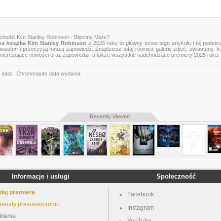
chodzi Kim Stanley Robinson - Błękitny Mars?
a książka Kim Stanley Robinson
z 2025 roku to główny temat tego artykułu i tej podstr
wiastun
i przeczytaj naszą zapowiedź. Znajdziesz tutaj również galerię zdjęć, zwiastuny, tra
 interesujące nowości oraz zapowiedzi, a także wszystkie nadchodzące premiery 2025 roku.
 data
|
Chrononauts data wydania
Recently Viewed
Informacje i usługi
Społeczność
daj premierę
Facebook
teriały prasowe/promo
Instagram
klama