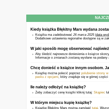
NAJCZ
Kiedy książka Błękitny Mars wydana zosta
Książka ma zadebiutować
26 marca 2025
(
data wyd
Dodatkowe ustawienia regionalne dostępne są w zak
W jaki sposób mogę obserwować najświeżs
Aby śledzić najnowsze doniesienia o książce skorzy
Informacje o zmianach zostaną wysłane na podany a
Chcę donieść o książce innym osobom. Ja
Książkę można polecić poprzez
polubienie strony 
pasku z opcjami
, który znajduje się w górnej części 
Ile należy odłożyć na książkę?
Żeby zobaczyć cenę książki kliknij tutaj:
Skąpiec
l
W którym miejscu kupię książkę?
Książkę Błękitny Mars można zamówić
tutaj
. Wszys