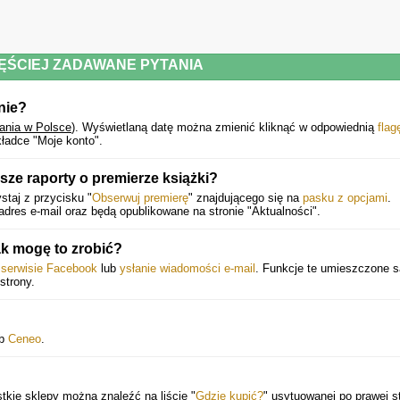
ĘŚCIEJ ZADAWANE PYTANIA
nie?
ania w Polsce
).
Wyświetlaną datę można zmienić kliknąć w odpowiednią
flag
ładce "Moje konto".
ze raporty o premierze książki?
staj z przycisku "
Obserwuj premierę
" znajdującego się na
pasku z opcjami
.
dres e-mail oraz będą opublikowane na stronie "Aktualności".
k mogę to zrobić?
w serwisie Facebook
lub
ysłanie wiadomości e-mail
. Funkcje te umieszczone s
strony.
ub
Ceneo
.
tkie sklepy można znaleźć na liście "
Gdzie kupić?
" usytuowanej po prawej st