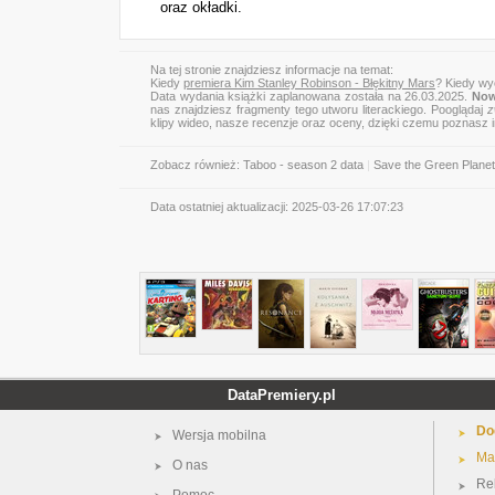
oraz okładki.
Na tej stronie znajdziesz informacje na temat:
Kiedy
premiera Kim Stanley Robinson - Błękitny Mars
? Kiedy wy
Data wydania książki zaplanowana została na 26.03.2025.
Now
nas znajdziesz fragmenty tego utworu literackiego. Pooglądaj
z
klipy wideo, nasze recenzje oraz oceny, dzięki czemu poznasz
Zobacz również:
Taboo - season 2 data
|
Save the Green Planet
Data ostatniej aktualizacji:
2025-03-26 17:07:23
DataPremiery.pl
Do
Wersja mobilna
Ma
O nas
Re