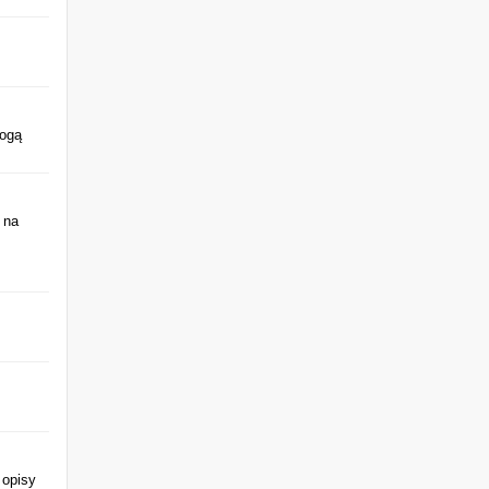
mogą
 na
 opisy