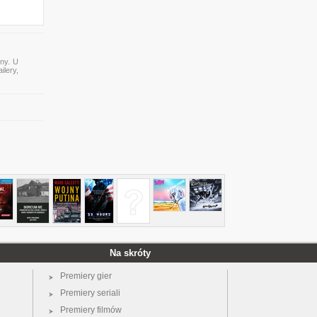
ony. U
ilery,
Na skróty
Premiery gier
Premiery seriali
Premiery filmów