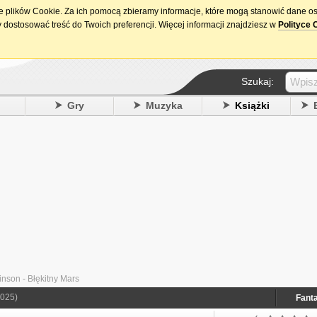
ie plików Cookie. Za ich pomocą zbieramy informacje, które mogą stanowić dane o
15. urodziny DataPremiery.pl
 dostosować treść do Twoich preferencji. Więcej informacji znajdziesz w
Polityce 
Szukaj:
y
Gry
Muzyka
Książki
nson - Błękitny Mars
2025)
Fant