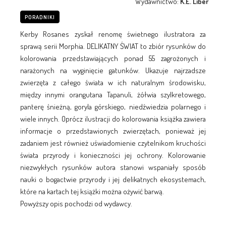
Wydawnictwo:
K.E. Liber
PORADNIKI
Kerby Rosanes zyskał renomę świetnego ilustratora za
sprawą serii Morphia. DELIKATNY ŚWIAT to zbiór rysunków do
kolorowania przedstawiających ponad 55 zagrożonych i
narażonych na wyginięcie gatunków. Ukazuje najrzadsze
zwierzęta z całego świata w ich naturalnym środowisku,
między innymi orangutana Tapanuli, żółwia szylkretowego,
panterę śnieżną, goryla górskiego, niedźwiedzia polarnego i
wiele innych. Oprócz ilustracji do kolorowania książka zawiera
informacje o przedstawionych zwierzętach, ponieważ jej
zadaniem jest również uświadomienie czytelnikom kruchości
świata przyrody i konieczności jej ochrony. Kolorowanie
niezwykłych rysunków autora stanowi wspaniały sposób
nauki o bogactwie przyrody i jej delikatnych ekosystemach,
które na kartach tej książki można ożywić barwą.
Powyższy opis pochodzi od wydawcy.