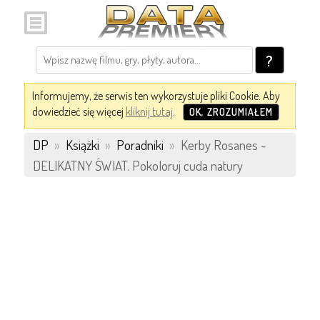
?
Informujemy, że serwis ten wykorzystuje pliki Cookie. Aby
dowiedzieć się więcej
kliknij tutaj
.
OK, ZROZUMIAŁEM
DP
»
Książki
»
Poradniki
»
Kerby Rosanes -
DELIKATNY ŚWIAT. Pokoloruj cuda natury