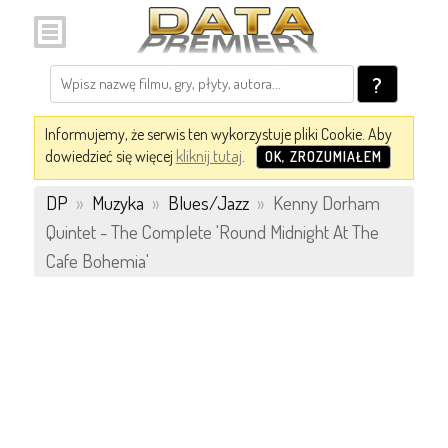
?
Informujemy, że serwis ten wykorzystuje pliki Cookie. Aby
dowiedzieć się więcej
kliknij tutaj
.
OK, ZROZUMIAŁEM
DP
»
Muzyka
»
Blues/Jazz
»
Kenny Dorham
Quintet - The Complete 'Round Midnight At The
Cafe Bohemia'