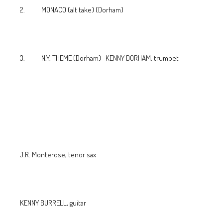
2. MONACO (alt take) (Dorham)
3. N.Y. THEME (Dorham) KENNY DORHAM, trumpet
J.R. Monterose, tenor sax
KENNY BURRELL, guitar