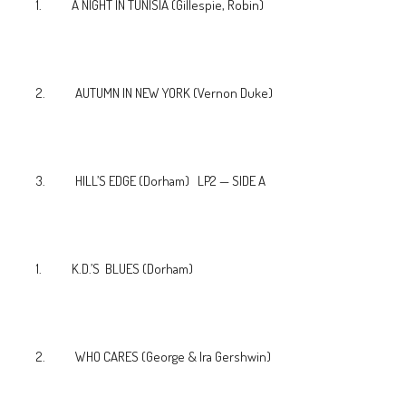
1. A NIGHT IN TUNISIA (Gillespie, Robin)
2. AUTUMN IN NEW YORK (Vernon Duke)
3. HILL’S EDGE (Dorham) LP2 — SIDE A
1. K.D.’S BLUES (Dorham)
2. WHO CARES (George & Ira Gershwin)