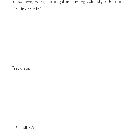
luksusowej wersji (Stoughton Printing „Old Style” Gatefold
Tip-On Jackets).
Tracklista:
LP1 — SIDE A