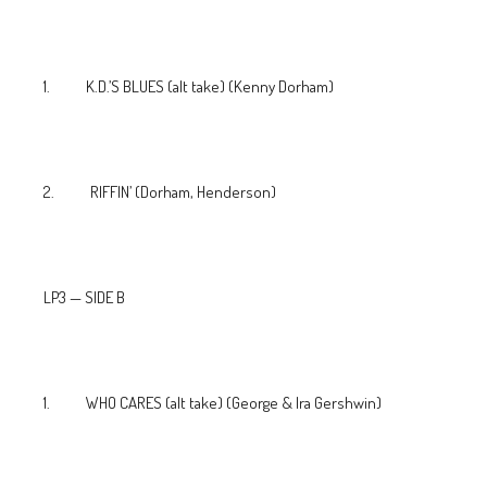
1. K.D.’S BLUES (alt take) (Kenny Dorham)
2. RIFFIN’ (Dorham, Henderson)
LP3 — SIDE B
1. WHO CARES (alt take) (George & Ira Gershwin)