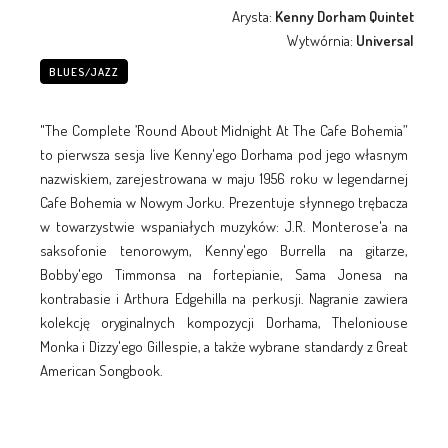
Arysta:
Kenny Dorham Quintet
Wytwórnia:
Universal
BLUES/JAZZ
"The Complete ’Round About Midnight At The Cafe Bohemia”
to pierwsza sesja live Kenny'ego Dorhama pod jego własnym
nazwiskiem, zarejestrowana w maju 1956 roku w legendarnej
Cafe Bohemia w Nowym Jorku. Prezentuje słynnego trębacza
w towarzystwie wspaniałych muzyków: J.R. Monterose'a na
saksofonie tenorowym, Kenny'ego Burrella na gitarze,
Bobby'ego Timmonsa na fortepianie, Sama Jonesa na
kontrabasie i Arthura Edgehilla na perkusji. Nagranie zawiera
kolekcję oryginalnych kompozycji Dorhama, Theloniouse
Monka i Dizzy'ego Gillespie, a także wybrane standardy z Great
American Songbook.