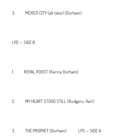
3. MEXICO CITY (alt take) (Dorham)
LP2 — SIDE B
1. ROYAL ROOST (Kenny Dorham)
2. MY HEART STOOD STILL (Rodgers, Hart)
3. THE PROPHET (Dorham) LP3 — SIDE A