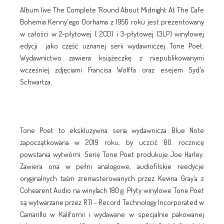
Album live The Complete ’Round About Midnight At The Cafe
Bohemia Kenny'ego Dorhama z 1956 roku jest prezentowany
w całości w 2-płytowej ( 2CD) i 3-płytowej (3LP) winylowej
edycji jako część uznanej serii wydawniczej Tone Poet.
Wydawnictwo zawiera książeczkę z niepublikowanymi
wcześniej zdjęciami Francisa Wolffa oraz esejem Syd'a
Schwartza.
Tone Poet to ekskluzywna seria wydawnicza Blue Note
zapoczątkowana w 2019 roku, by uczcić 80. rocznicę
powstania wytwórni. Serię Tone Poet produkuje Joe Harley.
Zawiera ona w pełni analogowe, audiofilskie reedycje
oryginalnych taśm zremasterowanych przez Kevina Gray’a z
Cohearent Audio na winylach 180 g. Płyty winylowe Tone Poet
są wytwarzane przez RTI - Record Technology Incorporated w
Camarillo w Kalifornii i wydawane w specjalnie pakowanej