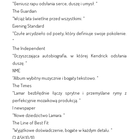
"Geniusz rapu odsłania serce, duszę i umysł. "
The Guardian
"Wciąż lata świetlne przed wszystkimi. "
Evening Standard
"Czułe arcydzieło od poety, który definiuje swoje pokolenie.
"
The Independent
"Oczyszczająca autobiografia, w której Kendrick odsłania
duszę. "
NME
"Album wybitny muzycznie i bogaty tekstowo. "
The Times
"Lamar bezbłędnie łączy sprytne i przemyślane rymy z
perfekcyjnie mozaikową produkcją. "
I newspaper
"Nowe dziedzictwo Lamara. "
The Line of Best Fit
"Wyjątkowe doświadczenie, bogate w każdym detalu. "
CLASH 10/10