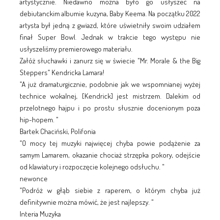
artystycznie. Niedawno można było go usłyszeć na
debiutanckim albumie kuzyna, Baby Keema. Na początku 2022
artysta był jedną z gwiazd, które uświetniły swoim udziałem
finał Super Bowl. Jednak w trakcie tego występu nie
usłyszeliśmy premierowego materiału.
Załóż słuchawki i zanurz się w świecie "Mr. Morale & the Big
Steppers" Kendricka Lamara!
"A już dramaturgicznie, podobnie jak we wspomnianej wyżej
technice wokalnej, [Kendrick] jest mistrzem. Dalekim od
przelotnego hajpu i po prostu słusznie docenionym poza
hip-hopem. "
Bartek Chaciński, Polifonia
"O mocy tej muzyki najwięcej chyba powie podążenie za
samym Lamarem, okazanie chociaż strzępka pokory, odejście
od klawiatury i rozpoczęcie kolejnego odsłuchu. "
newonce
"Podróż w głąb siebie z raperem, o którym chyba już
definitywnie można mówić, że jest najlepszy. "
Interia Muzyka