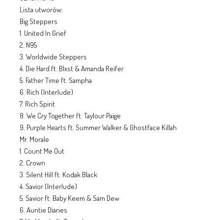
Lista utworów:
Big Steppers
1. United In Grief
2. N95
3. Worldwide Steppers
4. Die Hard ft. Blxst & Amanda Reifer
5. Father Time ft. Sampha
6. Rich (Interlude)
7. Rich Spirit
8. We Cry Together ft. Taylour Paige
9. Purple Hearts ft. Summer Walker & Ghostface Killah
Mr. Morale
1. Count Me Out
2. Crown
3. Silent Hill ft. Kodak Black
4. Savior (Interlude)
5. Savior ft. Baby Keem & Sam Dew
6. Auntie Diaries