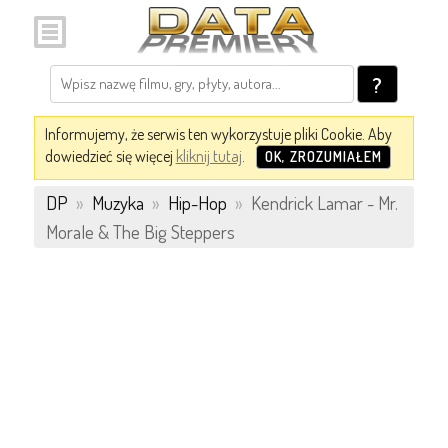
?
Informujemy, że serwis ten wykorzystuje pliki Cookie. Aby
dowiedzieć się więcej
kliknij tutaj
.
OK, ZROZUMIAŁEM
DP
»
Muzyka
»
Hip-Hop
»
Kendrick Lamar - Mr.
Morale & The Big Steppers