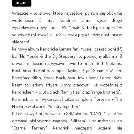
HIP-HOP
Wreszcie – to słowo, które najczęściej pojawia się obok tej
wiadomości. 13 maja Kendrick Lamar wydał długo
wyczekiwany, nowy album. "Mr. Morale & the Big Steppers" w
serwisach cyfrowych a już 3 czerwca płyta będzie dostępna w
sklepach!
Na nowy album Kendricka Lamara fani musieli czekać ponad 5
lat. "Mr. Morale & the Big Steppers" to podwójny album z 18
utworami. Goście na wydawnictwie to m. in. Beth Gibbons,
Blxst, Amanda Reifer, Sampha, Taylour Paige, Summer Walker,
Ghostface Killah, Kodak Black, Sam Dew i Tanna Leone. Baby
Keem to jedyny artysta, który pracował już wcześniej z
Kendrickiem – w utworach "family ties" oraz "range brothers".
Kendrick Lamar wykorzystał także sample z Florence + The
Machine w utworze "We Cry Together".
Od czasu wydania w kwietniu 2017 albumu "DAMN. " (za który
otrzymał historyczną nagrodę Pulitzera) i soundtracku do
"Czarnej Pantery", Kendrick nieczęsto udzielał się