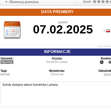
Obserwuj premierę
Oceń:
DATA PREMIERY
piątek
07.02.2025
zgłoś popr
INFORMACJE
Gatunek:
Arysta:
Rankin
Hip-Hop
Kendrick Lamar
-
Tagi:
Wytwórnia:
Odnośnik
[dodaj]
Universal
[doda
Szósty studyjny album Kendricka Lamara.
Tracklista: