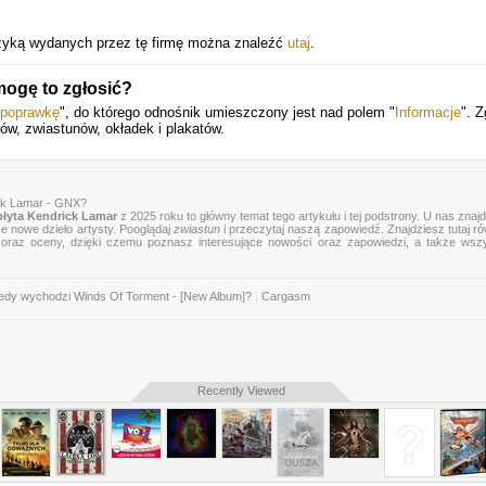
muzyką wydanych przez tę firmę można znaleźć
utaj
.
mogę to zgłosić?
 poprawkę
", do którego odnośnik umieszczony jest nad polem "
Informacje
". 
ów, zwiastunów, okładek i plakatów.
ck Lamar - GNX?
łyta Kendrick Lamar
z 2025 roku to główny temat tego artykułu i tej podstrony. U nas znaj
ce nowe dzieło artysty. Pooglądaj
zwiastun
i przeczytaj naszą zapowiedź. Znajdziesz tutaj r
zje oraz oceny, dzięki czemu poznasz interesujące nowości oraz zapowiedzi, a także wsz
edy wychodzi Winds Of Torment - [New Album]?
|
Cargasm
Recently Viewed