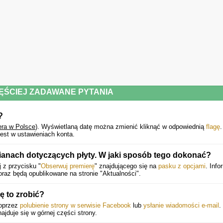
gloria
ĘŚCIEJ ZADAWANE PYTANIA
?
era w Polsce
).
Wyświetlaną datę można zmienić kliknąć w odpowiednią
flagę
.
est w ustawieniach konta.
ianach dotyczących płyty. W jaki sposób tego dokonać?
 z przycisku "
Obserwuj premierę
" znajdującego się na
pasku z opcjami
. Info
raz będą opublikowane na stronie "Aktualności".
ę to zrobić?
oprzez
polubienie strony w serwisie Facebook
lub
ysłanie wiadomości e-mail
.
najduje się w górnej części strony.