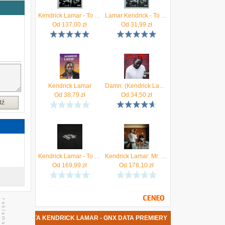
Kendrick Lamar - To Pimp A Butterfly (Winyl)
Lamar Kendrick - To Pimp A Butterfly (CD)
Od
137,00
zł
Od
31,99
zł
Kendrick Lamar
Damn. (Kendrick Lamar) (CD)
Od
38,79
zł
Od
34,50
zł
dź
Kendrick Lamar - To Pimp A Buttefrly (10th Anniversary) (2xWinyl)
Kendrick Lamar: Mr. Morale & The Big Steppers [2xWinyl]
Od
169,99
zł
Od
178,10
zł
NOWA PŁYTA KENDRICK LAMAR - GNX DATA PREMIERY