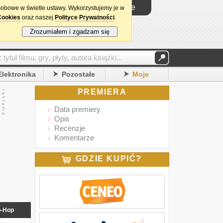
Logowanie
sobowe w świetle ustawy. Wykorzystujemy je w
Cookies
oraz naszej
Polityce Prywatności
.
Zrozumiałem i zgadzam się
Elektronika
Pozostałe
Moje
PREMIERA
Data premiery
Opis
Recenzje
Komentarze
GDZIE KUPIĆ?
p-Hop