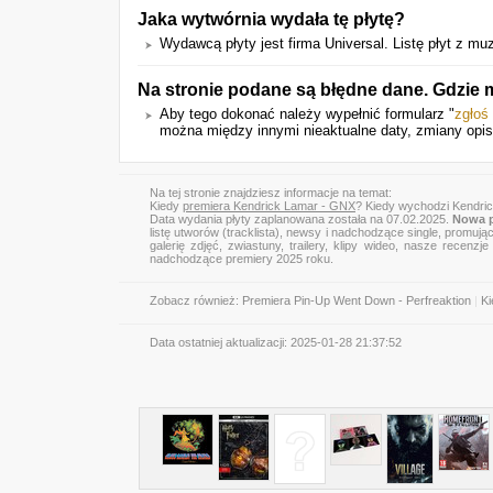
Jaka wytwórnia wydała tę płytę?
Wydawcą płyty jest firma Universal. Listę płyt z 
Na stronie podane są błędne dane. Gdzie 
Aby tego dokonać należy wypełnić formularz "
zgłoś
można między innymi nieaktualne daty, zmiany opis
Na tej stronie znajdziesz informacje na temat:
Kiedy
premiera Kendrick Lamar - GNX
? Kiedy wychodzi Kendri
Data wydania płyty zaplanowana została na 07.02.2025.
Nowa p
listę utworów (tracklista), newsy i nadchodzące single, promują
galerię zdjęć, zwiastuny, trailery, klipy wideo, nasze recen
nadchodzące premiery 2025 roku.
Zobacz również:
Premiera Pin-Up Went Down - Perfreaktion
|
Ki
Data ostatniej aktualizacji:
2025-01-28 21:37:52