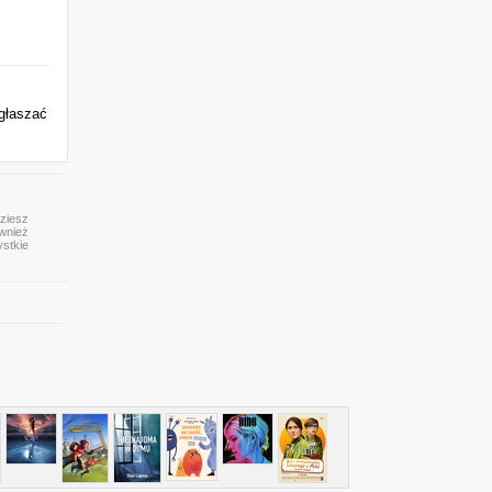
Zgłaszać
dziesz
ównież
ystkie