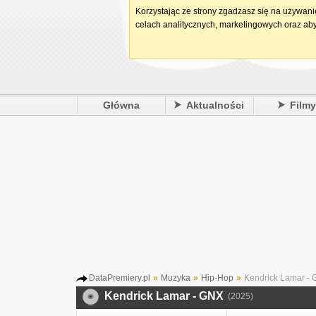
Korzystając ze strony zgadzasz się na używan
celach analitycznych, marketingowych oraz aby
Główna
Aktualności
Film
DataPremiery.pl
»
Muzyka
»
Hip-Hop
»
Kendrick Lamar -
Kendrick Lamar - GNX
(2025)