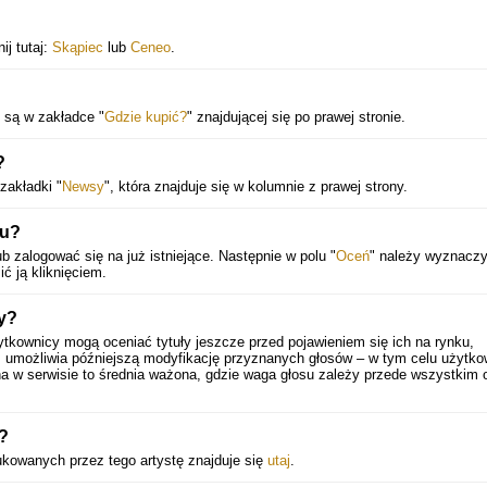
ij tutaj:
Skąpiec
lub
Ceneo
.
 są w zakładce "
Gdzie kupić?
" znajdującej się po prawej stronie.
?
zakładki "
Newsy
", która znajduje się w kolumnie z prawej strony.
tu?
b zalogować się na już istniejące. Następnie w polu "
Oceń
" należy wyznacz
ić ją kliknięciem.
ty?
ytkownicy mogą oceniać tytuły jeszcze przed pojawieniem się ich na rynku,
 umożliwia późniejszą modyfikację przyznanych głosów – w tym celu użytko
a w serwisie to średnia ważona, gdzie waga głosu zależy przede wszystkim 
?
dukowanych przez tego artystę znajduje się
utaj
.