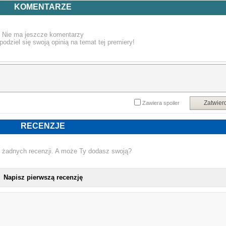
KOMENTARZE
Nie ma jeszcze komentarzy
podziel się swoją opinią na temat tej premiery!
wacced out murals
squabble up
luther
man at the garden
Zatwier
Zawiera spoiler
hey now
RECENZJE
reincarnated
tv off
 żadnych recenzji. A może Ty dodasz swoją?
dodger blue
Napisz pierwszą recenzję
peekaboo
heart pt. 6
gnx