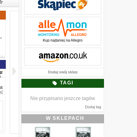
Kup najtaniej na Allegro
awkę
g:
Dodaj swój sklep
-
TAGI
i:
j]
Nie przypisano jeszcze tagów
Dodaj tag
W SKLEPACH