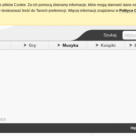
ie plików Cookie. Za ich pomocą zbieramy informacje, które mogą stanowić dane o
15. urodziny DataPremiery.pl
 dostosować treść do Twoich preferencji. Więcej informacji znajdziesz w
Polityce 
Szukaj:
y
Gry
Muzyka
Książki
 GNX
Hi