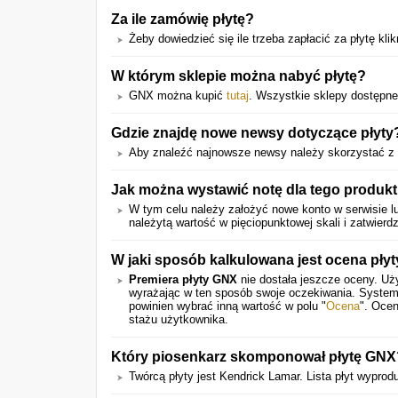
Za ile zamówię płytę?
Żeby dowiedzieć się ile trzeba zapłacić za płytę klikn
W którym sklepie można nabyć płytę?
GNX można kupić
tutaj
. Wszystkie sklepy dostępne
Gdzie znajdę nowe newsy dotyczące płyty
Aby znaleźć najnowsze newsy należy skorzystać z 
Jak można wystawić notę dla tego produk
W tym celu należy założyć nowe konto w serwisie lu
należytą wartość w pięciopunktowej skali i zatwierdz
W jaki sposób kalkulowana jest ocena pły
Premiera płyty GNX
nie dostała jeszcze oceny. Uż
wyrażając w ten sposób swoje oczekiwania. System
powinien wybrać inną wartość w polu "
Ocena
". Ocen
stażu użytkownika.
Który piosenkarz skomponował płytę GNX
Twórcą płyty jest Kendrick Lamar. Lista płyt wypro