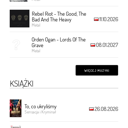
Rebel Riot - The Good, The
11.10.2026
Bad And The Heavy
Metal
Orden Ogan - Lords Of The
08.01.2027
Grave
Metal
WIĘCEJ MUZYKI
KSIĄŻKI
To, co ukryliśmy
26.08.2026
Sensacja i Kryminał