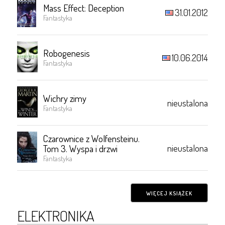
Mass Effect: Deception
31.01.2012
Fantastyka
Robogenesis
10.06.2014
Fantastyka
Wichry zimy
nieustalona
Fantastyka
Czarownice z Wolfensteinu.
nieustalona
Tom 3. Wyspa i drzwi
Fantastyka
WIĘCEJ KSIĄŻEK
ELEKTRONIKA