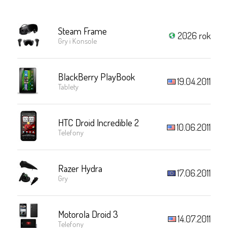
Steam Frame
2026 rok
Gry i Konsole
BlackBerry PlayBook
19.04.2011
Tablety
HTC Droid Incredible 2
10.06.2011
Telefony
Razer Hydra
17.06.2011
Gry
Motorola Droid 3
14.07.2011
Telefony