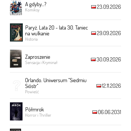
A gdyby...?
23.09.2026
Komiksy
Paryż. Lata 20 - lata 30. Taniec
29.09.2026
na wulkanie
Historia
Zaproszenie
30.09.2026
Sensacja i Kryminał
Orlando. Uniwersum "Siedmiu
12.11.2026
Sióstr"
Powieść
Półmrok
06.06.2031
Horror i Thriller