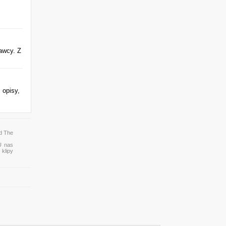
awcy. Z
 opisy,
d The
U nas
 klipy