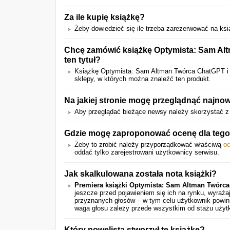
Za ile kupię książkę?
Żeby dowiedzieć się ile trzeba zarezerwować na książ
Chcę zamówić książkę Optymista: Sam Al
ten tytuł?
Książkę Optymista: Sam Altman Twórca ChatGPT 
sklepy, w których można znaleźć ten produkt.
Na jakiej stronie mogę przeglądnąć najno
Aby przeglądać bieżące newsy należy skorzystać z 
Gdzie mogę zaproponować ocenę dla tego
Żeby to zrobić należy przyporządkować właściwą
o
oddać tylko zarejestrowani użytkownicy serwisu.
Jak skalkulowana została nota książki?
Premiera książki Optymista: Sam Altman Twórc
jeszcze przed pojawieniem się ich na rynku, wyraż
przyznanych głosów – w tym celu użytkownik powini
waga głosu zależy przede wszystkim od stażu użyt
Który nowelista stworzył tę książkę?