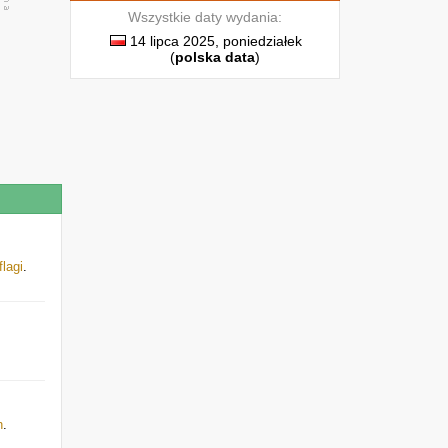
Wszystkie daty wydania:
14 lipca 2025, poniedziałek
(
polska data
)
flagi
.
h
.