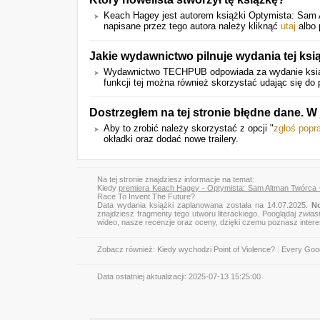
Keach Hagey jest autorem książki Optymista: Sam 
napisane przez tego autora należy kliknąć
utaj
albo 
Jakie wydawnictwo pilnuje wydania tej ksi
Wydawnictwo TECHPUB odpowiada za wydanie książ
funkcji tej można również skorzystać udając się do 
Dostrzegłem na tej stronie błędne dane. 
Aby to zrobić należy skorzystać z opcji "
zgłoś popr
okładki oraz dodać nowe trailery.
Na tej stronie znajdziesz informacje na temat:
Kiedy
premiera Keach Hagey - Optymista: Sam Altman Twórca
Race To Invent The Future?
Data wydania książki zaplanowana została na 14.07.2025.
N
znajdziesz fragmenty tego utworu literackiego. Pooglądaj
zwias
wideo, nasze recenzje oraz oceny, dzięki czemu poznasz inter
Zobacz również:
Kiedy wychodzi Point of Violence?
|
Every Goo
Data ostatniej aktualizacji:
2025-07-13 15:25:00