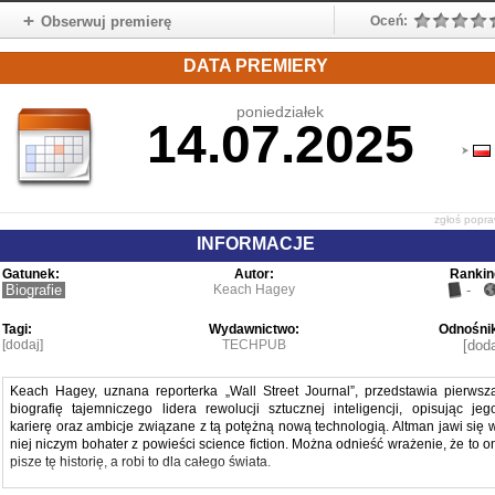
Obserwuj premierę
Oceń:
DATA PREMIERY
poniedziałek
14.07.2025
zgłoś popr
INFORMACJE
Gatunek:
Autor:
Rankin
Biografie
Keach Hagey
-
Tagi:
Wydawnictwo:
Odnośnik
[dodaj]
TECHPUB
[doda
Keach Hagey, uznana reporterka „Wall Street Journal”, przedstawia pierwsz
biografię tajemniczego lidera rewolucji sztucznej inteligencji, opisując jeg
karierę oraz ambicje związane z tą potężną nową technologią. Altman jawi się 
niej niczym bohater z powieści science fiction. Można odnieść wrażenie, że to o
pisze tę historię, a robi to dla całego świata.