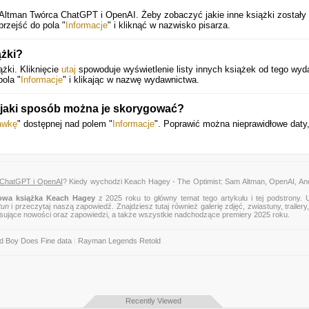
Altman Twórca ChatGPT i OpenAI. Żeby zobaczyć jakie inne książki zostały
przejść do pola "
Informacje
" i kliknąć w nazwisko pisarza.
ążki?
ki. Kliknięcie
utaj
spowoduje wyświetlenie listy innych książek od tego wyd
pola "
Informacje
" i klikając w nazwę wydawnictwa.
W jaki sposób można je skorygować?
awkę
" dostępnej nad polem "
Informacje
". Poprawić można nieprawidłowe daty,
 ChatGPT i OpenAI
? Kiedy wychodzi Keach Hagey - The Optimist: Sam Altman, OpenAI, An
owa książka Keach Hagey
z 2025 roku to główny temat tego artykułu i tej podstrony. 
tun
i przeczytaj naszą zapowiedź. Znajdziesz tutaj również galerię zdjęć, zwiastuny, trailery,
esujące nowości oraz zapowiedzi, a także wszystkie nadchodzące premiery 2025 roku.
d Boy Does Fine data
|
Rayman Legends Retold
Recently Viewed