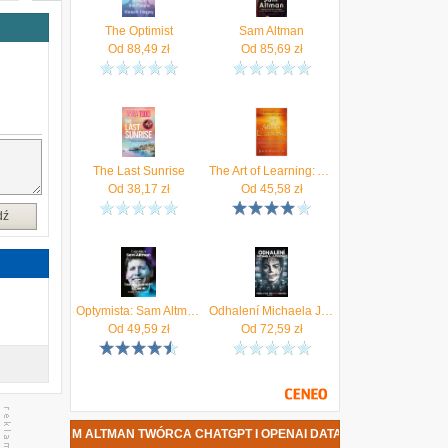
ą
.
The Optimist
Sam Altman
ł
Od
88,49
zł
Od
85,69
zł
z
z
The Last Sunrise
The Art of Learning: An Inner Journey to Optimal Performance
o
Od
38,17
zł
Od
45,58
zł
y
y
dź
i
Optymista: Sam Altman Twórca ChatGPT i OpenAI
Odhalení Michaela Jacksona
Od
49,59
zł
Od
72,59
zł
 SAM ALTMAN TWÓRCA CHATGPT I OPENAI DATA PREMIERY