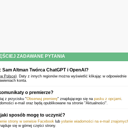
ĘŚCIEJ ZADAWANE PYTANIA
a: Sam Altman Twórca ChatGPT i OpenAI?
 w Polsce
).
Daty z innych regionów można wyświetlić klikając w odpowiednie
awieniach konta.
 komunikaty o premierze?
aj z przycisku "
Obserwuj premierę
" znajdującego się na
pasku z opcjami
.
mości e-mail oraz będą opublikowane na stronie "Aktualności".
jaki sposób mogę to uczynić?
ienie strony w serwisie Facebook
lub
ysłanie wiadomości na e-mail znajomyc
znajduje się w górnej części strony.