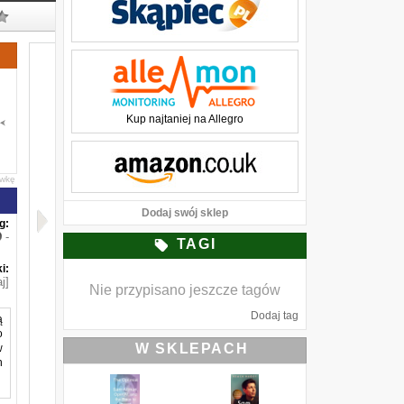
Kup najtaniej na Allegro
awkę
Dodaj swój sklep
g:
-
TAGI
i:
j]
Nie przypisano jeszcze tagów
Dodaj tag
ą
o
W SKLEPACH
w
n