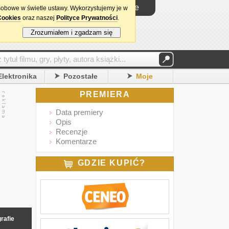
Logowanie
sobowe w świetle ustawy. Wykorzystujemy je w
Cookies
oraz naszej
Polityce Prywatności
.
Zrozumiałem i zgadzam się
Elektronika
Pozostałe
Moje
PREMIERA
Data premiery
Opis
Recenzje
Komentarze
GDZIE KUPIĆ?
rafie