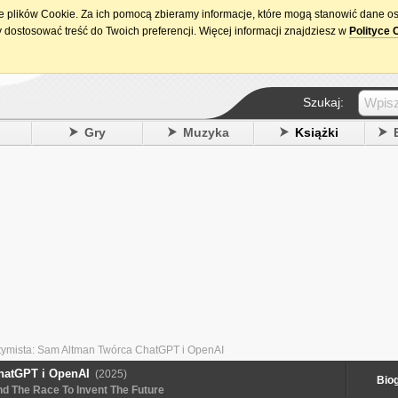
ie plików Cookie. Za ich pomocą zbieramy informacje, które mogą stanowić dane o
15. urodziny DataPremiery.pl
 dostosować treść do Twoich preferencji. Więcej informacji znajdziesz w
Polityce 
Szukaj:
y
Gry
Muzyka
Książki
ymista: Sam Altman Twórca ChatGPT i OpenAI
hatGPT i OpenAI
(2025)
Biog
d The Race To Invent The Future