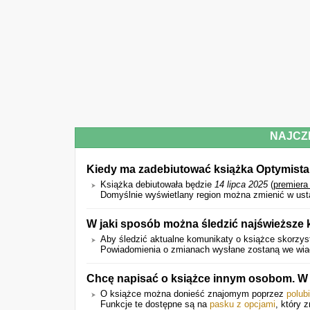
NAJCZ
Kiedy ma zadebiutować książka Optymist
Książka debiutowała będzie
14 lipca 2025
(
premiera
Domyślnie wyświetlany region można zmienić w ust
W jaki sposób można śledzić najświeższe
Aby śledzić aktualne komunikaty o książce skorzyst
Powiadomienia o zmianach wysłane zostaną we wiado
Chcę napisać o książce innym osobom. W 
O książce można donieść znajomym poprzez
polub
Funkcje te dostępne są na
pasku z opcjami
, który 