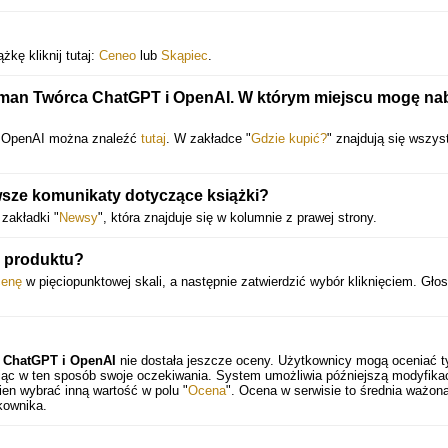
kę kliknij tutaj:
Ceneo
lub
Skąpiec
.
tman Twórca ChatGPT i OpenAI. W którym miejscu mogę na
i OpenAI można znaleźć
tutaj
. W zakładce "
Gdzie kupić?
" znajdują się wszys
wsze komunikaty dotyczące książki?
zakładki "
Newsy
", która znajduje się w kolumnie z prawej strony.
 produktu?
cenę
w pięciopunktowej skali, a następnie zatwierdzić wybór kliknięciem. Gło
a ChatGPT i OpenAI
nie dostała jeszcze oceny. Użytkownicy mogą oceniać t
ając w ten sposób swoje oczekiwania. System umożliwia późniejszą modyfika
en wybrać inną wartość w polu "
Ocena
". Ocena w serwisie to średnia ważona
kownika.