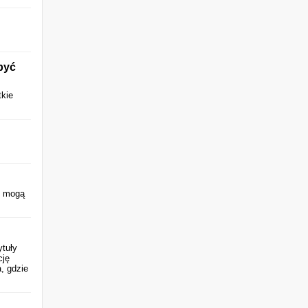
być
tkie
s mogą
ytuły
cję
, gdzie