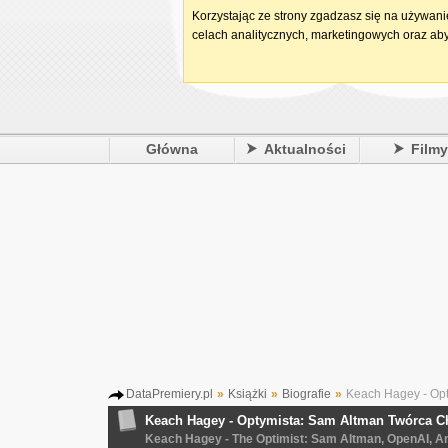
Korzystając ze strony zgadzasz się na używan
celach analitycznych, marketingowych oraz aby
Główna
Aktualności
Film
DataPremiery.pl
»
Książki
»
Biografie
»
Keach Hagey - Opt
Keach Hagey - Optymista: Sam Altman Twórca C
Keach Hagey - The Optimist: Sam Altman, OpenAI, An