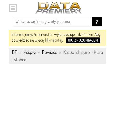
?
Informujemy, że serwis ten wykorzystuje pliki Cookie. Aby
dowiedzieć się więcej
kliknij tutaj
.
OK, ZROZUMIAŁEM
DP
»
Książki
»
Powieść
»
Kazuo Ishiguro - Klara
i Słońce