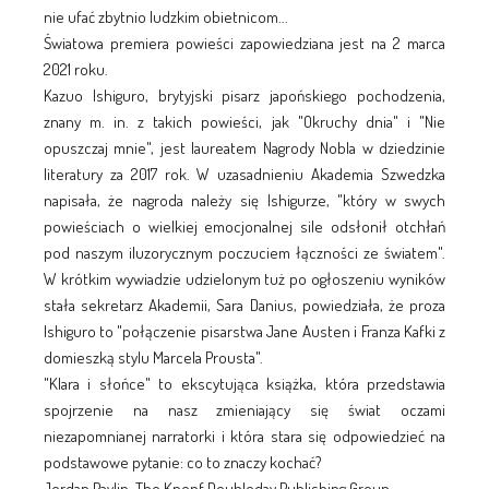
nie ufać zbytnio ludzkim obietnicom...
Światowa premiera powieści zapowiedziana jest na 2 marca
2021 roku.
Kazuo Ishiguro, brytyjski pisarz japońskiego pochodzenia,
znany m. in. z takich powieści, jak "Okruchy dnia" i "Nie
opuszczaj mnie", jest laureatem Nagrody Nobla w dziedzinie
literatury za 2017 rok. W uzasadnieniu Akademia Szwedzka
napisała, że nagroda należy się Ishigurze, "który w swych
powieściach o wielkiej emocjonalnej sile odsłonił otchłań
pod naszym iluzorycznym poczuciem łączności ze światem".
W krótkim wywiadzie udzielonym tuż po ogłoszeniu wyników
stała sekretarz Akademii, Sara Danius, powiedziała, że proza
Ishiguro to "połączenie pisarstwa Jane Austen i Franza Kafki z
domieszką stylu Marcela Prousta".
"Klara i słońce" to ekscytująca książka, która przedstawia
spojrzenie na nasz zmieniający się świat oczami
niezapomnianej narratorki i która stara się odpowiedzieć na
podstawowe pytanie: co to znaczy kochać?
Jordan Pavlin, The Knopf Doubleday Publishing Group