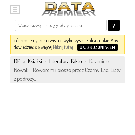
?
Informujemy, że serwis ten wykorzystuje pliki Cookie. Aby
dowiedzieć się więcej
kliknij tutaj
.
OK, ZROZUMIAŁEM
DP
»
Książki
»
Literatura Faktu
»
Kazimierz
Nowak - Rowerem i pieszo przez Czarny Ląd. Listy
z podróży...