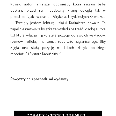
Nowak, autor niniejszej opowieści, która niczym bajka
odsłania przed nami cudowną krainę odległą tak w
przestrzeni, jak i w czasie - Afrykę lat trzydziestych XX wieku...
"Przejęty jestem lekturą książki Kazimierza Nowaka. To
zupełnie niezwykła książka ze względu na treść i osobę autora
(…) którą włączam jako stałą pozycję do swoich wykładów,
rozmów, refleksji na temat reportażu zagranicznego. Oby
zajęła ona stałą pozycję na listach klasyki polskiego
reportażu.” (Ryszard Kapuściński)
Powyższy opis pochodzi od wydawcy.
ZOBACZ WIĘCEJ PREMIER...