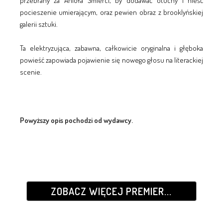
przebrany za Anioła Śmierci, by dodawać otuchy i nieść
pocieszenie umierającym, oraz pewien obraz z brooklyńskiej
galerii sztuki.
Ta elektryzująca, zabawna, całkowicie oryginalna i głęboka
powieść zapowiada pojawienie się nowego głosu na literackiej
scenie.
Powyższy opis pochodzi od wydawcy.
ZOBACZ WIĘCEJ PREMIER...