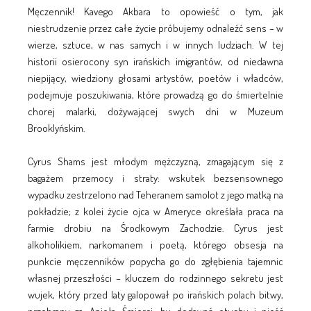
Męczennik! Kavego Akbara to opowieść o tym, jak
niestrudzenie przez całe życie próbujemy odnaleźć sens – w
wierze, sztuce, w nas samych i w innych ludziach. W tej
historii osierocony syn irańskich imigrantów, od niedawna
niepijący, wiedziony głosami artystów, poetów i władców,
podejmuje poszukiwania, które prowadzą go do śmiertelnie
chorej malarki, dożywającej swych dni w Muzeum
Brooklyńskim.
Cyrus Shams jest młodym mężczyzną, zmagającym się z
bagażem przemocy i straty: wskutek bezsensownego
wypadku zestrzelono nad Teheranem samolot z jego matką na
pokładzie; z kolei życie ojca w Ameryce określała praca na
farmie drobiu na Środkowym Zachodzie. Cyrus jest
alkoholikiem, narkomanem i poetą, którego obsesja na
punkcie męczenników popycha go do zgłębienia tajemnic
własnej przeszłości – kluczem do rodzinnego sekretu jest
wujek, który przed laty galopował po irańskich polach bitwy,