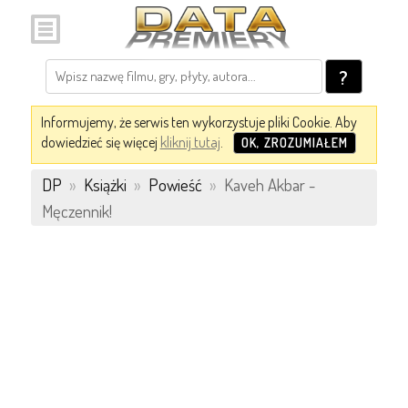
?
Informujemy, że serwis ten wykorzystuje pliki Cookie. Aby
dowiedzieć się więcej
kliknij tutaj
.
OK, ZROZUMIAŁEM
DP
»
Książki
»
Powieść
»
Kaveh Akbar -
Męczennik!