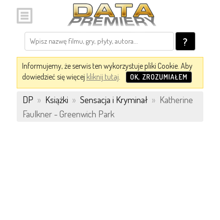
?
Informujemy, że serwis ten wykorzystuje pliki Cookie. Aby
dowiedzieć się więcej
kliknij tutaj
.
OK, ZROZUMIAŁEM
DP
»
Książki
»
Sensacja i Kryminał
»
Katherine
Faulkner - Greenwich Park