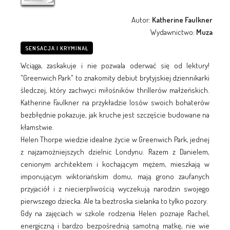
Autor:
Katherine Faulkner
Wydawnictwo:
Muza
SENSACJA I KRYMINAŁ
Wciąga, zaskakuje i nie pozwala oderwać się od lektury!
"Greenwich Park" to znakomity debiut brytyjskiej dziennikarki
śledczej, który zachwyci miłośników thrillerów małżeńskich.
Katherine Faulkner na przykładzie losów swoich bohaterów
bezbłędnie pokazuje, jak kruche jest szczęście budowane na
kłamstwie.
Helen Thorpe wiedzie idealne życie w Greenwich Park, jednej
z najzamożniejszych dzielnic Londynu. Razem z Danielem,
cenionym architektem i kochającym mężem, mieszkają w
imponującym wiktoriańskim domu, mają grono zaufanych
przyjaciół i z niecierpliwością wyczekują narodzin swojego
pierwszego dziecka. Ale ta beztroska sielanka to tylko pozory.
Gdy na zajęciach w szkole rodzenia Helen poznaje Rachel,
energiczną i bardzo bezpośrednią samotną matkę, nie wie