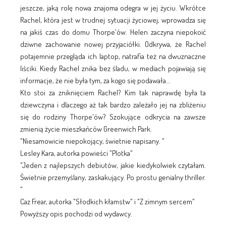
jeszcze, jaką rolę nowa znajoma odegra w jej życiu. Wkrótce
Rachel, która jest w trudnej sytuacji życiowej, wprowadza się
na jakiś czas do domu Thorpe'ów. Helen zaczyna niepokoić
dziwne zachowanie nowej przyjaciółki. Odkrywa, że Rachel
potajemnie przegląda ich laptop, natrafia też na dwuznaczne
liściki. Kiedy Rachel znika bez śladu, w mediach pojawiają się
informacje, że nie była tym, za kogo się podawała...
Kto stoi za zniknięciem Rachel? Kim tak naprawdę była ta
dziewczyna i dlaczego aż tak bardzo zależało jej na zbliżeniu
się do rodziny Thorpe'ów? Szokujące odkrycia na zawsze
zmienią życie mieszkańców Greenwich Park.
"Niesamowicie niepokojący, świetnie napisany. "
Lesley Kara, autorka powieści "Plotka"
"Jeden z najlepszych debiutów, jakie kiedykolwiek czytałam.
Świetnie przemyślany, zaskakujący. Po prostu genialny thriller.
"
Caz Frear, autorka "Słodkich kłamstw" i "Z zimnym sercem"
Powyższy opis pochodzi od wydawcy.