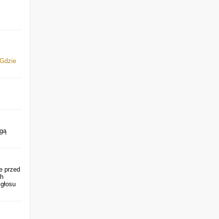
Gdzie
ogą
e przed
ch
 głosu