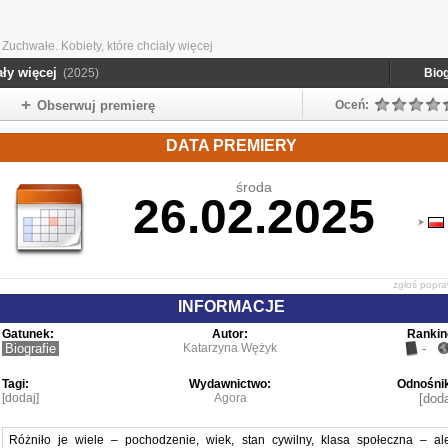
Zuchwałe. Kobiety, które chciały więcej
ały więcej
(2025)
Biog
Obserwuj premierę
Oceń:
DATA PREMIERY
środa
26.02.2025
zgłoś popr
INFORMACJE
Gatunek:
Autor:
Rankin
Biografie
Katarzyna Wężyk
-
Tagi:
Wydawnictwo:
Odnośnik
[dodaj]
Agora
[doda
Różniło je wiele – pochodzenie, wiek, stan cywilny, klasa społeczna – al