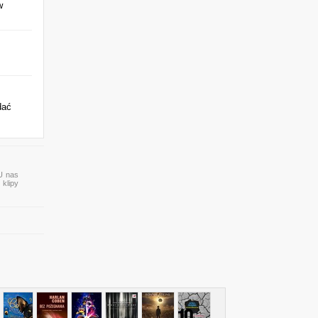
w
dać
 U nas
 klipy