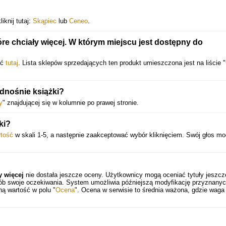
iknij tutaj:
Skąpiec
lub
Ceneo
.
re chciały więcej. W którym miejscu jest dostępny do
yć
tutaj
. Lista sklepów sprzedających ten produkt umieszczona jest na liście "
dnośnie książki?
y
" znajdującej się w kolumnie po prawej stronie.
ki?
rtość
w skali 1-5, a następnie zaakceptować wybór kliknięciem. Swój głos m
y więcej
nie dostała jeszcze oceny. Użytkownicy mogą oceniać tytuły jeszcz
sób swoje oczekiwania. System umożliwia późniejszą modyfikację przyznany
ną wartość w polu "
Ocena
". Ocena w serwisie to średnia ważona, gdzie waga