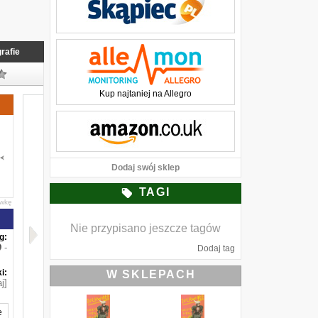
rafie
Kup najtaniej na Allegro
Dodaj swój sklep
TAGI
awkę
Nie przypisano jeszcze tagów
g:
-
Dodaj tag
i:
W SKLEPACH
j]
e