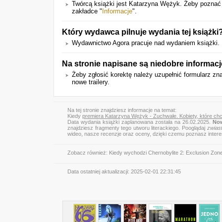
Twórcą książki jest Katarzyna Wężyk. Żeby poznać 
zakładce "
Informacje
".
Który wydawca pilnuje wydania tej książki
Wydawnictwo Agora pracuje nad wydaniem książki. 
Na stronie napisane są niedobre informac
Żeby zgłosić korektę należy uzupełnić formularz zn
nowe trailery.
Na tej stronie znajdziesz informacje na temat:
Kiedy
premiera Katarzyna Wężyk - Zuchwałe. Kobiety, które chci
Data wydania książki zaplanowana została na 26.02.2025.
Now
znajdziesz fragmenty tego utworu literackiego. Pooglądaj
zwias
wideo, nasze recenzje oraz oceny, dzięki czemu poznasz inter
Zobacz również:
Kiedy wychodzi Chernobylite 2: Exclusion Zon
Data ostatniej aktualizacji:
2025-02-01 22:31:45