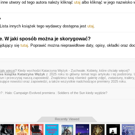
inne utwory od tego autora należy kliknąć
utaj
albo kliknąć w jego nazwisko 
?
Lista innych książek tego wydawcy dostępna jest
utaj
.
je. W jaki sposób można je skorygować?
ajdujący się
tutaj
. Poprawić można nieprawidłowe daty, opisy, okładki oraz do
ały więcej
? Kiedy wychodzi Katarzyna Wężyk - Zuchwałe. Kobiety, które chciały więcej?
a książka Katarzyna Wężyk
z 2025 roku to główny temat tego artykułu i tej podstrony.
tun
i przeczytaj naszą zapowiedź. Znajdziesz tutaj również galerię zdjęć, zwiastuny, trailery,
esujące nowości oraz zapowiedzi, a także wszystkie nadchodzące premiery 2025 roku.
e?
|
Halo: Campaign Evolved premiera
|
Soldiers of the Sun kiedy wyjdzie?
Recently Viewed