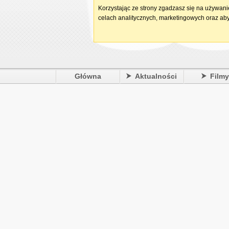
Korzystając ze strony zgadzasz się na używan
celach analitycznych, marketingowych oraz aby
Główna
Aktualności
Film