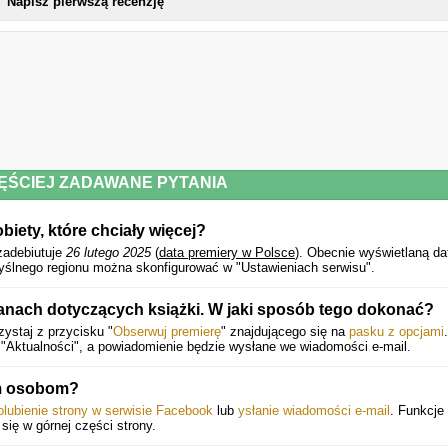
Napisz pierwszą recenzję
Magdalena Grzebałkowska
Powyższy opis pochodzi od wydawcy.
ĘŚCIEJ ZADAWANE PYTANIA
iety, które chciały więcej?
adebiutuje
26 lutego 2025
(
data premiery w Polsce
).
Obecnie wyświetlaną da
yślnego regionu można skonfigurować w "Ustawieniach serwisu".
nach dotyczących książki. W jaki sposób tego dokonać?
ystaj z przycisku "
Obserwuj premierę
" znajdującego się na
pasku z opcjami
.
"Aktualności", a powiadomienie będzie wysłane we wiadomości e-mail.
ym osobom?
olubienie strony w serwisie Facebook
lub
ysłanie wiadomości e-mail
. Funkcje 
 się w górnej części strony.