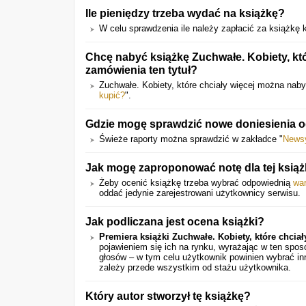
Ile pieniędzy trzeba wydać na książkę?
W celu sprawdzenia ile należy zapłacić za książkę kl
Chcę nabyć książkę Zuchwałe. Kobiety, któ
zamówienia ten tytuł?
Zuchwałe. Kobiety, które chciały więcej można nab
kupić?
".
Gdzie mogę sprawdzić nowe doniesienia o
Świeże raporty można sprawdzić w zakładce "
News
Jak mogę zaproponować notę dla tej książ
Żeby ocenić książkę trzeba wybrać odpowiednią
wa
oddać jedynie zarejestrowani użytkownicy serwisu.
Jak podliczana jest ocena książki?
Premiera książki Zuchwałe. Kobiety, które chciał
pojawieniem się ich na rynku, wyrażając w ten spo
głosów – w tym celu użytkownik powinien wybrać in
zależy przede wszystkim od stażu użytkownika.
Który autor stworzył tę książkę?