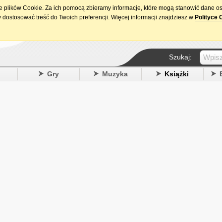
ie plików Cookie. Za ich pomocą zbieramy informacje, które mogą stanowić dane o
15. urodziny DataPremiery.pl
 dostosować treść do Twoich preferencji. Więcej informacji znajdziesz w
Polityce 
Szukaj:
y
Gry
Muzyka
Książki