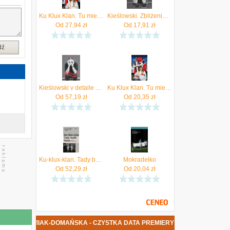
y
–
Ku Klux Klan. Tu mieszka miłość (Audiobook)
Kieślowski. Zbliżenie - Katarzyna Surmiak-Domańska (MP3)
e
Od
27,94
zł
Od
17,91
zł
y
dź
Kieślowski v detaile Surmiak-Domańska Katarzyna
Ku Klux Klan. Tu mieszka miłość wyd.2
Od
57,19
zł
Od
20,35
zł
Ku-klux-klan. Tady bydlí láska Surmiak-Domańska Katarzyna
Mokradełko
Od
52,29
zł
Od
20,04
zł
ZYNA SURMIAK-DOMAŃSKA - CZYSTKA DATA PREMIERY