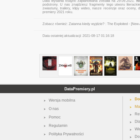
Data wydania książki zaplanowana została na 29.09.2021.
N
podstrony. U nas znajdziesz fragmenty tego utworu literacki
zwiastuny, trailery, klipy wideo, nasze recenzje oraz oceny
premiery 2021 roku.
Zobacz również:
Zatanna kiedy wyjdzie?
|
The Exploited - [New
Data ostatniej aktualizacji:
2021-08-17 01:16:18
DataPremiery.pl
Do
Wersja mobilna
Ma
O nas
Re
Pomoc
Dl
Regulamin
Wi
Polityka Prywatności
Do