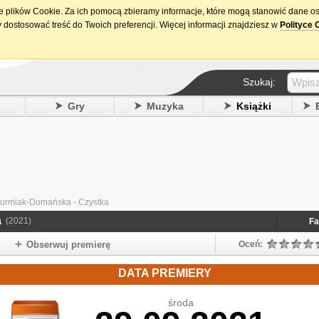
ie plików Cookie. Za ich pomocą zbieramy informacje, które mogą stanowić dane o
15. urodziny DataPremiery.pl
 dostosować treść do Twoich preferencji. Więcej informacji znajdziesz w
Polityce 
Szukaj:
y
Gry
Muzyka
Książki
urmiak-Domańska - Czystka
a
(2021)
Fa
Obserwuj premierę
Oceń:
DATA PREMIERY
środa