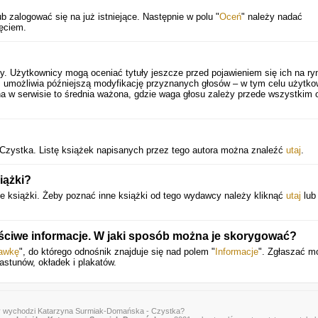
b zalogować się na już istniejące. Następnie w polu "
Oceń
" należy nadać
ięciem.
y. Użytkownicy mogą oceniać tytuły jeszcze przed pojawieniem się ich na ry
 umożliwia późniejszą modyfikację przyznanych głosów – w tym celu użytko
a w serwisie to średnia ważona, gdzie waga głosu zależy przede wszystkim 
Czystka. Listę książek napisanych przez tego autora można znaleźć
utaj
.
iążki?
e książki. Żeby poznać inne książki od tego wydawcy należy kliknąć
utaj
lub
ściwe informacje. W jaki sposób można je skorygować?
rawkę
", do którego odnośnik znajduje się nad polem "
Informacje
". Zgłaszać m
astunów, okładek i plakatów.
y wychodzi Katarzyna Surmiak-Domańska - Czystka?