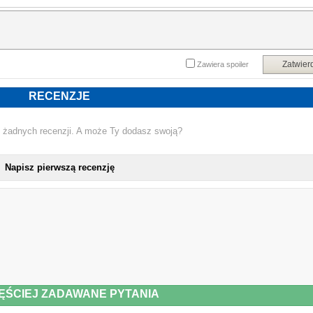
zagładę tamtego świata, wysiedlenia, zajmowanie domów po Niemcach i prób
budowania wszystkiego od początku. Nie brakuje tu postaci drugoplanowych 
poza najbliższą rodziną pojawiają się także ciotka pracująca jako służąca w
Francji, wuj z Ameryki i liczni krewni. Ich obecność to tło barwne i nieodzowne, b
obraz stał się kompletny, a przeszłość odzyskana.
Powyższy opis pochodzi od wydawcy.
Zatwier
Zawiera spoiler
RECENZJE
 żadnych recenzji. A może Ty dodasz swoją?
Napisz pierwszą recenzję
ĘŚCIEJ ZADAWANE PYTANIA
NOWA KSIĄŻKA KATAR