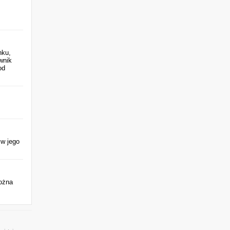
nku,
wnik
od
 w jego
ożna