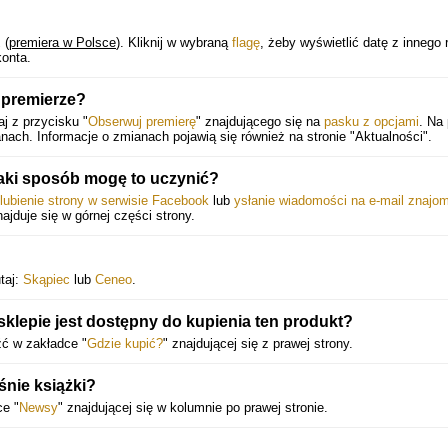
1
(
premiera w Polsce
).
Kliknij w wybraną
flagę
, żeby wyświetlić datę z innego 
onta.
 premierze?
j z przycisku "
Obserwuj premierę
" znajdującego się na
pasku z opcjami
. Na
ach. Informacje o zmianach pojawią się również na stronie "Aktualności".
aki sposób mogę to uczynić?
lubienie strony w serwisie Facebook
lub
ysłanie wiadomości na e-mail znajo
najduje się w górnej części strony.
taj:
Skąpiec
lub
Ceneo
.
klepie jest dostępny do kupienia ten produkt?
źć w zakładce "
Gdzie kupić?
" znajdującej się z prawej strony.
śnie książki?
e "
Newsy
" znajdującej się w kolumnie po prawej stronie.