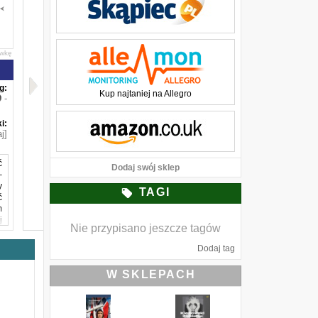
awkę
g:
Kup najtaniej na Allegro
-
i:
j]
ć
Dodaj swój sklep
–
y
TAGI
ć
m
j
Nie przypisano jeszcze tagów
w
Dodaj tag
o
e
W SKLEPACH
,
ę
j
o