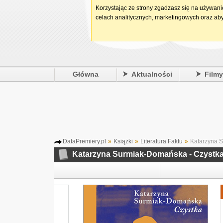
Korzystając ze strony zgadzasz się na używan
celach analitycznych, marketingowych oraz aby
Główna
Aktualności
Film
DataPremiery.pl
»
Książki
»
Literatura Faktu
»
Katarzyna S
Katarzyna Surmiak-Domańska - Czystk