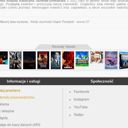
owa książka Katarzyna Surmiak-Domańska
z 2021 roku to główny temat tego artykułu 
ego. Pooglądaj
zwiastun
i przeczytaj naszą zapowiedź. Znajdziesz tutaj również galerię 
, dzięki czemu poznasz interesujące nowości oraz zapowiedzi, a także wszystkie nadcho
 Album] data wydania
|
Kiedy wychodzi Super Pumped - sezon 2?
Recently Viewed
Informacje i usługi
Społeczność
daj premierę
Facebook
teriały prasowe/promo
Instagram
klama
YouTube
a sklepów
Twitter
dgety
stęp do bazy danych (API)