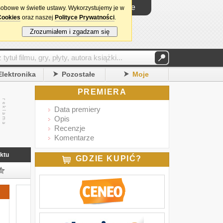
Logowanie
sobowe w świetle ustawy. Wykorzystujemy je w
Cookies
oraz naszej
Polityce Prywatności
.
Zrozumiałem i zgadzam się
Elektronika
Pozostałe
Moje
PREMIERA
Data premiery
Opis
Recenzje
Komentarze
ktu
GDZIE KUPIĆ?