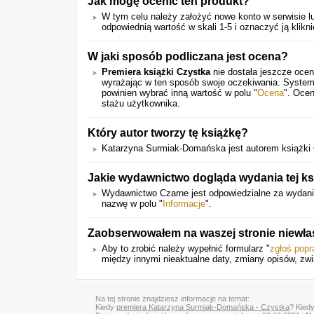
Jak mogę ocenić ten produkt?
W tym celu należy założyć nowe konto w serwisie lu
odpowiednią wartość w skali 1-5 i oznaczyć ją klikn
W jaki sposób podliczana jest ocena?
Premiera książki Czystka
nie dostała jeszcze ocen
wyrażając w ten sposób swoje oczekiwania. System
powinien wybrać inną wartość w polu "
Ocena
". Ocen
stażu użytkownika.
Który autor tworzy tę książkę?
Katarzyna Surmiak-Domańska jest autorem książki 
Jakie wydawnictwo dogląda wydania tej ks
Wydawnictwo Czarne jest odpowiedzialne za wydani
nazwę w polu "
Informacje
".
Zaobserwowałem na waszej stronie niewła
Aby to zrobić należy wypełnić formularz "
zgłoś pop
między innymi nieaktualne daty, zmiany opisów, zwi
Na tej stronie znajdziesz informacje na temat:
Kiedy
premiera Katarzyna Surmiak-Domańska - Czystka
? Kied