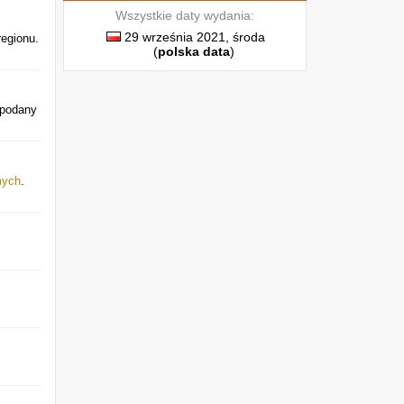
Wszystkie daty wydania:
29 września 2021, środa
regionu.
(
polska data
)
 podany
mych
.