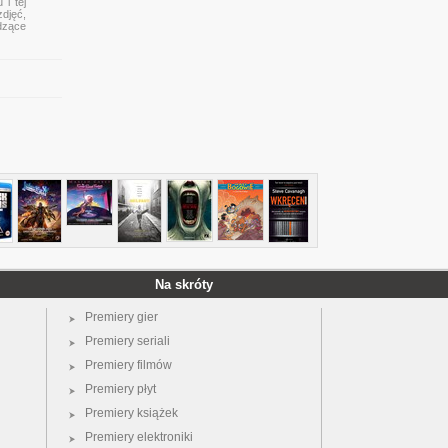
i tej
zdjęć,
dzące
Na skróty
Premiery gier
Premiery seriali
Premiery filmów
Premiery płyt
Premiery książek
Premiery elektroniki