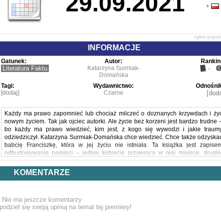
29.09.2021
zgłoś popr
INFORMACJE
Gatunek:
Autor:
Rankin
Literatura Faktu
Katarzyna Surmiak-
-
Domańska
Tagi:
Wydawnictwo:
Odnośnik
[dodaj]
Czarne
[doda
Każdy ma prawo zapomnieć lub chociaż milczeć o doznanych krzywdach i ży
nowym życiem. Tak jak ojciec autorki. Ale życie bez korzeni jest bardzo trudne 
bo każdy ma prawo wiedzieć, kim jest, z kogo się wywodzi i jakie traum
odziedziczył. Katarzyna Surmiak-Domańska chce wiedzieć. Chce także odzyska
babcię Franciszkę, która w jej życiu nie istniała. Ta książka jest zapise
odbudowywania pamięci – jednej kobiecie przywraca w niej miejsce, drugie
pozwala zrozumieć, jak przeszłość wpływa na wszystkich żyjących członkó
rodziny.
KOMENTARZE
Czystka to pisana z reporterską wnikliwością rodzinna saga, śledztw
genealogiczne prowadzone z dystansem niepozbawionym czułości, badani
historii rodziny na podstawie skrawków i analogii. Z zachowanych listów
Nie ma jeszcze komentarzy
zamazanych wspomnień, ale także przemilczeń i niedopowiedzeń wyłania si
podziel się swoją opinią na temat tej premiery!
stopniowo obraz wiejskiego życia na Kresach – od pozornej idylli przedwojenne
wielokulturowości, przez grozę wojny i horror rzezi wołyńsko-galicyjskiej, p