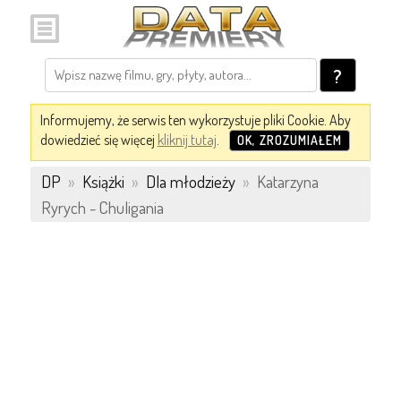
?
Informujemy, że serwis ten wykorzystuje pliki Cookie. Aby
dowiedzieć się więcej
kliknij tutaj
.
OK, ZROZUMIAŁEM
DP
»
Książki
»
Dla młodzieży
»
Katarzyna
Ryrych - Chuligania