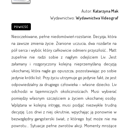
Autor:
Katarzyna Mak
Wydawnictwo:
Wydawnictwa Videograf
POWIEŚĆ
Nieoczekiwane, pełne niedomówień rozstanie. Decyzja, która
na zawsze zmienia życie. Zranione uczucia, dwa rozdarte na
pół serca i wybór, który całkowicie odmieni przyszłość... Matt
zupełnie nie radzi sobie z nagłym odejściem Liv. Jest
załamany i rozgoryczony kolejną nieprzemyślaną decyzją
ukochanej, która nagle go opuszcza, pozostawiając po sobie
jedynie krótki list. Przy życiu utrzymuje go jedynie fakt, że jest
odpowiedzialny za drugiego człowieka – własne dziecko. Liv
odchodzi w tajemniczych okolicznościach. Musi wybierać
pomiędzy własnym szczęściem a życiem ukochanej osoby.
Wplątana w kolejną intrygę, musi podjąć niezwykle trudną
decyzję. Los drwi z niej okrutnie, wpychając ją ponownie w
bezwzględny gangsterski świat, z którego być może nie ma
powrotu... Sytuacje pełne zwrotów akcji. Momenty mrożące