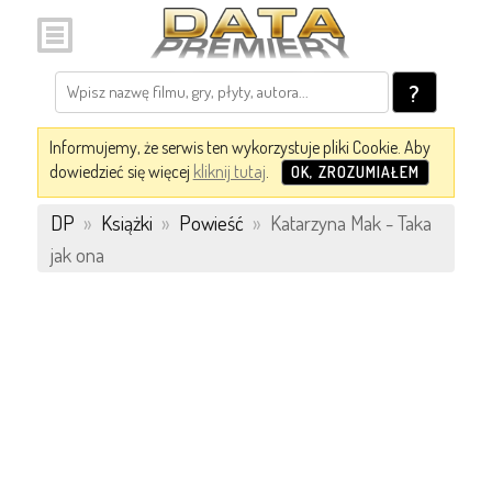
?
Informujemy, że serwis ten wykorzystuje pliki Cookie. Aby
dowiedzieć się więcej
kliknij tutaj
.
OK, ZROZUMIAŁEM
DP
»
Książki
»
Powieść
»
Katarzyna Mak - Taka
jak ona