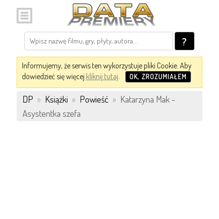
?
Informujemy, że serwis ten wykorzystuje pliki Cookie. Aby
dowiedzieć się więcej
kliknij tutaj
.
OK, ZROZUMIAŁEM
DP
»
Książki
»
Powieść
»
Katarzyna Mak -
Asystentka szefa