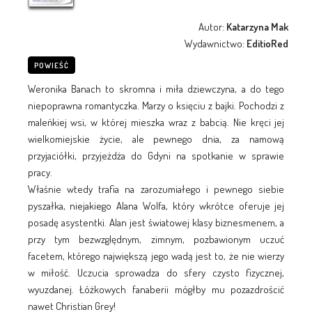
Autor:
Katarzyna Mak
Wydawnictwo:
EditioRed
POWIEŚĆ
Weronika Banach to skromna i miła dziewczyna, a do tego
niepoprawna romantyczka. Marzy o księciu z bajki. Pochodzi z
maleńkiej wsi, w której mieszka wraz z babcią. Nie kręci jej
wielkomiejskie życie, ale pewnego dnia, za namową
przyjaciółki, przyjeżdża do Gdyni na spotkanie w sprawie
pracy.
Właśnie wtedy trafia na zarozumiałego i pewnego siebie
pyszałka, niejakiego Alana Wolfa, który wkrótce oferuje jej
posadę asystentki. Alan jest światowej klasy biznesmenem, a
przy tym bezwzględnym, zimnym, pozbawionym uczuć
facetem, którego największą jego wadą jest to, że nie wierzy
w miłość. Uczucia sprowadza do sfery czysto fizycznej,
wyuzdanej. Łóżkowych fanaberii mógłby mu pozazdrościć
nawet Christian Grey!