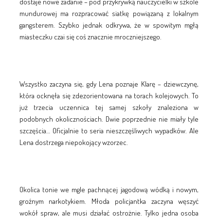
dostaje nowe zadanie – pod przykrywką nauczycielki w szkole
mundurowej ma rozpracować siatkę powiązaną z lokalnym
gangsterem. Szybko jednak odkrywa, że w spowitym mgłą
miasteczku czai się coś znacznie mroczniejszego.
Wszystko zaczyna się, gdy Lena poznaje Klarę – dziewczynę,
która ocknęła się zdezorientowana na torach kolejowych. To
już trzecia uczennica tej samej szkoły znaleziona w
podobnych okolicznościach. Dwie poprzednie nie miały tyle
szczęścia… Oficjalnie to seria nieszczęśliwych wypadków. Ale
Lena dostrzega niepokojący wzorzec.
Okolica tonie we mgle pachnącej jagodową wódką i nowym,
groźnym narkotykiem. Młoda policjantka zaczyna węszyć
wokół spraw, ale musi działać ostrożnie. Tylko jedna osoba