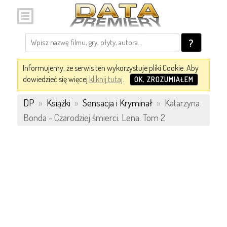
?
Informujemy, że serwis ten wykorzystuje pliki Cookie. Aby
dowiedzieć się więcej
kliknij tutaj
.
OK, ZROZUMIAŁEM
DP
»
Książki
»
Sensacja i Kryminał
»
Katarzyna
Bonda - Czarodziej śmierci. Lena. Tom 2