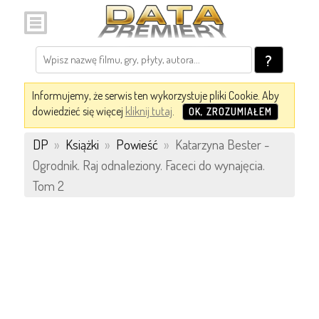
?
Informujemy, że serwis ten wykorzystuje pliki Cookie. Aby
dowiedzieć się więcej
kliknij tutaj
.
OK, ZROZUMIAŁEM
DP
»
Książki
»
Powieść
»
Katarzyna Bester -
Ogrodnik. Raj odnaleziony. Faceci do wynajęcia.
Tom 2