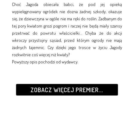
Choć Jagoda obiecała babci, że pod jej opieką
wypielęgnowany ogródek nie dozna żadnej szkody, okazuje
się, że dziewczyna w ogóle nie ma ręki do roślin. Zadbanym do
tej pory kwiatom grozi pogrom i raczej nie będą miały szansy
przetrwać do powrotu właścicielki... Chyba że do akcji
wkroczy przystojny sąsiad, przed którym ogrody nie mają
żadnych tajemnic. Czy dzięki jego trosce w życiu Jagody
rozkwitnie coś więcej niż kwiaty?
Powyższy opis pochodzi od wydawcy.
ZOBACZ WIĘCEJ PREMIER...