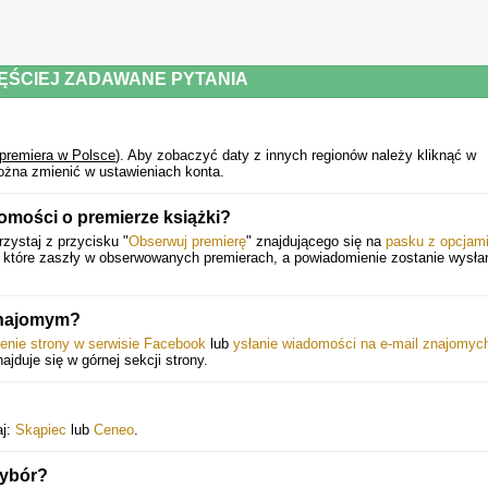
ĘŚCIEJ ZADAWANE PYTANIA
premiera w Polsce
).
Aby zobaczyć daty z innych regionów należy kliknąć w
ożna zmienić w ustawieniach konta.
omości o premierze książki?
zystaj z przycisku "
Obserwuj premierę
" znajdującego się na
pasku z opcjam
, które zaszły w obserwowanych premierach, a powiadomienie zostanie wysł
 znajomym?
ienie strony w serwisie Facebook
lub
ysłanie wiadomości na e-mail znajomyc
najduje się w górnej sekcji strony.
aj:
Skąpiec
lub
Ceneo
.
Wybór?