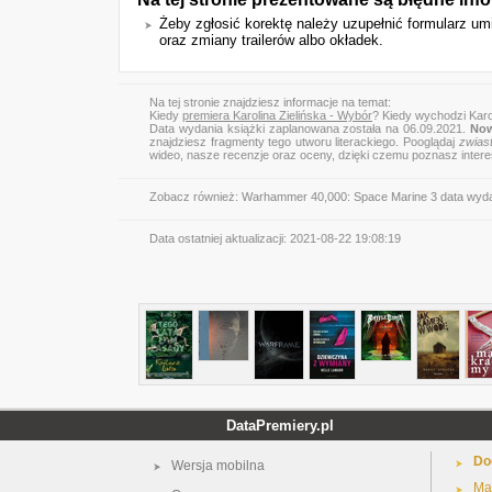
Żeby zgłosić korektę należy uzupełnić formularz 
oraz zmiany trailerów albo okładek.
Na tej stronie znajdziesz informacje na temat:
Kiedy
premiera Karolina Zielińska - Wybór
? Kiedy wychodzi Karo
Data wydania książki zaplanowana została na 06.09.2021.
Now
znajdziesz fragmenty tego utworu literackiego. Pooglądaj
zwias
wideo, nasze recenzje oraz oceny, dzięki czemu poznasz inter
Zobacz również:
Warhammer 40,000: Space Marine 3 data wyd
Data ostatniej aktualizacji:
2021-08-22 19:08:19
DataPremiery.pl
Do
Wersja mobilna
Ma