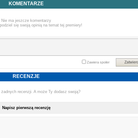
dziecka. Wspólna troska zbliża ich do siebie i wkrótce staje się jasne, że moglib
KOMENTARZE
stworzyć szczęśliwą rodzinę. Los jednak ma wobec nich inne plany 
nieoczekiwanie odnajduje się matka dziecka, a Stanisław zaczyna wątpić 
przyszłość ich związku. Czy uda im się dokonać odpowiedniego wyboru 
Nie ma jeszcze komentarzy
uratować tę miłość?
podziel się swoją opinią na temat tej premiery!
Karolina Zielińska
Urodziła się w 1996 roku w Szamotułach. Z wykształcenia jest asystentk
stomatologiczną. Od dziecka pasjonuje się książkami. Już jako dwunastolatk
zaczęła tworzyć własne teksty. Nie wyobraża sobie choćby jednego dnia be
pisania. Interesuje się także fotografią. Uwielbia uczyć się języków obcych, 
najbardziej fascynuje ją angielski. W życiu ceni sobie szczerość i autentyczność
Prywatnie jest szczęśliwą narzeczoną i psią mamą.
"Wybór" jest jej debiutem literackim.
Zatwier
Zawiera spoiler
Powyższy opis pochodzi od wydawcy.
RECENZJE
 żadnych recenzji. A może Ty dodasz swoją?
Napisz pierwszą recenzję
NOWA KS