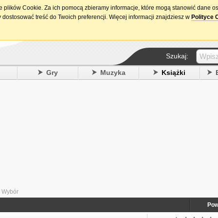
ie plików Cookie. Za ich pomocą zbieramy informacje, które mogą stanowić dane o
15. urodziny DataPremiery.pl
 dostosować treść do Twoich preferencji. Więcej informacji znajdziesz w
Polityce 
Szukaj:
y
Gry
Muzyka
Książki
- Wybór
Pow