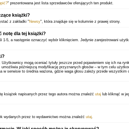
upić?
" prezentowana jest lista sprzedawców oferujących ten produkt.
zące książki?
stać z zakładki "
Newsy
", która znajduje się w kolumnie z prawej strony.
otę dla tej książki?
i 1-5, a następnie oznaczyć wybór kliknięciem. Jedynie zarejestrowani użyt
ki?
. Użytkownicy mogą oceniać tytuły jeszcze przed pojawieniem się ich na ryn
 umożliwia późniejszą modyfikację przyznanych głosów – w tym celu użytko
a w serwisie to średnia ważona, gdzie waga głosu zależy przede wszystkim 
sztę książek napisanych przez tego autora można znaleźć
utaj
lub kliknąć w je
ążek wydanych przez to wydawnictwo można znaleźć
utaj
.
formacje. W jaki sposób można je skorygować?