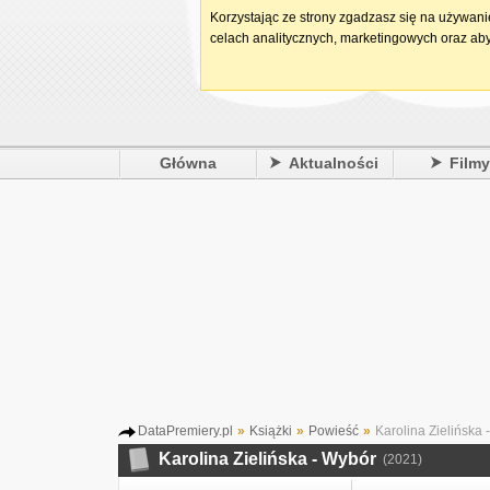
Korzystając ze strony zgadzasz się na używan
celach analitycznych, marketingowych oraz aby
Główna
Aktualności
Film
DataPremiery.pl
»
Książki
»
Powieść
»
Karolina Zielińska 
Karolina Zielińska - Wybór
(2021)