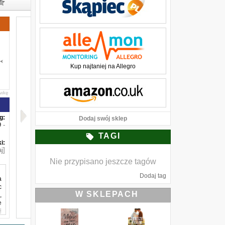
Kup najtaniej na Allegro
awkę
g:
Dodaj swój sklep
-
TAGI
i:
j]
Nie przypisano jeszcze tagów
Dodaj tag
a
c
W SKLEPACH
,
e
j
o