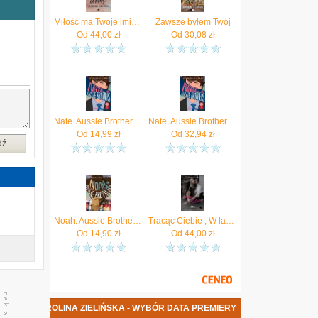
y
-
Miłość ma Twoje imię - Karolina Zielińska (E-book)
Zawsze byłem Twój
w
Od
44,00
zł
Od
30,08
zł
i
ą
a
z
a
.
Nate. Aussie Brothers #2 (ebook)
Nate. Aussie Brothers. Tom 2
Od
14,99
zł
Od
32,94
zł
dź
Noah. Aussie Brothers #1 (Audiobook)
Tracąc Ciebie , W labiryncie doznań tom 2 mobi,epub Karolina Zielińska (E-book)
Od
14,90
zł
Od
44,00
zł
IĄŻKA KAROLINA ZIELIŃSKA - WYBÓR DATA PREMIERY