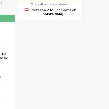
Wszystkie daty wydania:
6 września 2021, poniedziałek
(
polska data
)
i
. Na
ane we
h
.