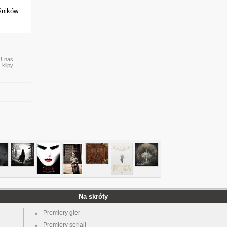
śników
 U nas
 klipy
Na skróty
Premiery gier
Premiery seriali