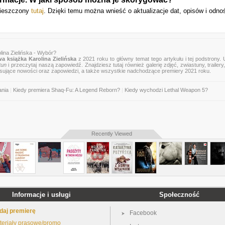
umieszczony
tutaj
. Dzięki temu można wnieść o aktualizacje dat, opisów i odno
lina Zielińska - Wybór?
a książka Karolina Zielińska
z 2021 roku to główny temat tego artykułu i tej podstrony.
tun
i przeczytaj naszą zapowiedź. Znajdziesz tutaj również galerię zdjęć, zwiastuny, trailery,
esujące nowości oraz zapowiedzi, a także wszystkie nadchodzące premiery 2021 roku.
ania
|
Kiedy premiera Shaq-Fu: A Legend Reborn?
|
Kiedy wychodzi Lethal Weapon 5?
Recently Viewed
Informacje i usługi
Społeczność
daj premierę
Facebook
teriały prasowe/promo